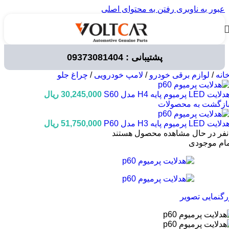
عبور به ناوبری
رفتن به محتوای اصلی
پشتیبانی : 09373081404
انه
/
لوازم برقی خودرو
/
لامپ خودرویی
/
چراغ جلو
لایت LED پرمیوم پایه H4 مدل S60
30,245,000
ریال
ازگشت به محصولات
لایت LED پرمیوم پایه H3 مدل P60
51,750,000
ریال
نفر در حال مشاهده محصول هستند
مام موجودی
رگنمایی تصویر