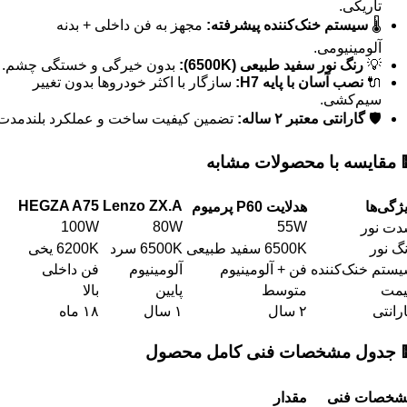
تاریکی.
مجهز به فن داخلی + بدنه
:
سیستم خنک‌کننده پیشرفته
🌡️
آلومینیومی.
بدون خیرگی و خستگی چشم.
(6500K):
رنگ نور سفید طبیعی
💡
سازگار با اکثر خودروها بدون تغییر
H7:
نصب آسان با پایه
🔌
سیم‌کشی.
ضمین کیفیت ساخت و عملکرد بلندمدت.
:
ساله
۲
گارانتی معتبر
🛡️
مقایسه با محصولات مشابه

HEGZA A75
Lenzo ZX.A
پرمیوم
P60
هدلایت
ویژگی‌
100W
80W
55W
شدت ن
6200K یخی
6500K سرد
6500K سفید طبیعی
رنگ ن
فن داخلی
آلومینیوم
فن + آلومینیوم
سیستم خنک‌کنن
بالا
پایین
متوسط
قیم
۱۸ ماه
۱ سال
۲ سال
گاران
جدول مشخصات فنی کامل محصول

مقدار
مشخصات فن