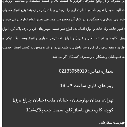
پر مصرف و در واقع مصرفی خودرو با کیفیت بالا و قیمت منصفانه و مناسب، رویکرد
فعالیت خود را تغییر داده و با نام تجاری راه روشن و با تمرکز در زمینه توزیع انواع لامپهای
خودروی سواری و سنگین و در کنار آن محصولات مصرفی نظیر انواع لوازم برقی خودرو
(فیوز جات، رله جات و انواع افتامات، انواع سر سیم، موتورهای فن و برف پاک کن، انواع
بوق، کلیدهای شیشه بالابر و غیره) و انواع لنت ترمز سواری و انواع بست پلاستیکی و
فلزی و تیغه برف پاک کن و سر باطری و شمع موتور و غیره موفق به کسب افتخار خدمت
به هموطنان و همکاران و مصرف کنندگان گرامی شد.
شماره تماس:
02133956019
روز های کاری ساعت ۹ تا 18
تهران، میدان بهارستان ، خیابان ملت (خیابان چراغ برق)
کوچه کاوه نبش پاساژ کاوه سمت چپ پلاک11/4
فهرست سفارشی