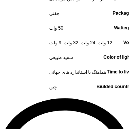
Packag
جفتی
Watte
50 وات
Vo
12 ولت
,
24 ولت
,
32 ولت
,
9 ولت
Color of lig
سفید طبیعی
Time to li
هماهنگ با استاندارد های جهانی
Biulded count
چین