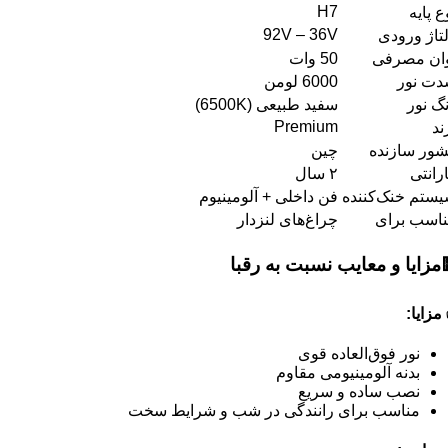
H7
ع پایه
92V – 36V
تاژ ورودی
ان مصرفی
50 وات
ت نور
6000 لومن
گ نور
سفید طبیعی (6500K)
Premium
ند
ور سازنده
چین
رانتی
۲ سال
ستم خنک‌کننده
فن داخلی + آلومینیوم
اسب برای
چراغ‌های لنزدار
مزایا و معایب نسبت به رقبا
مزایا
:
نور فوق‌العاده قوی
بدنه آلومینیومی مقاوم
نصب ساده و سریع
مناسب برای رانندگی در شب و شرایط سخت