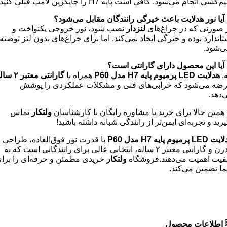
‌کشی انجام می‌شود. کافی است پایه H7 را جایگزین لامپ قبلی کنید.
 آیا نور هدلایت باعث خیرگی رانندگان مقابل می‌شود؟
 صورتی که در چراغ‌های
لنزدار
نصب شود، نور خروجی یکنواخت و
تاندارد بوده و خیرگی ایجاد نمی‌کند. اما برای چراغ‌های بدون لنز توصیه
ی‌شود.
 آیا این محصول دارای گارانتی است؟
ه.
هدلایت
LED پرمیوم پایه
H7 مدل
P60
همراه با
گارانتی معتبر
۲ ساله
ضه می‌شود که خرابی‌های فنی و مشکلات عملکردی را پوشش
‌دهد.
همین حالا برای خرید یا مشاوره رایگان با کارشناسان
ولتکار
تماس
یرید و تجربه‌ای ایمن‌تر از رانندگی شبانه داشته باشید!
لایت
LED
پرمیوم پایه
H7
مدل
P60
با قدرت نور فوق‌العاده، طراحی
مدرن و گارانتی معتبر ۲ ساله، انتخابی عالی برای رانندگانی است که به
فیت اهمیت می‌دهند.فروشگاه
ولتکار
خریدی مطمئن و حرفه‌ای را برا
ا تضمین می‌کند.
اطلاعات محصول