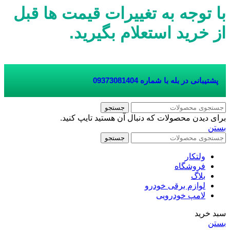
با توجه به تغییرات قیمت ها قبل
از خرید استعلام بگیرید.
پشتیبانی در بله با شماره
09373081404
جستجو
برای دیدن محصولات که دنبال آن هستید تایپ کنید.
بستن
جستجو
ولتکار
فروشگاه
بلاگ
لوازم برقی خودرو
لامپ خودرویی
سبد خرید
بستن