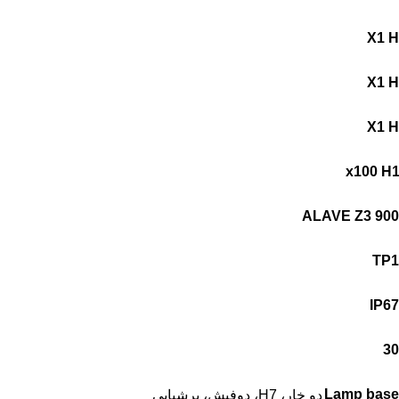
X1 H
X1 H
X1 H
x100 H
ALAVE Z3 900
Lamp base
دو خار، H7، دوفیش، پرشیایی