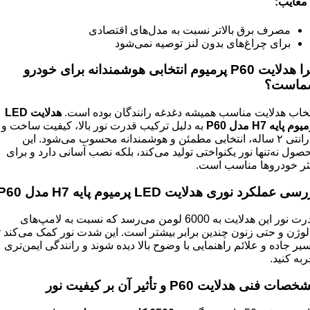
معایب
:
مصرف برق بالاتر نسبت به مدل‌های اقتصادی
برای چراغ‌های بدون لنز توصیه نمی‌شود
ا هدلایت
P60
پرمیوم انتخابی هوشمندانه برای خودرو
ماست؟
تخاب هدلایت مناسب همیشه دغدغه رانندگان بوده است.
هدلایت
LED
میوم پایه
H7
مدل
P60
به دلیل ترکیب قدرت نور بالا، کیفیت ساخت و
گارانتی ۲ ساله، انتخابی مطمئن و هوشمندانه محسوب می‌شود. این
صول نه‌تنها نور یکنواختی تولید می‌کند، بلکه نصب آسانی دارد و برای
ثر خودروها مناسب است.
رسی عملکرد نوری هدلایت
LED
پرمیوم پایه
H7
مدل
P60
قدرت نور این هدلایت به 6000 لومن می‌رسد که نسبت به لامپ‌های
لوژن و حتی زنون چندین برابر بیشتر است. این شدت نور کمک می‌کند ت
یر جاده و علائم راهنمایی با وضوح بالا دیده شوند و رانندگی ایمن‌تری
ربه کنید.
خصات فنی هدلایت
P60
و تأثیر آن بر کیفیت نور