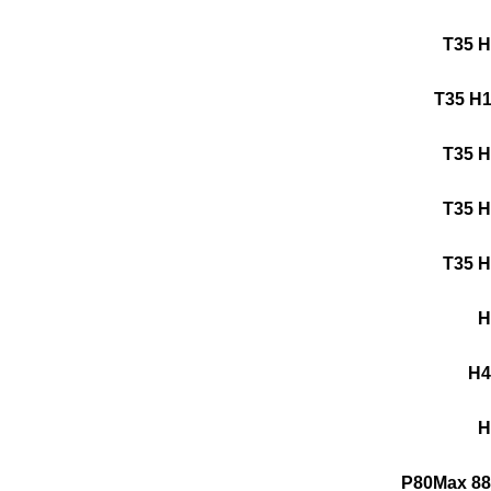
T35 
T35 H
T35 
T35 
T35 
H
H
P80Max 88