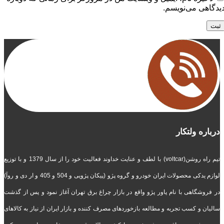
یدگاهی می‌نویسم.
درباره ولتکار
تیم راه روشن(voltcar) با لطف و عنایت خداوند فعالیت خود را از سال 1379 و با توزیع
لوازم یدکی محصولات ایران خودرو و گروه پژو (پیکان پژویی و 504 و 405 و ار دی و روآ)
در فروشگاهی با نام پاور پژو واقع در بازار چراغ برق تهران آغاز نمود و پس از گذشت
سالیان و کسب تجربه و مطالعه بازخوردهای مصرف کننده و بازار ایران از نیاز به کالاهای