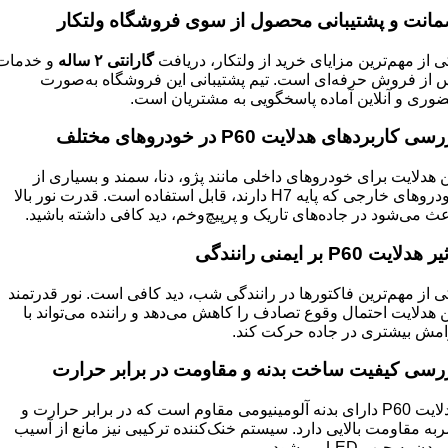
انت و پشتیبانی محصول از سوی فروشگاه ولتکار
ی از مهم‌ترین مزایای خرید از ولتکار، دریافت
گارانتی
۲
ساله
و خدمات
 از فروش حرفه‌ای است. تیم پشتیبانی این فروشگاه به‌صورت
وری و آنلاین آماده پاسخگویی به مشتریان است.
رسی کاربردهای هدلایت
P60
در خودروهای مختلف
ن هدلایت برای خودروهای داخلی مانند پژو، دنا، سمند و بسیاری از
خودروهای خارجی که پایه H7 دارند، قابل استفاده است. قدرت نور بالا
عث می‌شود در جاده‌های تاریک و پرپیچ‌وخم، دید کافی داشته باشید.
ثیر هدلایت
P60
بر ایمنی رانندگی
ی از مهم‌ترین فاکتورها در رانندگی شب، دید کافی است. نور قدرتمند
ن هدلایت احتمال وقوع تصادف را کاهش می‌دهد و راننده می‌تواند با
امش بیشتری در جاده حرکت کند.
رسی کیفیت ساخت بدنه و مقاومت در برابر حرارت
هدلایت P60 دارای بدنه آلومینیومی مقاوم است که در برابر حرارت و
به مقاومت بالایی دارد. سیستم خنک‌کننده ترکیبی نیز مانع از آسیب
دن به چیپ LED می‌شود.