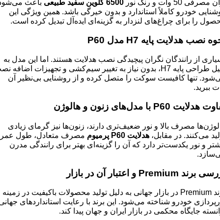
 مصرفی 50 وات و رنگ نور
6500
کلوین سفید طبیعی
باعث می‌شود
شنایی خودرو کاملاً استاندارد و بدون خیرگی باشد. همین ویژگی این
صول را برای چراغ‌های لنزدار به گزینه‌ای ایده‌آل تبدیل کرده است.
وه نصب هدلایت پایه
H7
مدل
P60
یاری از رانندگان نگران پیچیدگی نصب هدلایت هستند. اما این مدل به
دلیل طراحی پایه H7، بدون نیاز به تغییر سیم‌کشی و تجهیزات اضافه ن
‌شود. تنها کافیست سوکت را متصل کرده و از روشنایی بی‌نظیر آن
ت ببرید.
اوت هدلایت
P60
با مدل‌های زنون و هالوژن
لوژن‌ها مصرف بالا و نور ضعیف‌تری دارند، زنون‌ها نیز گرمای زیادی
لید می‌کنند. در مقابل،
هدلایت
P60
پرمیوم
مصرف متعادل، طول عمر
شتر و نور یکدست‌تر دارد که آن را گزینه‌ای بهتر برای رانندگی مدرن
‌سازد.
رسی برند
Premium
و اعتبار آن در بازار
برند Premium در بازار جهانی به دلیل تولید محصولات باکیفیت در زمینه
رپردازی خودرو شناخته می‌شود. این برند با رعایت استانداردهای جهانی
انسته جایگاه محکمی در بازار ایران و جهان پیدا کند.