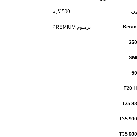
زن
500 گرم
Beran
پرمیوم PREMIUM
SMD
T20 
T35 8
T35 90
T35 90