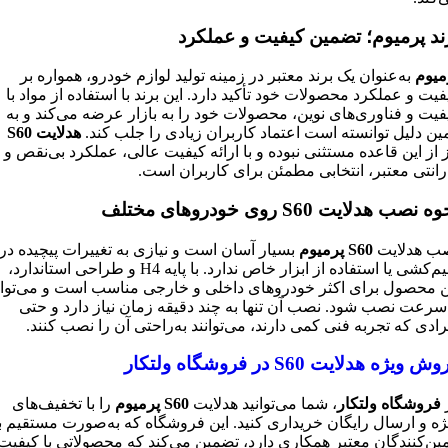
ند پرمیوم؛ تضمین کیفیت و عملکرد
میوم
به‌عنوان یک برند معتبر در زمینه تولید لوازم خودرو، همواره بر
فیت و عملکرد محصولات خود تأکید دارد. این برند با استفاده از مواد با
فیت و فناوری‌های نوین، محصولات خود را به بازار عرضه می‌کند و به
ین دلیل توانسته است اعتماد کاربران زیادی را جلب کند.
هدلایت
S60
ز از این قاعده مستثنی نبوده و با ارائه کیفیت عالی، عملکرد بی‌نقص و
رانتی معتبر، انتخابی مطمئن برای کاربران است.
 نصب هدلایت S60 روی خودروهای مختلف
ب هدلایت
S60 پرمیوم
بسیار آسان است و نیازی به تغییرات پیچیده در
سیم‌کشی یا استفاده از ابزار خاص ندارد. با پایه H4 و طراحی استاندارد،
ن محصول برای اکثر خودروهای داخلی و خارجی مناسب است و می‌توان
‌سرعت نصب شود. نصب آن تنها به چند دقیقه زمان نیاز دارد و حتی
رادی که تجربه فنی کمی دارند، می‌توانند به‌راحتی آن را نصب کنند.
ش ویژه هدلایت S60 در فروشگاه ولتکار
فروشگاه ولتکار
، شما می‌توانید هدلایت
S60 پرمیوم
را با تخفیف‌های
ژه و ارسال رایگان خریداری کنید. این فروشگاه که به‌صورت مستقیم با
مین‌کنندگان معتبر همکاری دارد، تضمین می‌کند که محصولاتی با کیفیت