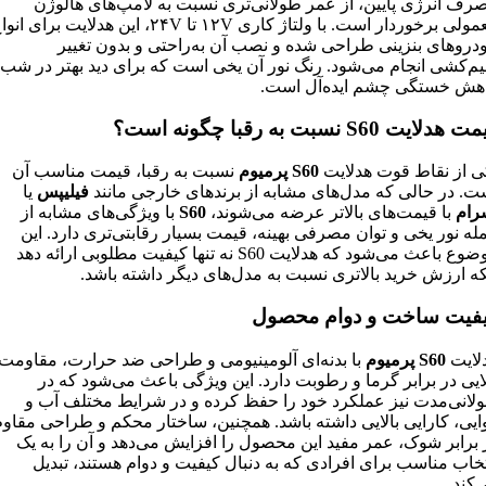
رف انرژی پایین، از عمر طولانی‌تری نسبت به لامپ‌های هالوژن
معمولی برخوردار است. با ولتاژ کاری ۱۲V تا ۲۴V، این هدلایت برای ان
دروهای بنزینی طراحی شده و نصب آن به‌راحتی و بدون تغییر
م‌کشی انجام می‌شود. رنگ نور آن یخی است که برای دید بهتر در شب 
هش خستگی چشم ایده‌آل است.
هدلایت S60 نسبت به رقبا چگونه است؟
ی از نقاط قوت هدلایت
S60 پرمیوم
نسبت به رقبا، قیمت مناسب آن
ت. در حالی که مدل‌های مشابه از برندهای خارجی مانند
فیلیپس
یا
رام
با قیمت‌های بالاتر عرضه می‌شوند،
S60
با ویژگی‌های مشابه از
له نور یخی و توان مصرفی بهینه، قیمت بسیار رقابتی‌تری دارد. این
موضوع باعث می‌شود که هدلایت S60 نه تنها کیفیت مطلوبی ارائه دهد
که ارزش خرید بالاتری نسبت به مدل‌های دیگر داشته باشد.
فیت ساخت و دوام محصول
لایت
S60 پرمیوم
با بدنه‌ای آلومینیومی و طراحی ضد حرارت، مقاومت
لایی در برابر گرما و رطوبت دارد. این ویژگی باعث می‌شود که در
لانی‌مدت نیز عملکرد خود را حفظ کرده و در شرایط مختلف آب و
ایی، کارایی بالایی داشته باشد. همچنین، ساختار محکم و طراحی مقاوم
 برابر شوک، عمر مفید این محصول را افزایش می‌دهد و آن را به یک
تخاب مناسب برای افرادی که به دنبال کیفیت و دوام هستند، تبدیل
‌کند.