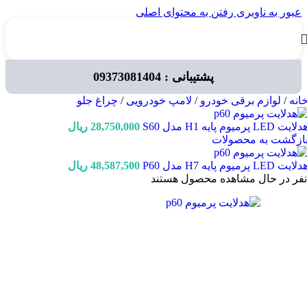
عبور به ناوبری
رفتن به محتوای اصلی
پشتیبانی : 09373081404
انه
/
لوازم برقی خودرو
/
لامپ خودرویی
/
چراغ جلو
لایت LED پرمیوم پایه H1 مدل S60
28,750,000
ریال
ازگشت به محصولات
لایت LED پرمیوم پایه H7 مدل P60
48,587,500
ریال
نفر در حال مشاهده محصول هستند