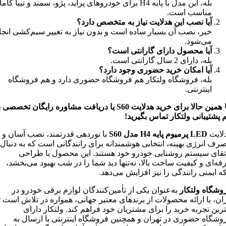
بله، این مدل با پایه H4 برای خودروهای پراید، پژو، سمند و تیبا کاملا
مناسب است.
آیا نصب این هدلایت نیاز به متخصص دارد؟
خیر، نصب آن بسیار ساده است و بدون نیاز به تغییر سیم‌کشی انجا
می‌شود.
آیا محصول دارای گارانتی است؟
بله، دارای 2 سال گارانتی است.
آیا امکان خرید حضوری وجود دارد؟
بله، فروشگاه ولتکار هم فروشگاه حضوری دارد و هم فروشگاه
اینترنتی.
همین حالا برای خرید هدلایت
S60 یا دریافت مشاوره رایگان تخصصی ب
م پشتیبانی ولتکار تماس بگیرید
!
لایت
LED پرمیوم پایه
H4 مدل
S60
با نوردهی قدرتمند، نصب آسان و
رف انرژی بهینه، انتخابی هوشمندانه برای رانندگانی است که به دنبال
تقای سیستم روشنایی خودرو خود هستند. این محصول با طراحی
فه‌ای و کیفیت ساخت بالا، نه‌تنها دید شما را در شب بهبود می‌بخشد،
که ایمنی رانندگی را نیز افزایش می‌دهد.
وشگاه ولتکار
به‌عنوان یکی از تأمین‌کنندگان لوازم برقی خودرو در
ران، با ارائه محصولات از برندهای معتبر جهانی، همواره در تلاش است ت
ترین تجربه خرید را برای مشتریان خود فراهم کند. ولتکار دارای
وشگاه حضوری در تهران و همچنین فروشگاه اینترنتی با ارسال به