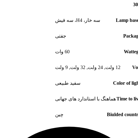
Lamp bas
سه خار، H4، سه فیش
Packa
جفتی
Watte
60 وات
Vo
12 ولت
,
24 ولت
,
32 ولت
,
9 ولت
Color of lig
سفید طبیعی
Time to li
هماهنگ با استاندارد های جهانی
Biulded count
چین