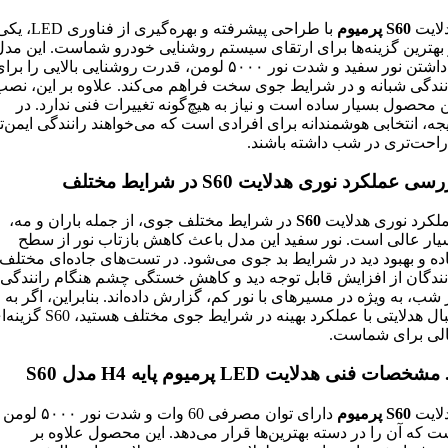
لایت
S60 پرمیوم
با طراحی پیشرفته و بهره‌گیری از فناوری LED
 بهترین گزینه‌ها برای ارتقای سیستم روشنایی خودرو شماست. این مدل
با داشتن نور سفید و شدت نور ۵۰۰۰ لومن، قدرت روشنایی بالایی را برا
نندگی شبانه و در شرایط جوی سخت فراهم می‌کند. علاوه بر این، نصب
ن محصول بسیار ساده است و نیاز به هیچ‌گونه تغییرات فنی ندارد. در
یجه، انتخابی هوشمندانه برای افرادی است که می‌خواهند رانندگی ایمن‌ت
راحت‌تری در شب داشته باشند.
سی عملکرد نوری هدلایت S60 در شرایط مختلف
لکرد نوری هدلایت
S60
در شرایط مختلف جوی، از جمله باران و مه،
یار عالی است. نور سفید این مدل باعث کاهش بازتاب نور از سطح
ده و بهبود دید در شرایط بد جوی می‌شود. در تست‌های جاده‌ای مختلف،
نندگان از افزایش قابل توجه دید و کاهش خستگی چشم هنگام رانندگی
 شب، به ویژه در مسیرهای با نور کم، گزارش داده‌اند. بنابراین، اگر به
دنبال هدلایتی با عملکرد بهینه در شرایط جوی مختلف هستید،
لی برای شماست.
لایت
S60 پرمیوم
دارای توان مصرفی 60 وات و شدت نور ۵۰۰۰ لومن
ت که آن را در دسته بهترین‌ها قرار می‌دهد. این محصول علاوه بر