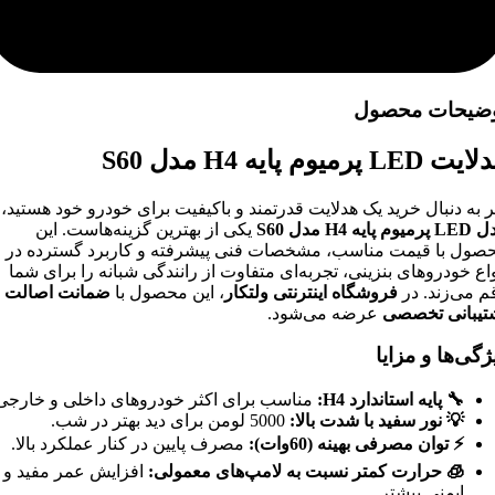
ضیحات محصول
 LED پرمیوم پایه H4 مدل S60
ر به دنبال خرید یک هدلایت قدرتمند و باکیفیت برای خودرو خود هستید،
ل
LED
پرمیوم پایه
H4
مدل
S60
یکی از بهترین گزینه‌هاست. این
صول با قیمت مناسب، مشخصات فنی پیشرفته و کاربرد گسترده در
واع خودروهای بنزینی، تجربه‌ای متفاوت از رانندگی شبانه را برای شما
م می‌زند. در
فروشگاه اینترنتی ولتکار
، این محصول با
ضمانت اصالت
و
تیبانی تخصصی
عرضه می‌شود.
ژگی‌ها و مزایا
🔧
پایه استاندارد
H4:
مناسب برای اکثر خودروهای داخلی و خارجی
💡
نور سفید با شدت بالا
:
5000 لومن برای دید بهتر در شب.
⚡
توان مصرفی بهینه (60وات)
:
مصرف پایین در کنار عملکرد بالا.
🧊
حرارت کمتر نسبت به لامپ‌های معمولی
:
افزایش عمر مفید و
ایمنی بیشتر.