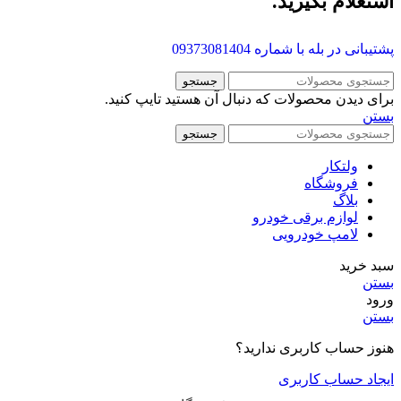
استعلام بگیرید.
پشتیبانی در بله با شماره
09373081404
جستجو
برای دیدن محصولات که دنبال آن هستید تایپ کنید.
بستن
جستجو
ولتکار
فروشگاه
بلاگ
لوازم برقی خودرو
لامپ خودرویی
سبد خرید
بستن
ورود
بستن
هنوز حساب کاربری ندارید؟
ایجاد حساب کاربری