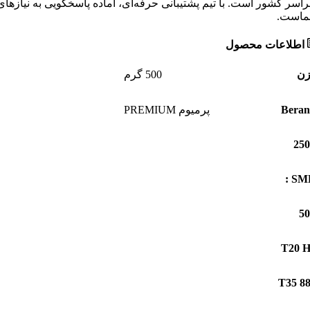
اسر کشور است. با تیم پشتیبانی حرفه‌ای، آماده پاسخگویی به نیازهای
است.
اطلاعات محصول
زن
500 گرم
Bera
پرمیوم PREMIUM
SMD
T20 
T35 8