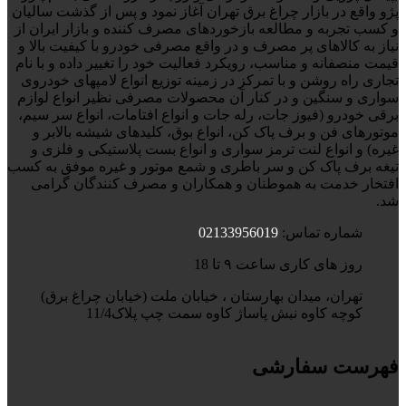
پژو واقع در بازار چراغ برق تهران آغاز نمود و پس از گذشت سالیان
و کسب تجربه و مطالعه بازخوردهای مصرف کننده و بازار ایران از
نیاز به کالاهای پر مصرف و در واقع مصرفی خودرو با کیفیت بالا و
قیمت منصفانه و مناسب، رویکرد فعالیت خود را تغییر داده و با نام
تجاری راه روشن و با تمرکز در زمینه توزیع انواع لامپهای خودروی
سواری و سنگین و در کنار آن محصولات مصرفی نظیر انواع لوازم
برقی خودرو (فیوز جات، رله جات و انواع افتامات، انواع سر سیم،
موتورهای فن و برف پاک کن، انواع بوق، کلیدهای شیشه بالابر و
غیره) و انواع لنت ترمز سواری و انواع بست پلاستیکی و فلزی و
تیغه برف پاک کن و سر باطری و شمع موتور و غیره موفق به کسب
افتخار خدمت به هموطنان و همکاران و مصرف کنندگان گرامی
شد.
شماره تماس:
02133956019
روز های کاری ساعت ۹ تا 18
تهران، میدان بهارستان ، خیابان ملت (خیابان چراغ برق)
کوچه کاوه نبش پاساژ کاوه سمت چپ پلاک11/4
فهرست سفارشی