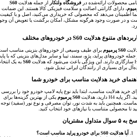
امی محصولات ارائه‌شده در
فروشگاه ولتکار
از جمله هدلایت
S60
میوم
، دارای گارانتی اصالت و سلامت فیزیکی کالا هستند. این ضمانت ب
ا اطمینان می‌دهد که محصولی که خریداری می‌کنید، اصل و با کیفیت
ت و در صورت وجود هرگونه مشکل، امکان برگشت یا تعویض آن وجو
رد.
بردهای متنوع هدلایت S60 در خودروهای مختلف
لایت
S60 پرمیوم
برای طیف وسیعی از خودروهای بنزینی مناسب است
 جمله خودروهای پراید، پژو، سمند، تیبا و سایر مدل‌های بنزینی که با پایه
عث می‌شود که هدلایت
S60
به یک انتخا
ده‌آل برای بسیاری از رانندگان ایرانی تبدیل شود.
هنمای خرید هدلایت مناسب برای خودرو شما
ای خرید هدلایت مناسب، ابتدا باید نوع پایه لامپ خودرو خود را بررسی
 اگر پایه H4 دارید، هدلایت
S60 پرمیوم
یکی از بهترین گزینه‌ها برای
است. همچنین باید به شدت نور، توان مصرفی و نوع نور (سفید) توجه
ید تا محصولی متناسب با نیازهای خود انتخاب کنید.
ه ۵ سوال متداول مشتریان
آیا هدلایت
S60 برای خودرو پراید مناسب است؟