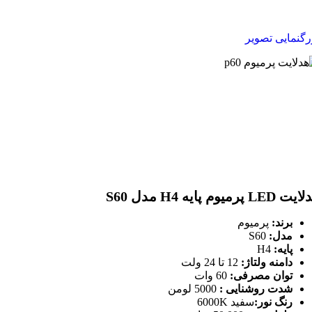
رگنمایی تصویر
LED پرمیوم پایه H4 مدل S60
برند:
پرمیوم
مدل:
S60
پایه:
H4
دامنه ولتاژ:
12 تا 24 ولت
توان مصرفی:
60 وات
شدت روشنایی :
5000 لومن
رنگ نور:
سفید 6000K