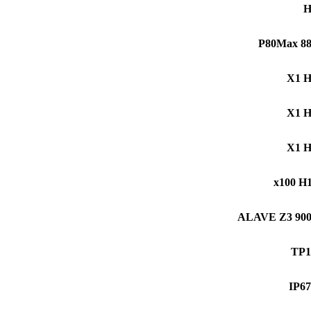
H
P80Max 8
X1 
X1 
X1 
x100 H
ALAVE Z3 90