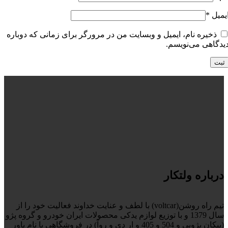
یمیل
*
ذخیره نام، ایمیل و وبسایت من در مرورگر برای زمانی که دوباره
یدگاهی می‌نویسم.
درباره ولتکار
تیم راه روشن(voltcar) با لطف و عنایت خداوند فعالیت خود را از
سال 1379 و با توزیع لوازم یدکی محصولات ایران خودرو و گروه پژو
(پیکان پژویی و 504 و 405 و ار دی و روآ) در فروشگاهی با نام پاور