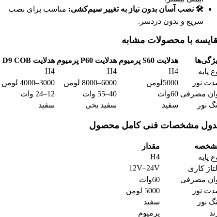
🛠
️
نصب آسان بدون نیاز به تغییر سیم‌کشی
:
مناسب برای نصب
سریع و بدون دردسر.
ایسه با محصولات مشابه
ژگی‌ها
هدلایت
S60
پرمیوم
هدلایت
P60
پرمیوم
هدلایت
D9 COB
H4
H4
H4
ع پایه
ت نور
5000لومن
6000–8000 لومن
3000–4000 لومن
ان مصرفی
60وات
40–55 وات
12–24 وات
گ نور
سفید
سفید یخی
سفید
ول مشخصات فنی کامل محصول
شخصه
مقدار
H4
ع پایه
12V–24V
تاژ کاری
ان مصرفی
60وات
ت نور
5000 لومن
گ نور
سفید
ند
پرمیوم