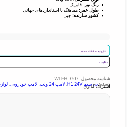
رنگ نور
:
فابریک
طول عمر
:
هماهنگ با استانداردهای جهانی
کشور سازنده
:
چین
افزودن به علاقه مندی
مقایسه
شناسه محصول:
WLFHLG07
دسته:
بی سیم H1 24V
,
لامپ 24 ولت
,
لامپ خودرویی
,
لواز
اشتراک گذاری