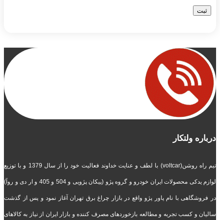
درباره ولتکار
تیم راه روشن(voltcar) با لطف و عنایت خداوند فعالیت خود را از سال 1379 و با توزیع
لوازم یدکی محصولات ایران خودرو و گروه پژو (پیکان پژویی و 504 و 405 و ار دی و روآ)
در فروشگاهی با نام پاور پژو واقع در بازار چراغ برق تهران آغاز نمود و پس از گذشت
سالیان و کسب تجربه و مطالعه بازخوردهای مصرف کننده و بازار ایران از نیاز به کالاهای