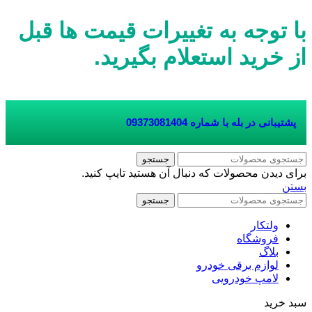
با توجه به تغییرات قیمت ها قبل
از خرید استعلام بگیرید.
پشتیبانی در بله با شماره
09373081404
جستجو
برای دیدن محصولات که دنبال آن هستید تایپ کنید.
بستن
جستجو
ولتکار
فروشگاه
بلاگ
لوازم برقی خودرو
لامپ خودرویی
سبد خرید