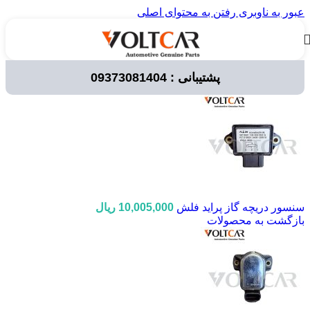
عبور به ناوبری
رفتن به محتوای اصلی
پشتیبانی : 09373081404
خانه
/
لوازم برقی خودرو
/
سنسور ها
/
سنسور دریچه گاز
سنسور دریچه گاز پراید فلش
10,005,000
ریال
بازگشت به محصولات