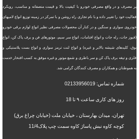
پر مصرف و در واقع مصرفی خودرو با کیفیت بالا و قیمت منصفانه و مناسب، رویکرد
فعالیت خود را تغییر داده و با نام تجاری راه روشن و با تمرکز در زمینه توزیع انواع لامپهای
خودروی سواری و سنگین و در کنار آن محصولات مصرفی نظیر انواع لوازم برقی خودرو
(فیوز جات، رله جات و انواع افتامات، انواع سر سیم، موتورهای فن و برف پاک کن، انواع
بوق، کلیدهای شیشه بالابر و غیره) و انواع لنت ترمز سواری و انواع بست پلاستیکی و
فلزی و تیغه برف پاک کن و سر باطری و شمع موتور و غیره موفق به کسب افتخار خدمت
به هموطنان و همکاران و مصرف کنندگان گرامی شد.
شماره تماس:
02133956019
روز های کاری ساعت ۹ تا 18
تهران، میدان بهارستان ، خیابان ملت (خیابان چراغ برق)
کوچه کاوه نبش پاساژ کاوه سمت چپ پلاک11/4