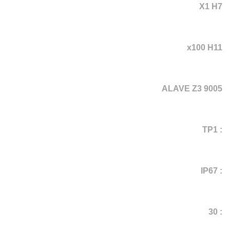
X1 H7
x100 H11
ALAVE Z3 9005
: TP1
: IP67
: 30