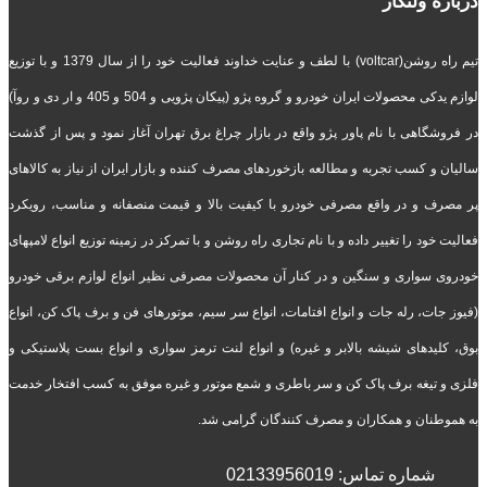
درباره ولتکار
تیم راه روشن(voltcar) با لطف و عنایت خداوند فعالیت خود را از سال 1379 و با توزیع
لوازم یدکی محصولات ایران خودرو و گروه پژو (پیکان پژویی و 504 و 405 و ار دی و روآ)
در فروشگاهی با نام پاور پژو واقع در بازار چراغ برق تهران آغاز نمود و پس از گذشت
سالیان و کسب تجربه و مطالعه بازخوردهای مصرف کننده و بازار ایران از نیاز به کالاهای
پر مصرف و در واقع مصرفی خودرو با کیفیت بالا و قیمت منصفانه و مناسب، رویکرد
فعالیت خود را تغییر داده و با نام تجاری راه روشن و با تمرکز در زمینه توزیع انواع لامپهای
خودروی سواری و سنگین و در کنار آن محصولات مصرفی نظیر انواع لوازم برقی خودرو
(فیوز جات، رله جات و انواع افتامات، انواع سر سیم، موتورهای فن و برف پاک کن، انواع
بوق، کلیدهای شیشه بالابر و غیره) و انواع لنت ترمز سواری و انواع بست پلاستیکی و
فلزی و تیغه برف پاک کن و سر باطری و شمع موتور و غیره موفق به کسب افتخار خدمت
به هموطنان و همکاران و مصرف کنندگان گرامی شد.
شماره تماس:
02133956019