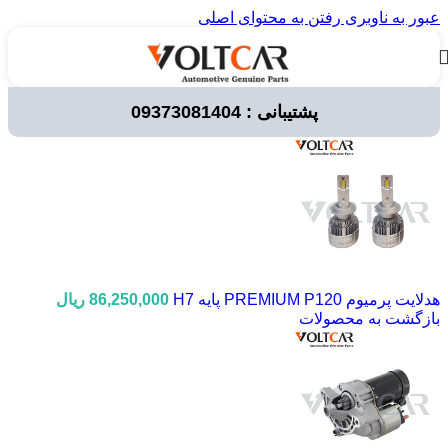
عبور به ناوبری
رفتن به محتوای اصلی
پشتیبانی : 09373081404
خانه
/
لوازم برقی خودرو
هدلایت پرمیوم PREMIUM P120 پایه H7
86,250,000
ریال
بازگشت به محصولات