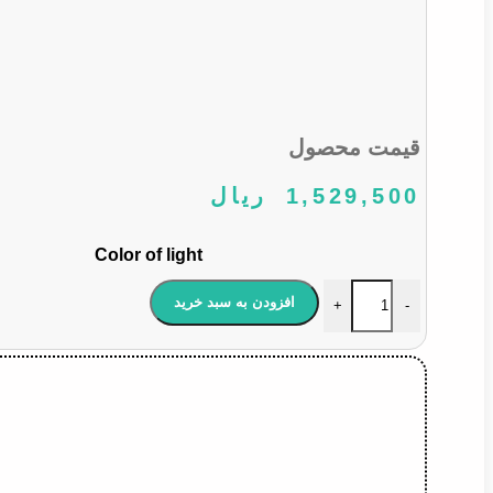
قیمت محصول
1,529,500
ریال
Color of light
اس ام دی SMD آریایی 6 تایی بسته دو عددی عدد
افزودن به سبد خرید
+
-