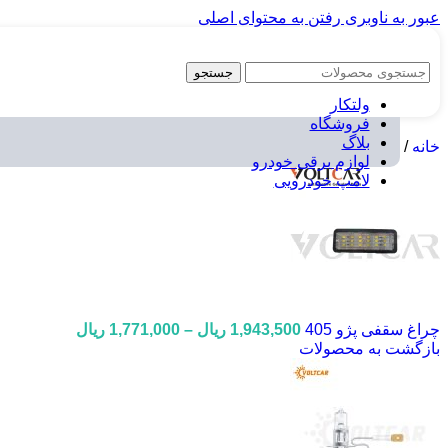
عبور به ناوبری
رفتن به محتوای اصلی
جستجو
ولتکار
فروشگاه
بلاگ
خانه
/
لوازم برقی خودرو
/
لامپ خودرویی
/
لامپ های 12 ولت
/
لامپ SMD اس ام
لوازم برقی خودرو
لامپ خودرویی
Price
چراغ سقفی پژو 405
1,943,500
ریال
–
1,771,000
ریال
range:
بازگشت به محصولات
000
through
1,943,500 ریال