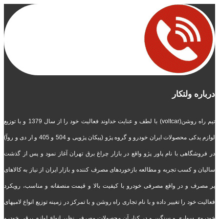
درباره ولتکار
تیم راه روشن(voltcar) با لطف و عنایت خداوند فعالیت خود را از سال 1379 و با توزیع
لوازم یدکی محصولات ایران خودرو و گروه پژو (پیکان پژویی و 504 و 405 و ار دی و روآ)
در فروشگاهی با نام پاور پژو واقع در بازار چراغ برق تهران آغاز نمود و پس از گذشت
سالیان و کسب تجربه و مطالعه بازخوردهای مصرف کننده و بازار ایران از نیاز به کالاهای
پر مصرف و در واقع مصرفی خودرو با کیفیت بالا و قیمت منصفانه و مناسب، رویکرد
فعالیت خود را تغییر داده و با نام تجاری راه روشن و با تمرکز در زمینه توزیع انواع لامپهای
خودروی سواری و سنگین و در کنار آن محصولات مصرفی نظیر انواع لوازم برقی خودرو