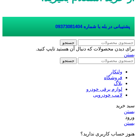
پشتیبانی در بله با شماره
09373081404
جستجو
برای دیدن محصولات که دنبال آن هستید تایپ کنید.
بستن
جستجو
ولتکار
فروشگاه
بلاگ
لوازم برقی خودرو
لامپ خودرویی
سبد خرید
بستن
ورود
بستن
هنوز حساب کاربری ندارید؟