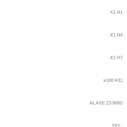
X1 H1
X1 H4
X1 H7
x100 H11
ALAVE Z3 9005
: TP1