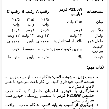
P21/5W
قرمز
مشخصات
رقیب A
رقیب B
رقیب C
فیلیپس
۲۱/۵
۲۱/۵
۲۱/۵
توان
۲۱/۵ وات
وات
وات
وات
رنگ نور
قرمز
قرمز
قرمز
قرمز
ولتاژ
۱۲ ولت
۱۲ ولت
۱۲ ولت
۱۲ ولت
طول عمر
بالاتر از استانداردها
معمولی
پایین
معمولی
کیفیت
بهترین کیفیت موجود
متوسط
متوسط
خوب
ساخت
قیمت
بالا
متوسط
پایین
متوسط
نکات مهم:
دست زدن به شیشه لامپ
: هنگام نصب، از دست زدن به
شیشه لامپ خودداری کنید. این کار باعث می‌شود تا عمر
لامپ کاهش یابد.
سازگاری با خودرو
: اطمینان حاصل کنید که لامپ
فیلیپس
P21/5W
قرمز
با سیستم روشنایی خودرو شما
سازگار است.
جلوگیری از آسیب به پایه لامپ
: هنگام نصب، مراقب