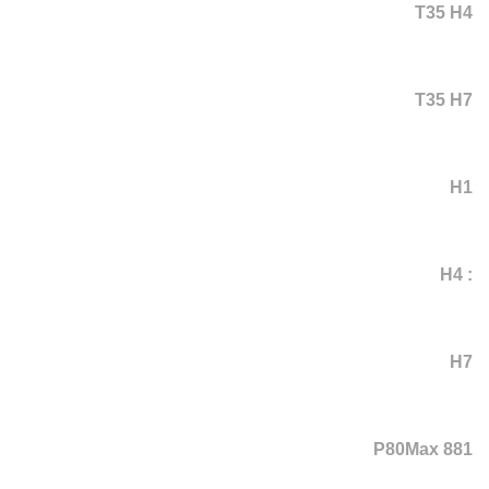
T35 H4
T35 H7
H1
: H4
H7
P80Max 881