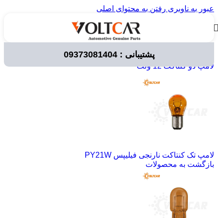
عبور به ناوبری
رفتن به محتوای اصلی
پشتیبانی : 09373081404
خانه
/
لوازم برقی خودرو
/
لامپ خودرویی
/
لامپ های 12 ولت
/
لامپ دو کنتاکت 12 ولت
لامپ تک کنتاکت نارنجی فیلیپس PY21W
بازگشت به محصولات