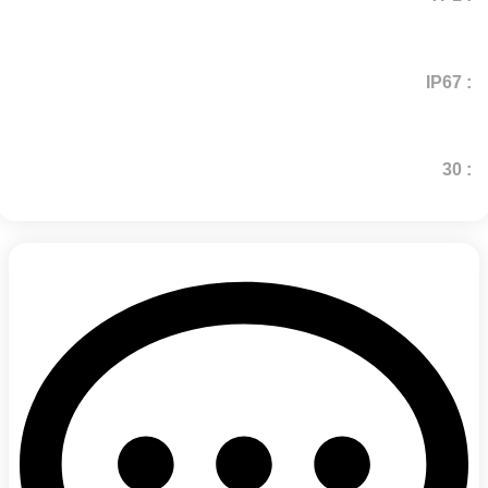
: IP67
: 30