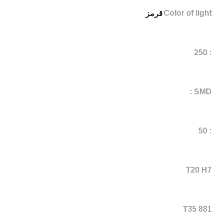
Color of light
قرمز
: 250
SMD :
: 50
T20 H7
T35 881