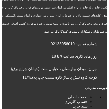
(فیوز جات، رله جات و انواع افتامات، انواع سر سیم، موتورهای فن و برف پاک کن، انواع
بوق، کلیدهای شیشه بالابر و غیره) و انواع لنت ترمز سواری و انواع بست پلاستیکی و
فلزی و تیغه برف پاک کن و سر باطری و شمع موتور و غیره موفق به کسب افتخار خدمت
به هموطنان و همکاران و مصرف کنندگان گرامی شد.
شماره تماس:
02133956019
روز های کاری ساعت ۹ تا 18
تهران، میدان بهارستان ، خیابان ملت (خیابان چراغ برق)
کوچه کاوه نبش پاساژ کاوه سمت چپ پلاک11/4
فهرست سفارشی
صفحه اصلی
حساب کاربری
سبد خرید