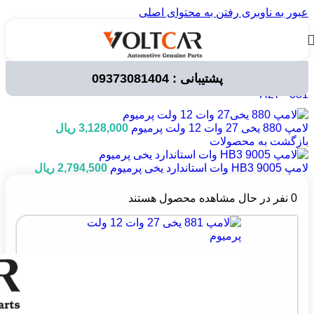
عبور به ناوبری
رفتن به محتوای اصلی
پشتیبانی : 09373081404
خانه
/
لوازم برقی خودرو
/
لامپ خودرویی
/
لامپ های 12 ولت
/
H27 - 881
لامپ 880 یخی 27 وات 12 ولت پرمیوم
3,128,000
ریال
بازگشت به محصولات
لامپ HB3 9005 وات استاندارد یخی پرمیوم
2,794,500
ریال
0
نفر در حال مشاهده محصول هستند