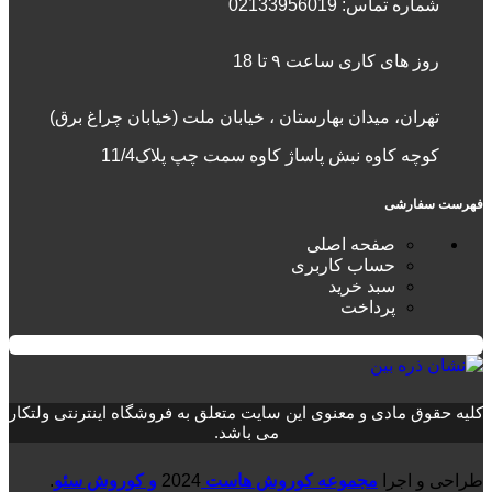
شماره تماس:
02133956019
روز های کاری ساعت ۹ تا 18
تهران، میدان بهارستان ، خیابان ملت (خیابان چراغ برق)
کوچه کاوه نبش پاساژ کاوه سمت چپ پلاک11/4
فهرست سفارشی
صفحه اصلی
حساب کاربری
سبد خرید
پرداخت
کلیه حقوق مادی و معنوی این سایت متعلق به فروشگاه اینترنتی ولتکار
می باشد.
طراحی و اجرا
مجموعه کوروش هاست
2024
و کوروش سئو
.