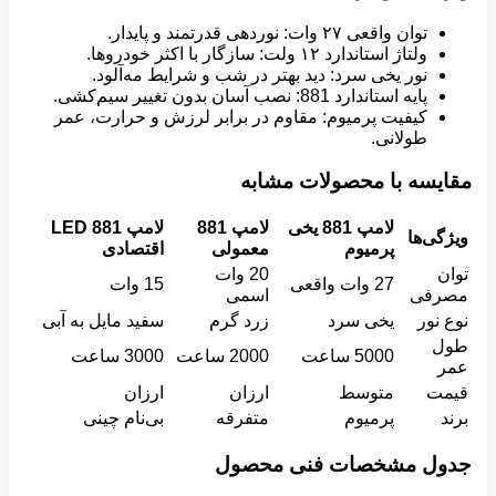
توان واقعی ۲۷ وات: نوردهی قدرتمند و پایدار.
ولتاژ استاندارد ۱۲ ولت: سازگار با اکثر خودروها.
نور یخی سرد: دید بهتر در شب و شرایط مه‌آلود.
پایه استاندارد 881: نصب آسان بدون تغییر سیم‌کشی.
کیفیت پرمیوم: مقاوم در برابر لرزش و حرارت، عمر
طولانی.
مقایسه با محصولات مشابه
لامپ 881 یخی
لامپ 881
لامپ 881
LED
ویژگی‌ها
پرمیوم
معمولی
اقتصادی
توان
20 وات
27 وات واقعی
15 وات
مصرفی
اسمی
نوع نور
یخی سرد
زرد گرم
سفید مایل به آبی
طول
5000 ساعت
2000 ساعت
3000 ساعت
عمر
قیمت
متوسط
ارزان
ارزان
برند
پرمیوم
متفرقه
بی‌نام چینی
جدول مشخصات فنی محصول