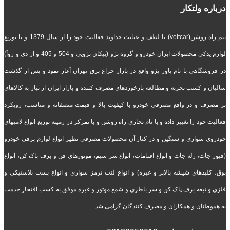
درباره ولتکار
تیم راه روشن(voltcar) با لطف و عنایت خداوند فعالیت خود را از سال 1379 و با توزیع
لوازم یدکی محصولات ایران خودرو و گروه پژو (پیکان پژویی و 504 و 405 و ار دی و روآ)
در فروشگاهی با نام پاور پژو واقع در بازار چراغ برق تهران آغاز نمود و پس از گذشت
سالیان و کسب تجربه و مطالعه بازخوردهای مصرف کننده و بازار ایران از نیاز به کالاهای
پر مصرف و در واقع مصرفی خودرو با کیفیت بالا و قیمت منصفانه و مناسب، رویکرد
فعالیت خود را تغییر داده و با نام تجاری راه روشن و با تمرکز در زمینه توزیع انواع لامپهای
خودروی سواری و سنگین و در کنار آن محصولات مصرفی نظیر انواع لوازم برقی خودرو
(فیوز جات، رله جات و انواع افتامات، انواع سر سیم، موتورهای فن و برف پاک کن، انواع
بوق، کلیدهای شیشه بالابر و غیره) و انواع لنت ترمز سواری و انواع بست پلاستیکی و
فلزی و تیغه برف پاک کن و سر باطری و شمع موتور و غیره موفق به کسب افتخار خدمت
به هموطنان و همکاران و مصرف کنندگان گرامی شد.