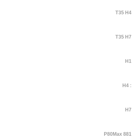
T35 H4
T35 H7
H1
: H4
H7
P80Max 881