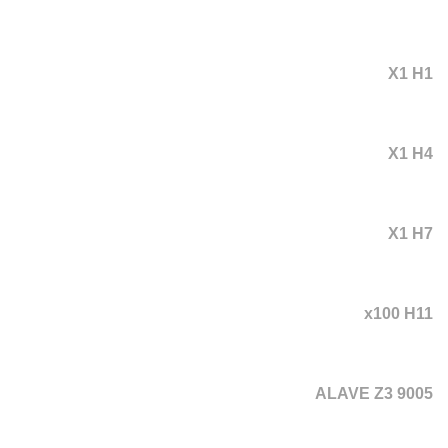
X1 H1
X1 H4
X1 H7
x100 H11
ALAVE Z3 9005