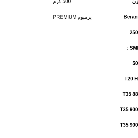
زن
500 گرم
Beran
پرمیوم PREMIUM
SMD
T20 
T35 8
T35 90
T35 90