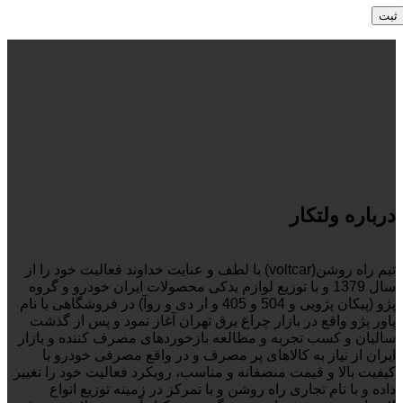
درباره ولتکار
تیم راه روشن(voltcar) با لطف و عنایت خداوند فعالیت خود را از
سال 1379 و با توزیع لوازم یدکی محصولات ایران خودرو و گروه
پژو (پیکان پژویی و 504 و 405 و ار دی و روآ) در فروشگاهی با نام
پاور پژو واقع در بازار چراغ برق تهران آغاز نمود و پس از گذشت
سالیان و کسب تجربه و مطالعه بازخوردهای مصرف کننده و بازار
ایران از نیاز به کالاهای پر مصرف و در واقع مصرفی خودرو با
کیفیت بالا و قیمت منصفانه و مناسب، رویکرد فعالیت خود را تغییر
داده و با نام تجاری راه روشن و با تمرکز در زمینه توزیع انواع