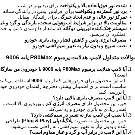
شدت نور فوق‌العاده بالا و یکنواخت
برای دید بهتر در شب
برد نور گسترده و یکنواخت
برای افزایش ایمنی در رانندگی شبانه
تمرکز نور عالی و عدم ایجاد خیرگی
برای رانندگان مقابل
مقاومت بالا در برابر شرایط آب‌وهوایی سخت، بارندگی و گرد و غبا
سیستم خنک‌کننده توربینی دوگانه
که مانع از داغ شدن لامپ و افت
عملکرد آن می‌شود
مصرف انرژی پایین و کاهش فشار روی باتری خودرو
نصب سریع و بدون نیاز به تغییر سیم‌کشی خودرو
لات متداول لامپ هدلایت پرمیوم P80Max پایه 9006
آیا لامپ هدلایت پرمیوم P80Max پایه 9006 با خودروی من سازگ
است؟
بله، این محصول برای خودروهایی که از پایه
9006
استفاده می‌کنند
مناسب است. برای اطمینان بیشتر، دفترچه راهنمای خودروی خود
را بررسی کنید.
آیا این لامپ مصرف باتری بالایی دارد؟
خیر، این محصول دارای
مصرف انرژی کم
و بهره‌وری بالا است و
فشار زیادی به باتری خودرو وارد نمی‌کند.
آیا نصب این لامپ نیاز به تغییر در سیم‌کشی دارد؟
خیر، این محصول به صورت
پلاگ‌اند‌پلی (Plug & Play)
طراحی
شده و بدون نیاز به تغییر سیم‌کشی، به راحتی نصب می‌شود.
آیا این لامپ در برابر آب و گرد و غبار مقاوم است؟