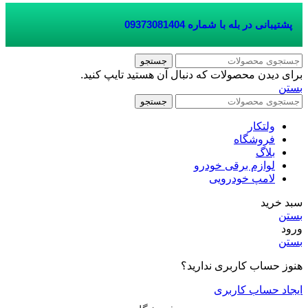
پشتیبانی در بله با شماره
09373081404
جستجو
برای دیدن محصولات که دنبال آن هستید تایپ کنید.
بستن
جستجو
ولتکار
فروشگاه
بلاگ
لوازم برقی خودرو
لامپ خودرویی
سبد خرید
بستن
ورود
بستن
هنوز حساب کاربری ندارید؟
ایجاد حساب کاربری