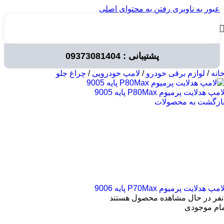
عبور به ناوبری
رفتن به محتوای اصلی
پشتیبانی : 09373081404
انه
/
لوازم برقی خودرو
/
لامپ خودرویی
/
چراغ جلو
امپ هدلایت پرمیوم P80Max پایه 9005
ازگشت به محصولات
امپ هدلایت پرمیوم P70Max پایه 9006
نفر در حال مشاهده محصول هستند
مام موجودی