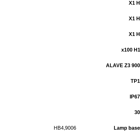
X1 H
X1 H
X1 H
x100 H
ALAVE Z3 900
HB4,9006
Lamp base