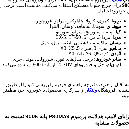
90
برای چراغ جلو یا مه‌شکن استفاده می‌کنند، مناسب است. برخی از
ن خودروها شامل:
تویوتا
: کمری، کرولا، هایلوکس، پرادو، فورچونر
هیوندای
: سوناتا، سانتافه، توسان، النترا
کیا
: اپتیما، اسپورتیج، سراتو، سورنتو
مزدا
: مزدا 3، مزدا 6، CX-5، BT-50
نیسان
: ماکسیما، قشقایی، ایکس‌تریل، جوک
بی‌ام‌و
: سری 3، سری 5، X3، X5
آئودی
: A3، A4، A6، Q5، Q7
سایر خودروها
: برخی مدل‌های فورد، شورولت، هوندا، چری،
ام‌وی‌ام، جک و خودروهای SUV که از پایه 9006 استفاده می‌کنند
ته:
قبل از خرید، دفترچه راهنمای خودرو را بررسی کنید یا از طریق
تیبانی
فروشگاه
ولتکار
از سازگاری محصول با خودروی خود مطمئن
ید.
مزایای لامپ هدلایت پرمیوم P80Max پایه 9006 نسبت به
صولات مشابه