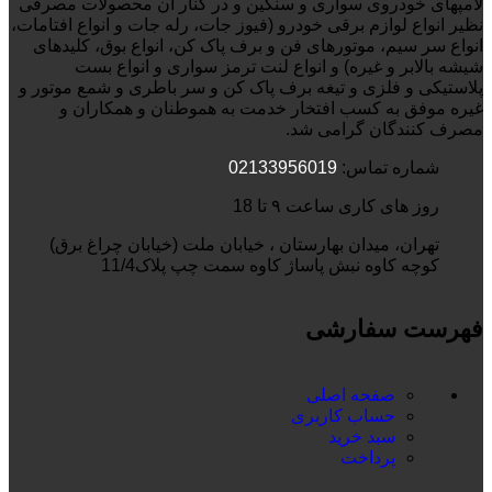
لامپهای خودروی سواری و سنگین و در کنار آن محصولات مصرفی
نظیر انواع لوازم برقی خودرو (فیوز جات، رله جات و انواع افتامات،
انواع سر سیم، موتورهای فن و برف پاک کن، انواع بوق، کلیدهای
شیشه بالابر و غیره) و انواع لنت ترمز سواری و انواع بست
پلاستیکی و فلزی و تیغه برف پاک کن و سر باطری و شمع موتور و
غیره موفق به کسب افتخار خدمت به هموطنان و همکاران و
مصرف کنندگان گرامی شد.
شماره تماس:
02133956019
روز های کاری ساعت ۹ تا 18
تهران، میدان بهارستان ، خیابان ملت (خیابان چراغ برق)
کوچه کاوه نبش پاساژ کاوه سمت چپ پلاک11/4
فهرست سفارشی
صفحه اصلی
حساب کاربری
سبد خرید
پرداخت