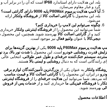
بله، این هدلایت دارای استاندارد
IP68
است که آن را در برابر آب و
گرد و غبار مقاوم می‌سازد.
آیا لامپ هدلایت پرمیوم P80Max پایه 9006 دارای گارانتی است؟
بله، این محصول با
گارانتی اصالت کالا
از
فروشگاه ولتکار
ارائه
می‌شود.
چگونه می‌توانم این لامپ را خریداری کنم؟
شما می‌توانید این محصول را از
فروشگاه اینترنتی ولتکار
خریداری
کنید و از
گارانتی اصالت کالا
بهره‌مند شوید. همچنین، این محصول د
دیجی‌کالا
با عنوان
ولتیو فعال
نیز موجود است.
 هدلایت پرمیوم P80Max پایه 9006
یکی از
بهترین گزینه‌ها برای
زایش قدرت روشنایی خودرو
است. این محصول با
شدت نور بالا، برد نو
ترده، سیستم خنک‌کننده حرفه‌ای و طول عمر طولانی
، انتخابی عالی
ای رانندگانی است که به دنبال
روشنایی و ایمنی بالا
هستند.
وشگاه ولتکار
به عنوان یکی از
بزرگ‌ترین تأمین‌کنندگان لوازم برقی
درو
در ایران، این محصول را با
گارانتی اصالت کالا و قیمت مناسب
ائه می‌دهد. شما می‌توانید این
هدلایت حرفه‌ای
را از
فروشگاه اینترنتی
تکار
یا
فروشگاه فیزیکی ما
خریداری کنید و از
خدمات پس از فروش
لی
بهره‌مند شوید.
اطلاعات محصول