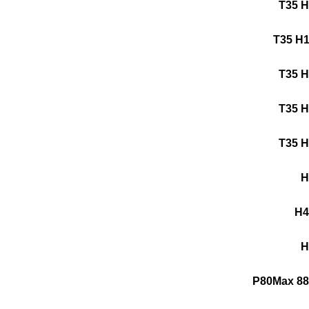
T35 
T35 H
T35 
T35 
T35 
H
H
P80Max 88