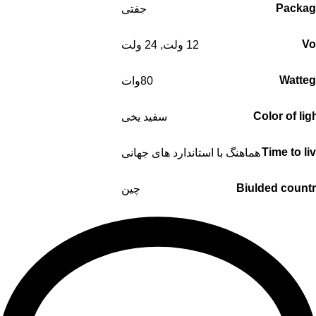
Packag
جفتی
Vo
12 ولت
,
24 ولت
Watte
80وات
Color of lig
سفید یخی
Time to li
هماهنگ با استاندارد های جهانی
Biulded count
چین