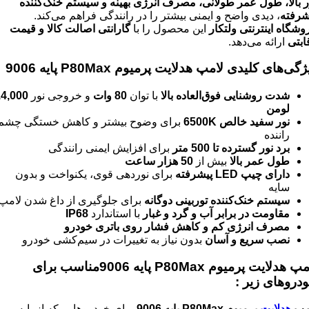
ر بالا، طول عمر طولانی، مصرف انرژی بهینه و سیستم خنک‌کننده
شرفته
، دیدی واضح و ایمنی بیشتر را در رانندگی فراهم می‌کند.
وشگاه اینترنتی ولتکار
این محصول را با
گارانتی اصالت کالا و قیمت
ابتی
ارائه می‌دهد.
گی‌های کلیدی لامپ هدلایت پرمیوم P80Max پایه 9006
شدت روشنایی فوق‌العاده بالا
با توان
80 وات
و خروجی نور
14,000
لومن
نور سفید خالص 6500K
برای وضوح بیشتر و کاهش خستگی چشم
راننده
برد نور گسترده تا 500 متر
برای افزایش ایمنی رانندگی
طول عمر بالا
بیش از
50 هزار ساعت
دارای چیپ LED پیشرفته
برای نوردهی قوی، یکنواخت و بدون
سایه
سیستم خنک‌کننده توربینی دوگانه
برای جلوگیری از داغ شدن لامپ
مقاومت در برابر آب و گرد و غبار
با استاندارد
IP68
مصرف انرژی کم و کاهش فشار روی باتری خودرو
نصب سریع و آسان
بدون نیاز به تغییرات در سیم‌کشی خودرو
لامپ هدلایت پرمیوم P80Max پایه 9006مناسب برای
دروهای زیر :
مپ
هدلایت
پرمیوم P80Max پایه 9006
برای خودروهایی که از پایه