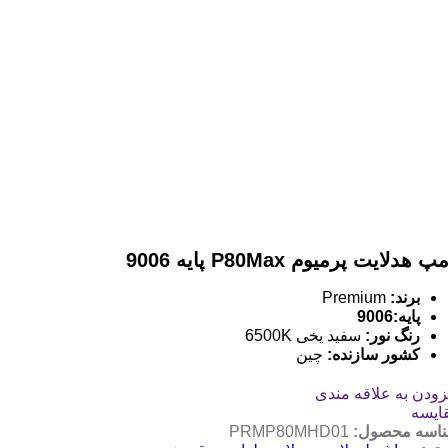
پ هدلایت پرمیوم P80Max پایه 9006
برند:
Premium
پایه:9006
رنگ نور:
سفید یخی 6500K
کشور سازنده
:
چین
زودن به علاقه مندی
ایسه
اسه محصول:
PRMP80MHD01