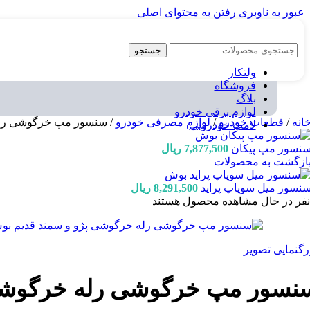
عبور به ناوبری
رفتن به محتوای اصلی
جستجو
ولتکار
فروشگاه
بلاگ
لوازم برقی خودرو
انه
/
قطعات خودرو
/
لوازم مصرفی خودرو
/
سنسور مپ خرگوشی رله
لامپ خودرویی
نسور مپ پیکان
7,877,500
ریال
ازگشت به محصولات
نسور میل سوپاپ پراید
8,291,500
ریال
نفر در حال مشاهده محصول هستند
رگنمایی تصویر
نسور مپ خرگوشی رله خرگوشی 