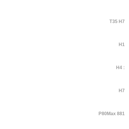
T35 H7
H1
: H4
H7
P80Max 881