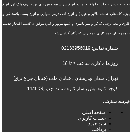
(فیوز جات، رله جات و انواع افتامات، انواع سر سیم، موتورهای فن و برف پاک کن، انواع
بوق، کلیدهای شیشه بالابر و غیره) و انواع لنت ترمز سواری و انواع بست پلاستیکی و
فلزی و تیغه برف پاک کن و سر باطری و شمع موتور و غیره موفق به کسب افتخار خدمت
به هموطنان و همکاران و مصرف کنندگان گرامی شد.
شماره تماس:
02133956019
روز های کاری ساعت ۹ تا 18
تهران، میدان بهارستان ، خیابان ملت (خیابان چراغ برق)
کوچه کاوه نبش پاساژ کاوه سمت چپ پلاک11/4
فهرست سفارشی
صفحه اصلی
حساب کاربری
سبد خرید
پرداخت