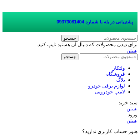
پشتیبانی در بله با شماره
09373081404
جستجو
برای دیدن محصولات که دنبال آن هستید تایپ کنید.
بستن
جستجو
ولتکار
فروشگاه
بلاگ
لوازم برقی خودرو
لامپ خودرویی
سبد خرید
بستن
ورود
بستن
هنوز حساب کاربری ندارید؟