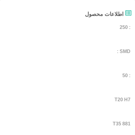
اطلاعات محصول
: 250
SMD :
: 50
T20 H7
T35 881