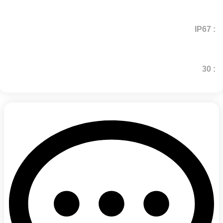
: IP67
: 30