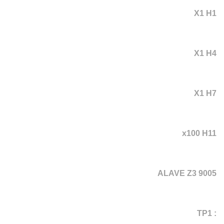
X1 H1
X1 H4
X1 H7
x100 H11
ALAVE Z3 9005
: TP1