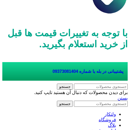
با توجه به تغییرات قیمت ها قبل
از خرید استعلام بگیرید.
پشتیبانی در بله با شماره
09373081404
جستجو
برای دیدن محصولات که دنبال آن هستید تایپ کنید.
بستن
جستجو
ولتکار
فروشگاه
بلاگ