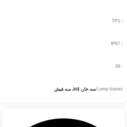
: TP1
: IP67
: 30
Lamp bases
سه خار، H4، سه فیش