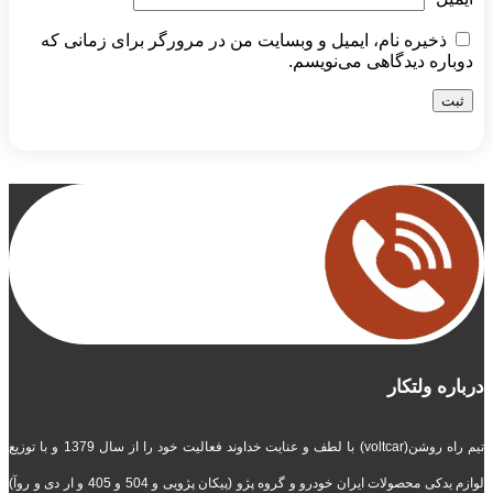
ذخیره نام، ایمیل و وبسایت من در مرورگر برای زمانی که
دوباره دیدگاهی می‌نویسم.
درباره ولتکار
تیم راه روشن(voltcar) با لطف و عنایت خداوند فعالیت خود را از سال 1379 و با توزیع
لوازم یدکی محصولات ایران خودرو و گروه پژو (پیکان پژویی و 504 و 405 و ار دی و روآ)