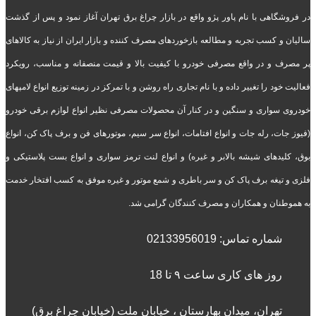
در فروشگاهی با نام پاور پژو واقع در بازار چراغ برق تهران آغاز نمود و پس از گذشت
سالیان و کسب تجربه و مطالعه بازخوردهای مصرف کننده و بازار ایران از نیاز به کالاهای
پر مصرف و در واقع مصرفی خودرو با کیفیت بالا و قیمت منصفانه و مناسب، رویکرد
فعالیت خود را تغییر داده و با نام تجاری راه روشن و با تمرکز در زمینه توزیع انواع لامپهای
خودروی سواری و سنگین و در کنار آن محصولات مصرفی نظیر انواع لوازم برقی خودرو
(فیوز جات، رله جات و انواع افتامات، انواع سر سیم، موتورهای فن و برف پاک کن، انواع
بوق، کلیدهای شیشه بالابر و غیره) و انواع لنت ترمز سواری و انواع بست پلاستیکی و
فلزی و تیغه برف پاک کن و سر باطری و شمع موتور و غیره موفق به کسب افتخار خدمت
به هموطنان و همکاران و مصرف کنندگان گرامی شد.
شماره تماس:
02133956019
روز های کاری ساعت ۹ تا 18
تهران، میدان بهارستان ، خیابان ملت (خیابان چراغ برق)