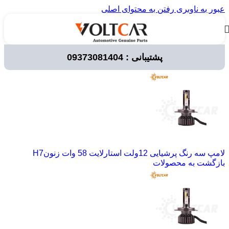
عبور به ناوبری
رفتن به محتوای اصلی
پشتیبانی : 09373081404
خانه
/
لوازم برقی خودرو
/
لامپ خودرویی
/
چراغ جلو
لامپ سه رنگ پرشیایی 12ولت استارلایت 58 وات زنونH7
بازگشت به محصولات