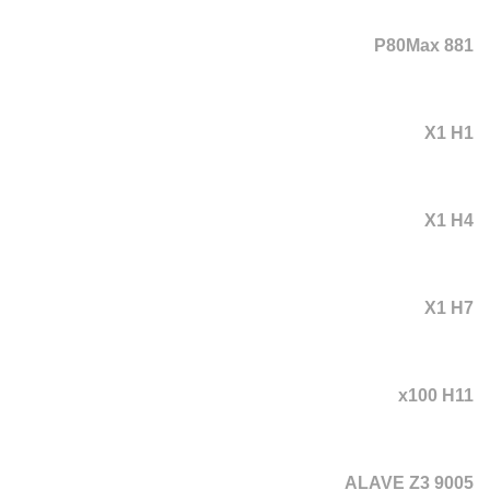
P80Max 881
X1 H1
X1 H4
X1 H7
x100 H11
ALAVE Z3 9005