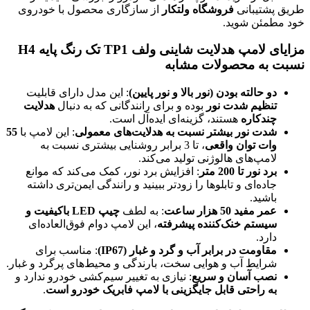
طریق پشتیبانی
فروشگاه ولتکار
از سازگاری محصول با خودروی
خود مطمئن شوید.
مزایای لامپ هدلایت شاینی ولف TP1 تک رنگ پایه H4
نسبت به محصولات مشابه
دو حالته بودن (نور بالا و نور پایین)
: این مدل دارای قابلیت
تنظیم شدت نور
بوده و برای رانندگانی که به دنبال
هدلایت
چندکاره
هستند، گزینه‌ای ایده‌آل است.
شدت نور بیشتر نسبت به هدلایت‌های معمولی
: این لامپ با
55
وات توان واقعی
، تا 3 برابر روشنایی بیشتری نسبت به
لامپ‌های هالوژنی تولید می‌کند.
برد نور تا 200 متر
: افزایش برد نور، کمک می‌کند که موانع
جاده‌ای و تابلوها را زودتر ببینید و رانندگی ایمن‌تری داشته
باشید.
عمر مفید 50 هزار ساعت
: به لطف
چیپ LED باکیفیت و
سیستم خنک‌کننده پیشرفته
، این لامپ دوام فوق‌العاده‌ای
دارد.
مقاومت در برابر آب و گرد و غبار (IP67)
: مناسب برای
شرایط آب و هوایی سخت، بارندگی و محیط‌های پرگرد و غبار.
نصب آسان و سریع
: نیازی به تغییر سیم‌کشی خودرو ندارد و
به راحتی قابل جایگزینی با لامپ فابریک خودرو است
.