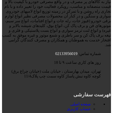
نیاز به کالاهای پر مصرف و در واقع مصرفی خودرو با کیفیت بالا و
قیمت منصفانه و مناسب، رویکرد فعالیت خود را تغییر داده و با نام
تجاری راه روشن و با تمرکز در زمینه توزیع انواع لامپهای خودروی
سواری و سنگین و در کنار آن محصولات مصرفی نظیر انواع لوازم
برقی خودرو (فیوز جات، رله جات و انواع افتامات، انواع سر سیم،
موتورهای فن و برف پاک کن، انواع بوق، کلیدهای شیشه بالابر و
غیره) و انواع لنت ترمز سواری و انواع بست پلاستیکی و فلزی و
تیغه برف پاک کن و سر باطری و شمع موتور و غیره موفق به کسب
افتخار خدمت به هموطنان و همکاران و مصرف کنندگان گرامی
شد.
شماره تماس:
02133956019
روز های کاری ساعت ۹ تا 18
تهران، میدان بهارستان ، خیابان ملت (خیابان چراغ برق)
کوچه کاوه نبش پاساژ کاوه سمت چپ پلاک11/4
فهرست سفارشی
صفحه اصلی
حساب کاربری