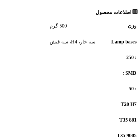
اطلاعات محصول
وزن
500 گرم
Lamp bases
سه خار، H4، سه فیش
: 250
SMD :
: 50
T20 H7
T35 881
T35 9005