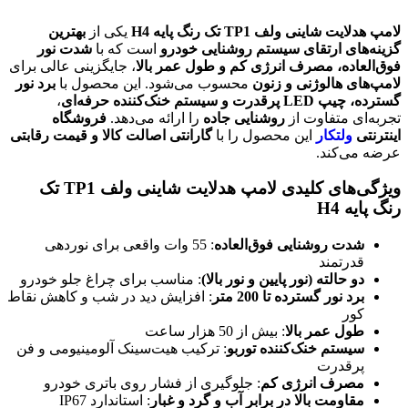
لامپ هدلایت شاینی ولف TP1 تک رنگ پایه H4
یکی از
بهترین
گزینه‌های ارتقای سیستم روشنایی خودرو
است که با
شدت نور
فوق‌العاده، مصرف انرژی کم و طول عمر بالا
، جایگزینی عالی برای
لامپ‌های هالوژنی و زنون
محسوب می‌شود. این محصول با
برد نور
گسترده، چیپ LED پرقدرت و سیستم خنک‌کننده حرفه‌ای
،
تجربه‌ای متفاوت از
روشنایی جاده
را ارائه می‌دهد.
فروشگاه
اینترنتی
ولتکار
این محصول را با
گارانتی اصالت کالا و قیمت رقابتی
عرضه می‌کند.
ویژگی‌های کلیدی لامپ هدلایت شاینی ولف TP1 تک
رنگ پایه H4
شدت روشنایی فوق‌العاده
: 55 وات واقعی برای نوردهی
قدرتمند
دو حالته (نور پایین و نور بالا)
: مناسب برای چراغ جلو خودرو
برد نور گسترده تا 200 متر
: افزایش دید در شب و کاهش نقاط
کور
طول عمر بالا
: بیش از 50 هزار ساعت
سیستم خنک‌کننده توربو
: ترکیب هیت‌سینک آلومینیومی و فن
پرقدرت
مصرف انرژی کم
: جلوگیری از فشار روی باتری خودرو
مقاومت بالا در برابر آب و گرد و غبار
: استاندارد IP67