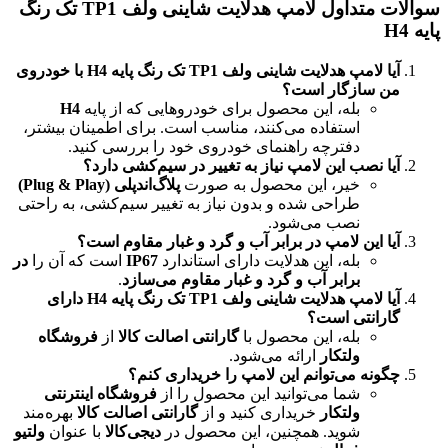
سوالات متداول لامپ هدلایت شاینی ولف TP1 تک رنگ
پایه H4
آیا لامپ هدلایت شاینی ولف TP1 تک رنگ پایه H4 با خودروی
من سازگار است؟
بله، این محصول برای خودروهایی که از پایه
H4
استفاده می‌کنند، مناسب است. برای اطمینان بیشتر،
دفترچه راهنمای خودروی خود را بررسی کنید.
آیا نصب این لامپ نیاز به تغییر در سیم‌کشی دارد؟
خیر، این محصول به صورت
پلاگ‌اند‌پلی (Plug & Play)
طراحی شده و بدون نیاز به تغییر سیم‌کشی، به راحتی
نصب می‌شود.
آیا این لامپ در برابر آب و گرد و غبار مقاوم است؟
بله، این هدلایت دارای استاندارد
IP67
است که آن را
در
برابر آب و گرد و غبار مقاوم می‌سازد
.
آیا لامپ هدلایت شاینی ولف TP1 تک رنگ پایه H4 دارای
گارانتی است؟
بله، این محصول با
گارانتی اصالت کالا
از
فروشگاه
ولتکار
ارائه می‌شود.
چگونه می‌توانم این لامپ را خریداری کنم؟
شما می‌توانید این محصول را از
فروشگاه اینترنتی
ولتکار
خریداری کنید و از
گارانتی اصالت کالا
بهره‌مند
شوید. همچنین، این محصول در
دیجی‌کالا
با عنوان
ولتیو