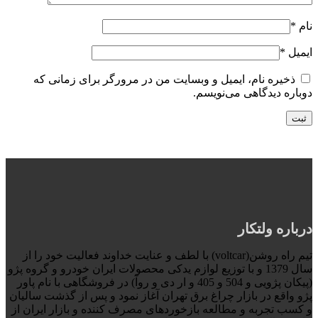
نام
*
ایمیل
*
ذخیره نام، ایمیل و وبسایت من در مرورگر برای زمانی که
دوباره دیدگاهی می‌نویسم.
درباره ولتکار
تیم راه روشن(voltcar) با لطف و عنایت خداوند فعالیت خود را از
سال 1379 و با توزیع لوازم یدکی محصولات ایران خودرو و گروه پژو
(پیکان پژویی و 504 و 405 و ار دی و روآ) در فروشگاهی با نام پاور
پژو واقع در بازار چراغ برق تهران آغاز نمود و پس از گذشت سالیان
و کسب تجربه و مطالعه بازخوردهای مصرف کننده و بازار ایران از