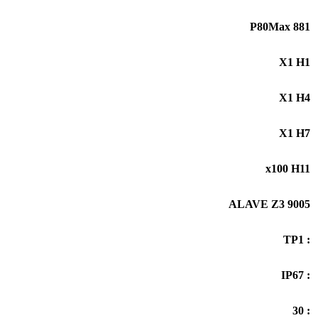
P80Max 881
X1 H1
X1 H4
X1 H7
x100 H11
ALAVE Z3 9005
: TP1
: IP67
: 30