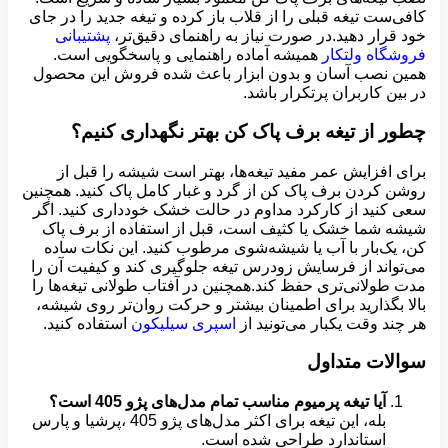
کافی‌ست تیغه قبلی را از قلاب باز کرده و تیغه جدید را در جای
خود قرار دهید.در صورت نیاز به راهنمای دقیق‌تر،
پشتیبانی
فروشگاه ولتکار
همیشه آماده راهنمایی و پاسخگویی است.
همین نصب آسان و بدون ابزار باعث شده فروش این محصول
در بین کاربران پرتکرار باشد.
چطور از تیغه برف پاک کن بهتر نگهداری کنیم؟
برای افزایش عمر مفید تیغه‌ها، بهتر است شیشه را قبل از
روشن کردن برف پاک کن از گرد و غبار کامل پاک کنید. همچنین
سعی کنید از کارکرد مداوم در حالت خشک خودداری کنید. اگر
شیشه شما خشک یا کثیف است، قبل از استفاده از برف پاک
کن، یک‌بار با آب یا شیشه‌شوی مرطوب کنید. این نکات ساده
می‌تواند از فرسایش زودرس تیغه جلوگیری کند و کیفیت آن را
مدت طولانی‌تری حفظ کند.همچنین در آفتاب طولانی تیغه‌ها را
بالا بگذارید برای اطمینان بیشتر و حرکت روان‌تر روی شیشه،
هر چند وقت یکبار می‌تونید از
اسپری سیلیکون
استفاده کنید.
سوالات متداول
آیا تیغه پرمیوم مناسب تمام مدل‌های پژو 405 است؟
بله، این تیغه برای اکثر مدل‌های پژو 405 ،پرشیا و پارس
استاندارد طراحی شده است.