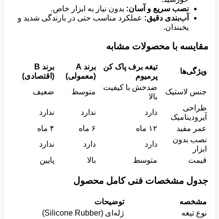
نصب سریع و آسان
:
بدون نیاز به ابزار خاص.
آب‌بندی دقیق
:
عملکرد مناسب حتی در بارندگی شدید و
یخبندان.
مقایسه با محصولات مشابه
تیغه برف پاک کن
برند
A
برند
B
ویژگی‌ها
پرمیوم
(معمولی)
(اقتصادی)
ضدخش با کیفیت
جنس لاستیک
متوسط
ضعیف
بالا
طراحی
دارد
ندارد
ندارد
آیرودینامیک
عمر مفید
۱۲ ماه
۶ ماه
۴ ماه
نصب بدون
دارد
دارد
ندارد
ابزار
قیمت
متوسط
بالا
پایین
جدول مشخصات فنی کامل محصول
مشخصه
توضیحات
نوع تیغه
ژله‌ای (Silicone Rubber)