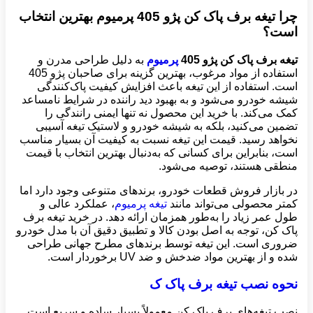
چرا تیغه برف پاک کن پژو 405 پرمیوم بهترین انتخاب
است؟
تیغه برف پاک کن پژو 405
پرمیوم
به دلیل طراحی مدرن و
استفاده از مواد مرغوب، بهترین گزینه برای صاحبان پژو 405
است. استفاده از این تیغه باعث افزایش کیفیت پاک‌کنندگی
شیشه خودرو می‌شود و به بهبود دید راننده در شرایط نامساعد
کمک می‌کند. با خرید این محصول نه تنها ایمنی رانندگی را
تضمین می‌کنید، بلکه به شیشه خودرو و لاستیک تیغه آسیبی
نخواهد رسید. قیمت این تیغه نسبت به کیفیت آن بسیار مناسب
است، بنابراین برای کسانی که به‌دنبال بهترین انتخاب با قیمت
منطقی هستند، توصیه می‌شود.
در بازار فروش قطعات خودرو، برندهای متنوعی وجود دارد اما
کمتر محصولی می‌تواند مانند
تیغه پرمیوم
، عملکرد عالی و
طول عمر زیاد را به‌طور همزمان ارائه دهد. در خرید تیغه برف
پاک کن، توجه به اصل بودن کالا و تطبیق دقیق آن با مدل خودرو
ضروری است. این تیغه توسط برندهای مطرح جهانی طراحی
شده و از بهترین مواد ضدخش و ضد UV برخوردار است.
نحوه نصب تیغه برف پاک ک
نصب تیغه‌های برف پاک کن معمولاً بسیار ساده و سریع است.