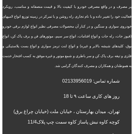
پر مصرف و در واقع مصرفی خودرو با کیفیت بالا و قیمت منصفانه و مناسب، رویکرد
فعالیت خود را تغییر داده و با نام تجاری راه روشن و با تمرکز در زمینه توزیع انواع لامپهای
خودروی سواری و سنگین و در کنار آن محصولات مصرفی نظیر انواع لوازم برقی خودرو
(فیوز جات، رله جات و انواع افتامات، انواع سر سیم، موتورهای فن و برف پاک کن، انواع
بوق، کلیدهای شیشه بالابر و غیره) و انواع لنت ترمز سواری و انواع بست پلاستیکی و
فلزی و تیغه برف پاک کن و سر باطری و شمع موتور و غیره موفق به کسب افتخار خدمت
به هموطنان و همکاران و مصرف کنندگان گرامی شد.
شماره تماس:
02133956019
روز های کاری ساعت ۹ تا 18
تهران، میدان بهارستان ، خیابان ملت (خیابان چراغ برق)
کوچه کاوه نبش پاساژ کاوه سمت چپ پلاک11/4