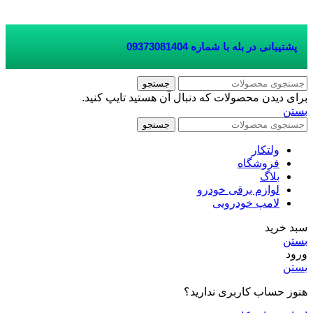
پشتیبانی در بله با شماره
09373081404
جستجو
برای دیدن محصولات که دنبال آن هستید تایپ کنید.
بستن
جستجو
ولتکار
فروشگاه
بلاگ
لوازم برقی خودرو
لامپ خودرویی
سبد خرید
بستن
ورود
بستن
هنوز حساب کاربری ندارید؟