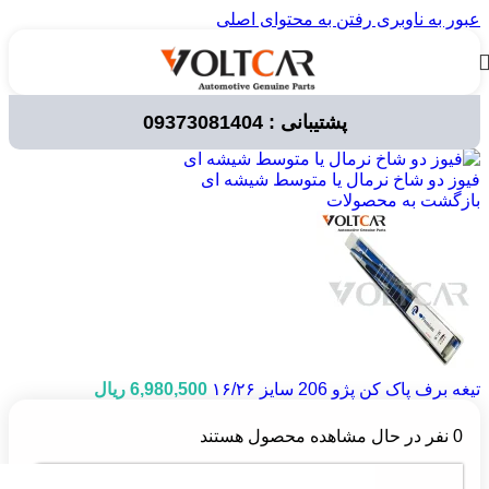
عبور به ناوبری
رفتن به محتوای اصلی
پشتیبانی : 09373081404
خانه
/
قطعات خودرو
/
لوازم مصرفی خودرو
/
برف پاک کن
فیوز دو شاخ نرمال یا متوسط شیشه ای
بازگشت به محصولات
تیغه برف پاک کن پژو 206 سایز ۱۶/۲۶
6,980,500
ریال
0
نفر در حال مشاهده محصول هستند