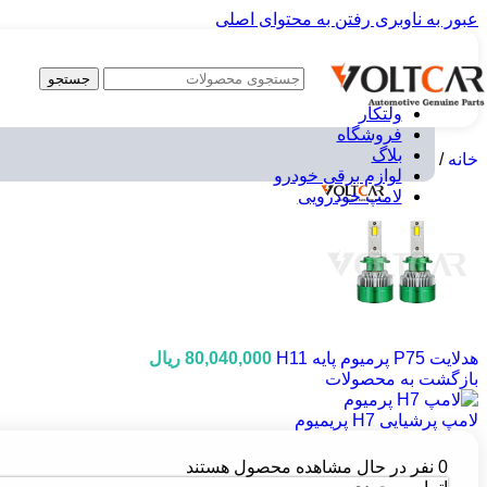
عبور به ناوبری
رفتن به محتوای اصلی
جستجو
ولتکار
فروشگاه
بلاگ
خانه
/
لوازم برقی خودرو
/
لامپ خودرویی
/
لامپ های 12 ولت
/
لامپ پر
لوازم برقی خودرو
لامپ خودرویی
هدلایت P75 پرمیوم پایه H11
80,040,000
ریال
بازگشت به محصولات
لامپ‌ پرشیایی H7 پریمیوم
0
نفر در حال مشاهده محصول هستند