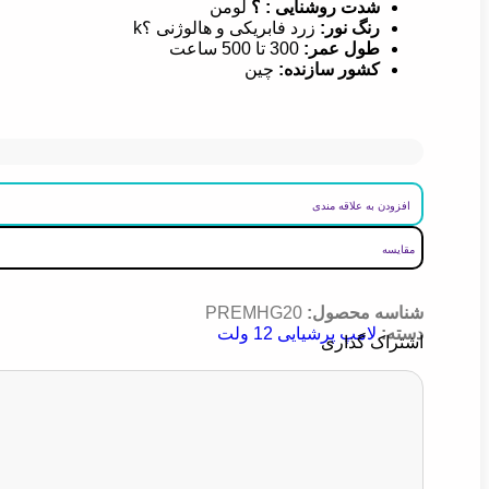
شدت روشنایی : ؟
لومن
رنگ نور:
زرد فابریکی و هالوژنی ؟k
طول عمر:
300 تا 500 ساعت
کشور سازنده
:
چین
افزودن به علاقه مندی
مقایسه
شناسه محصول:
PREMHG20
دسته:
لامپ پرشیایی 12 ولت
اشتراک گذاری