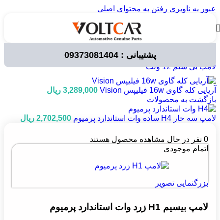
عبور به ناوبری
رفتن به محتوای اصلی
پشتیبانی : 09373081404
خانه
/
لوازم برقی خودرو
/
لامپ خودرویی
/
لامپ های 12 ولت
/
لامپ بی سیم 12 ولت
آریایی کله گاوی 16w فیلیپس Vision
3,289,000
ریال
بازگشت به محصولات
لامپ سه خار H4 ساده وات استاندارد پرمیوم
2,702,500
ریال
0
نفر در حال مشاهده محصول هستند
اتمام موجودی
بزرگنمایی تصویر
لامپ بیسیم H1 زرد وات استاندارد پرمیوم