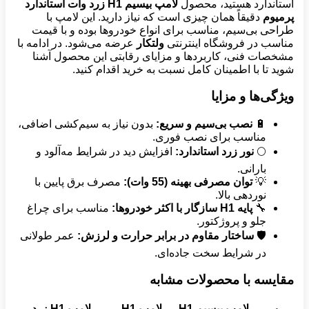
استاندارد هستید، محصول
لامپ بیسیم
H1
زرد وات استاندارد
پرمیوم
دقیقاً همان چیزی است که نیاز دارید. این لامپ با
طراحی بی‌سیم، مناسب برای انواع خودروها بوده و با قیمت
مناسب در فروشگاه اینترنتی
ولتکار
عرضه می‌شود. در ادامه با
مشخصات فنی، کاربردها و مزایای رقابتی این محصول آشنا
شوید تا با اطمینان کامل نسبت به خرید اقدام کنید.
ویژگی‌ها و مزایا
🔋
نصب بی‌سیم و سریع
:
بدون نیاز به سیم‌کشی اضافی،
مناسب برای نصب فوری.
🌕
نور زرد استاندارد
:
افزایش دید در شرایط مه‌آلود و
بارانی.
💡
توان مصرفی بهینه (55 وات)
:
مصرف برق پایین با
نوردهی بالا.
🔧
پایه
H1
سازگار با اکثر خودروها
:
مناسب برای چراغ
جلو و پروژکتور.
🛡️
ساختار مقاوم در برابر حرارت و لرزش
:
عمر طولانی
در شرایط سخت جاده‌ای.
مقایسه با محصولات مشابه
لامپ بیسیم
H1
لامپ
H1
لامپ
H1
زرد