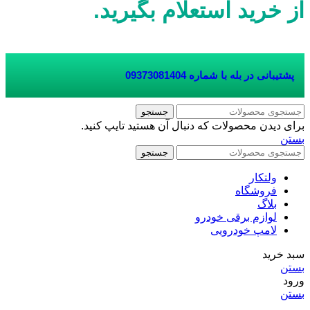
از خرید استعلام بگیرید.
پشتیبانی در بله با شماره
09373081404
جستجو
برای دیدن محصولات که دنبال آن هستید تایپ کنید.
بستن
جستجو
ولتکار
فروشگاه
بلاگ
لوازم برقی خودرو
لامپ خودرویی
سبد خرید
بستن
ورود
بستن