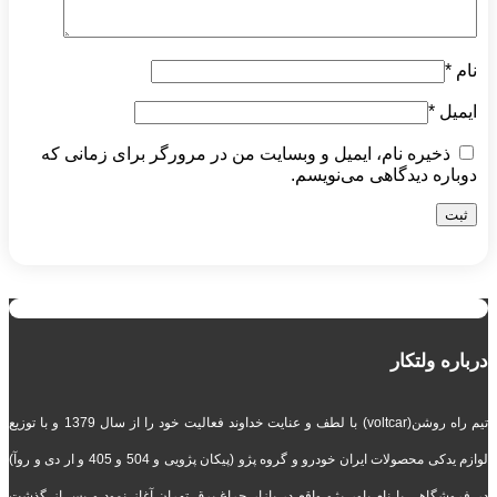
نام
*
ایمیل
*
ذخیره نام، ایمیل و وبسایت من در مرورگر برای زمانی که
دوباره دیدگاهی می‌نویسم.
درباره ولتکار
تیم راه روشن(voltcar) با لطف و عنایت خداوند فعالیت خود را از سال 1379 و با توزیع
لوازم یدکی محصولات ایران خودرو و گروه پژو (پیکان پژویی و 504 و 405 و ار دی و روآ)
در فروشگاهی با نام پاور پژو واقع در بازار چراغ برق تهران آغاز نمود و پس از گذشت