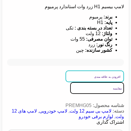
لامپ بیسیم H1 زرد وات استاندارد پرمیوم
برند:
پرمیوم
پایه:
H1
تعداد در بسته بندی :
تکی
ولتاژ:
12 ولت
توان مصرفی:
55 وات
رنگ نور:
زرد
کشور سازنده
:
چین
افزودن به علاقه مندی
مقایسه
شناسه محصول:
PREMHG05
دسته:
لامپ بی سیم 12 ولت
,
لامپ خودرویی
,
لامپ های 12
ولت
,
لوازم برقی خودرو
اشتراک گذاری