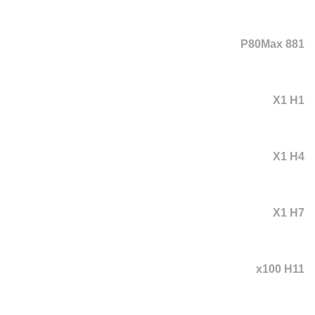
P80Max 881
X1 H1
X1 H4
X1 H7
x100 H11