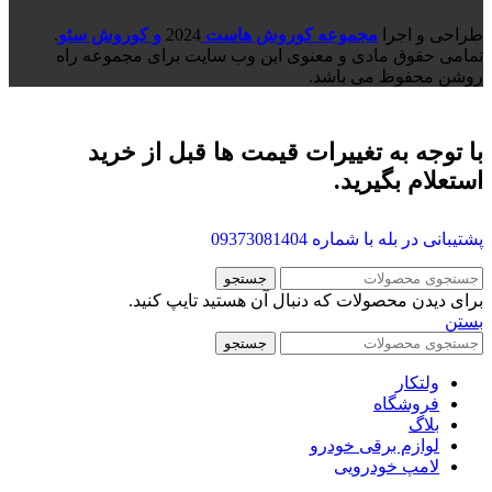
طراحی و اجرا
مجموعه کوروش هاست
2024
و کوروش سئو
.
تمامی حقوق مادی و معنوی این وب سایت برای مجموعه راه
روشن محفوظ می باشد.
با توجه به تغییرات قیمت ها قبل از خرید
استعلام بگیرید.
پشتیبانی در بله با شماره
09373081404
جستجو
برای دیدن محصولات که دنبال آن هستید تایپ کنید.
بستن
جستجو
ولتکار
فروشگاه
بلاگ
لوازم برقی خودرو
لامپ خودرویی