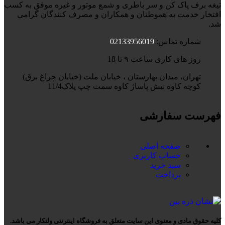
تیغه برف پاک کن و سر باطری و شمع موتور و غیره موفق به کسب
افتخار خدمت به هموطنان و همکاران و مصرف کنندگان گرامی
شد.
شماره تماس:
02133956019
روز های کاری ساعت ۹ تا 18
تهران، میدان بهارستان ، خیابان ملت (خیابان چراغ برق)
کوچه کاوه نبش پاساژ کاوه سمت چپ پلاک11/4
فهرست سفارشی
صفحه اصلی
حساب کاربری
سبد خرید
پرداخت
کلیه حقوق مادی و معنوی این سایت متعلق به فروشگاه اینترنتی ولتکار می باشد.