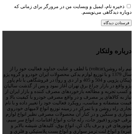
ذخیره نام، ایمیل و وبسایت من در مرورگر برای زمانی که
دوباره دیدگاهی می‌نویسم.
درباره ولتکار
تیم راه روشن(voltcar) با لطف و عنایت خداوند فعالیت خود را از
سال 1379 و با توزیع لوازم یدکی محصولات ایران خودرو و گروه پژو
(پیکان پژویی و 504 و 405 و ار دی و روآ) در فروشگاهی با نام پاور
پژو واقع در بازار چراغ برق تهران آغاز نمود و پس از گذشت سالیان
و کسب تجربه و مطالعه بازخوردهای مصرف کننده و بازار ایران از
نیاز به کالاهای پر مصرف و در واقع مصرفی خودرو با کیفیت بالا و
قیمت منصفانه و مناسب، رویکرد فعالیت خود را تغییر داده و با نام
تجاری راه روشن و با تمرکز در زمینه توزیع انواع لامپهای خودروی
سواری و سنگین و در کنار آن محصولات مصرفی نظیر انواع لوازم
برقی خودرو (فیوز جات، رله جات و انواع افتامات، انواع سر سیم،
موتورهای فن و برف پاک کن، انواع بوق، کلیدهای شیشه بالابر و
غیره) و انواع لنت ترمز سواری و انواع بست پلاستیکی و فلزی و