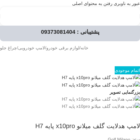
عبور به ناوبری
رفتن به محتوای اصلی
پشتیبانی : 09373081404
خانه
/
لوازم برقی خودرو
/
لامپ خودرویی
/
چراغ جلو
اتمام موجودی
بزرگنمایی تصویر
لامپ هدلایت گلف میلانو x10pro پایه H7
برند
: Golf Milano