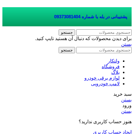
پشتیبانی در بله با شماره
09373081404
جستجو
برای دیدن محصولات که دنبال آن هستید تایپ کنید.
بستن
جستجو
ولتکار
فروشگاه
بلاگ
لوازم برقی خودرو
لامپ خودرویی
سبد خرید
بستن
ورود
بستن
هنوز حساب کاربری ندارید؟
ایجاد حساب کاربری