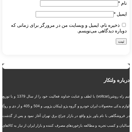
نام
*
ایمیل
*
ذخیره نام، ایمیل و وبسایت من در مرورگر برای زمانی که
دوباره دیدگاهی می‌نویسم.
درباره ولتکار
تیم راه روشن(voltcar) با لطف و عنایت خداوند فعالیت خود را از سال 1379 و با توزیع
لوازم یدکی محصولات ایران خودرو و گروه پژو (پیکان پژویی و 504 و 405 و ار دی و روآ)
در فروشگاهی با نام پاور پژو واقع در بازار چراغ برق تهران آغاز نمود و پس از گذشت
سالیان و کسب تجربه و مطالعه بازخوردهای مصرف کننده و بازار ایران از نیاز به کالاهای