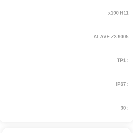
x100 H11
ALAVE Z3 9005
: TP1
: IP67
: 30