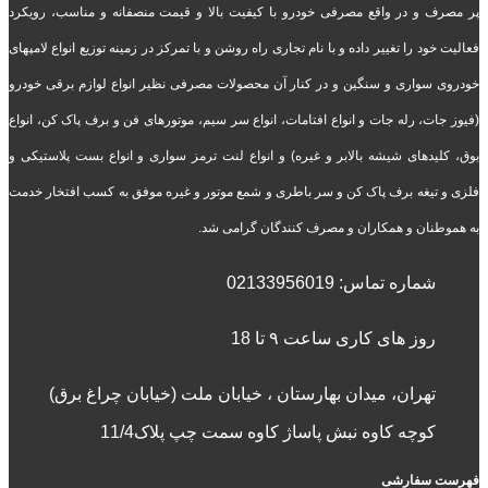
پر مصرف و در واقع مصرفی خودرو با کیفیت بالا و قیمت منصفانه و مناسب، رویکرد
فعالیت خود را تغییر داده و با نام تجاری راه روشن و با تمرکز در زمینه توزیع انواع لامپهای
خودروی سواری و سنگین و در کنار آن محصولات مصرفی نظیر انواع لوازم برقی خودرو
(فیوز جات، رله جات و انواع افتامات، انواع سر سیم، موتورهای فن و برف پاک کن، انواع
بوق، کلیدهای شیشه بالابر و غیره) و انواع لنت ترمز سواری و انواع بست پلاستیکی و
فلزی و تیغه برف پاک کن و سر باطری و شمع موتور و غیره موفق به کسب افتخار خدمت
به هموطنان و همکاران و مصرف کنندگان گرامی شد.
شماره تماس:
02133956019
روز های کاری ساعت ۹ تا 18
تهران، میدان بهارستان ، خیابان ملت (خیابان چراغ برق)
کوچه کاوه نبش پاساژ کاوه سمت چپ پلاک11/4
فهرست سفارشی