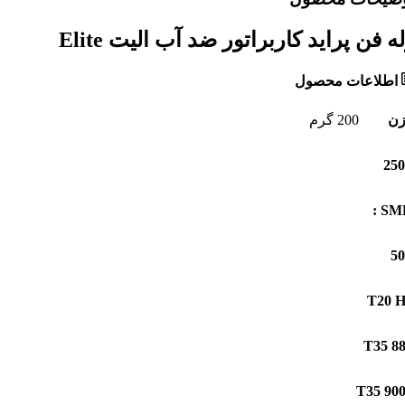
ه فن پراید کاربراتور ضد آب الیت Elite
اطلاعات محصول
زن
200 گرم
SMD
T20 
T35 8
T35 90