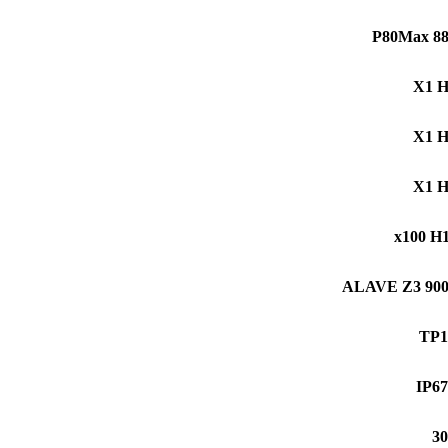
P80Max 8
X1 
X1 
X1 
x100 H
ALAVE Z3 90