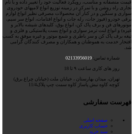
قیمت منصفانه و مناسب، رویکرد فعالیت خود را تغییر داده و با نام
تجاری راه روشن و با تمرکز در زمینه توزیع انواع لامپهای خودروی
سواری و سنگین و در کنار آن محصولات مصرفی نظیر انواع لوازم
برقی خودرو (فیوز جات، رله جات و انواع افتامات، انواع سر سیم،
موتورهای فن و برف پاک کن، انواع بوق، کلیدهای شیشه بالابر و
غیره) و انواع لنت ترمز سواری و انواع بست پلاستیکی و فلزی و
تیغه برف پاک کن و سر باطری و شمع موتور و غیره موفق به کسب
افتخار خدمت به هموطنان و همکاران و مصرف کنندگان گرامی
شد.
شماره تماس:
02133956019
روز های کاری ساعت ۹ تا 18
تهران، میدان بهارستان ، خیابان ملت (خیابان چراغ برق)
کوچه کاوه نبش پاساژ کاوه سمت چپ پلاک11/4
فهرست سفارشی
صفحه اصلی
حساب کاربری
سبد خرید