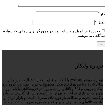
ام
*
یمیل
*
ذخیره نام، ایمیل و وبسایت من در مرورگر برای زمانی که دوباره
یدگاهی می‌نویسم.
درباره ولتکار
تیم راه روشن(voltcar) با لطف و عنایت خداوند فعالیت خود را از
سال 1379 و با توزیع لوازم یدکی محصولات ایران خودرو و گروه پژو
(پیکان پژویی و 504 و 405 و ار دی و روآ) در فروشگاهی با نام پاور
پژو واقع در بازار چراغ برق تهران آغاز نمود و پس از گذشت سالیان
و کسب تجربه و مطالعه بازخوردهای مصرف کننده و بازار ایران از
نیاز به کالاهای پر مصرف و در واقع مصرفی خودرو با کیفیت بالا و