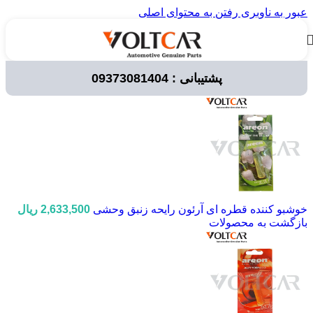
عبور به ناوبری
رفتن به محتوای اصلی
پشتیبانی : 09373081404
خانه
/
قطعات خودرو
/
لوازم مصرفی خودرو
/
خوشبو کننده خودرو
خوشبو کننده قطره ای آرئون رایحه زنبق وحشی
2,633,500
ریال
بازگشت به محصولات