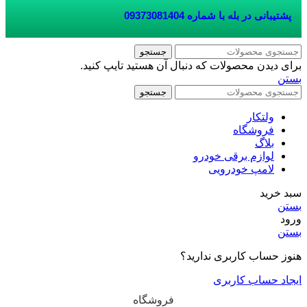
پشتیبانی در بله با شماره
09373081404
جستجو
برای دیدن محصولات که دنبال آن هستید تایپ کنید.
بستن
جستجو
ولتکار
فروشگاه
بلاگ
لوازم برقی خودرو
لامپ خودرویی
سبد خرید
بستن
ورود
بستن
هنوز حساب کاربری ندارید؟
ایجاد حساب کاربری
فروشگاه