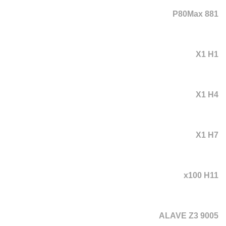
P80Max 881
X1 H1
X1 H4
X1 H7
x100 H11
ALAVE Z3 9005