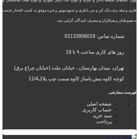
فلزی و تیغه برف پاک کن و سر باطری و شمع موتور و غیره موفق به کسب افتخار خدمت
به هموطنان و همکاران و مصرف کنندگان گرامی شد.
شماره تماس:
02133956019
روز های کاری ساعت ۹ تا 18
تهران، میدان بهارستان ، خیابان ملت (خیابان چراغ برق)
کوچه کاوه نبش پاساژ کاوه سمت چپ پلاک11/4
فهرست سفارشی
صفحه اصلی
حساب کاربری
سبد خرید
پرداخت