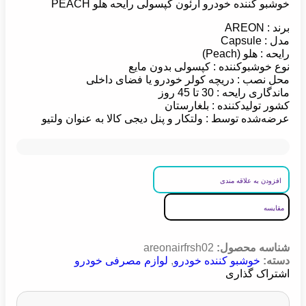
خوشبو کننده خودرو آرئون کپسولی رایحه هلو PEACH
برند : AREON
مدل : Capsule
رایحه : هلو (Peach)
نوع خوشبوکننده : کپسولی بدون مایع
محل نصب : دریچه کولر خودرو یا فضای داخلی
ماندگاری رایحه : 30 تا 45 روز
کشور تولیدکننده : بلغارستان
عرضه‌شده توسط : ولتکار و پنل دیجی کالا به عنوان ولتیو
افزودن به علاقه مندی
مقایسه
شناسه محصول:
areonairfrsh02
دسته:
خوشبو کننده خودرو
,
لوازم مصرفی خودرو
اشتراک گذاری