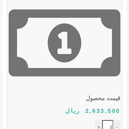
قیمت محصول
2,633,500
ریال
خوشبو کننده خودرو آرئون کپسولی رایحه هلو PEACH عدد
+
-