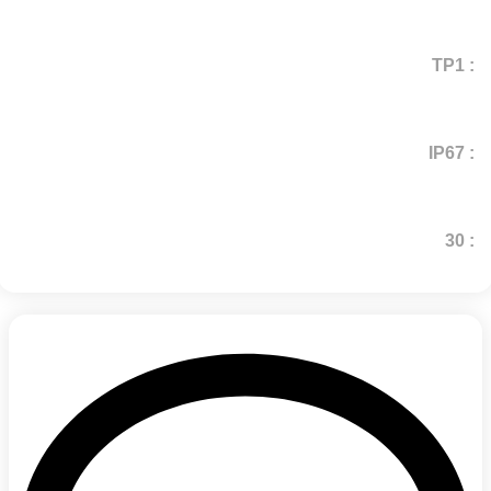
: TP1
: IP67
: 30