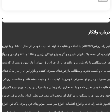
درباره ولتکار
تیم راه روشن(voltcar) با لطف و عنایت خداوند فعالیت خود را از سال 1379 و با توزیع
لوازم یدکی محصولات ایران خودرو و گروه پژو (پیکان پژویی و 504 و 405 و ار دی و روآ)
در فروشگاهی با نام پاور پژو واقع در بازار چراغ برق تهران آغاز نمود و پس از گذشت
سالیان و کسب تجربه و مطالعه بازخوردهای مصرف کننده و بازار ایران از نیاز به کالاهای
پر مصرف و در واقع مصرفی خودرو با کیفیت بالا و قیمت منصفانه و مناسب، رویکرد
فعالیت خود را تغییر داده و با نام تجاری راه روشن و با تمرکز در زمینه توزیع انواع لامپهای
خودروی سواری و سنگین و در کنار آن محصولات مصرفی نظیر انواع لوازم برقی خودرو
(فیوز جات، رله جات و انواع افتامات، انواع سر سیم، موتورهای فن و برف پاک کن، انواع
بوق، کلیدهای شیشه بالابر و غیره) و انواع لنت ترمز سواری و انواع بست پلاستیکی و