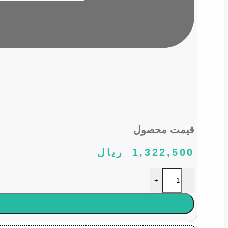
قیمت محصول
1,322,500
ریال
چراغ راهنما رو گلگیر زرد پراید عدد
+
-