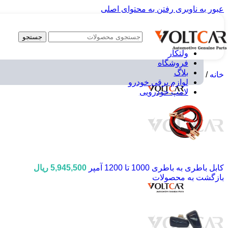
عبور به ناوبری
رفتن به محتوای اصلی
جستجو
ولتکار
فروشگاه
بلاگ
خانه
/
لوازم برقی خودرو
/
چراغ راهنما رو گلگیر زرد پراید
لوازم برقی خودرو
لامپ خودرویی
کابل باطری به باطری 1000 تا 1200 آمپر
5,945,500
ریال
بازگشت به محصولات