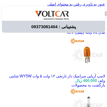
عبور به ناوبری
رفتن به محتوای اصلی
پشتیبانی : 09373081404
خانه
/
لوازم برقی خودرو
/
لامپ خودرویی
/
لامپ های 12 ولت
/
مدل بالا (پایه چپقی) 12V
لامپ آریایی سرامیک دار نارنجی ۱۲ ولت ۵ وات WY5W شاینی
ولف
460,000
ریال
بازگشت به محصولات