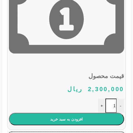
قیمت محصول
2,300,000
ریال
لامپ 35 وات 12 ولت H8 شاینی ولف عدد
+
-
افزودن به سبد خرید