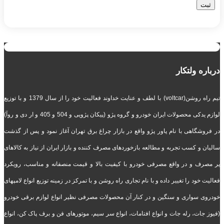
درباره ولتکار
تیم راه روشن(voltcar) با لطف و عنایت خداوند فعالیت خود را از سال 1379 و با توزیع
لوازم یدکی محصولات ایران خودرو و گروه پژو (پیکان پژویی و 504 و 405 و ار دی و روآ)
در فروشگاهی با نام پاور پژو واقع در بازار چراغ برق تهران آغاز نمود و پس از گذشت
سالیان و کسب تجربه و مطالعه بازخوردهای مصرف کننده و بازار ایران از نیاز به کالاهای
پر مصرف و در واقع مصرفی خودرو با کیفیت بالا و قیمت منصفانه و مناسب، رویکرد
فعالیت خود را تغییر داده و با نام تجاری راه روشن و با تمرکز در زمینه توزیع انواع لامپهای
خودروی سواری و سنگین و در کنار آن محصولات مصرفی نظیر انواع لوازم برقی خودرو
(فیوز جات، رله جات و انواع افتامات، انواع سر سیم، موتورهای فن و برف پاک کن، انواع