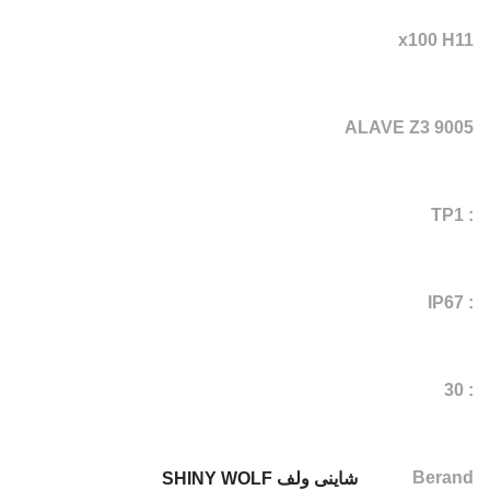
x100 H11
ALAVE Z3 9005
: TP1
: IP67
: 30
Berand
شاینی ولف SHINY WOLF