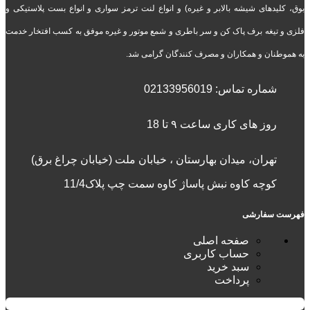
بوق، کلیدهای شیشه بالابر و غیره) و انواع لنت ترمز سواری و انواع بست پلاستیکی و
فلزی و تیغه برف پاک کن و سر باطری و شمع موتور و غیره موفق به کسب افتخار خدمت
به هموطنان و همکاران و مصرف کنندگان گرامی شد.
شماره تماس:
02133956019
روز های کاری ساعت ۹ تا 18
تهران، میدان بهارستان ، خیابان ملت (خیابان چراغ برق)
کوچه کاوه نبش پاساژ کاوه سمت چپ پلاک11/4
فهرست سفارشی
صفحه اصلی
حساب کاربری
سبد خرید
پرداخت