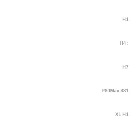
H1
: H4
H7
P80Max 881
X1 H1