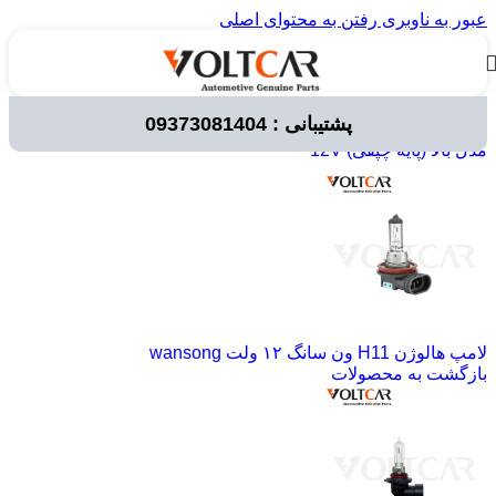
عبور به ناوبری
رفتن به محتوای اصلی
پشتیبانی : 09373081404
خانه
/
لوازم برقی خودرو
/
لامپ خودرویی
/
لامپ های 12 ولت
/
مدل بالا (پایه چپقی) 12V
لامپ هالوژن H11 ون سانگ ۱۲ ولت wansong
بازگشت به محصولات