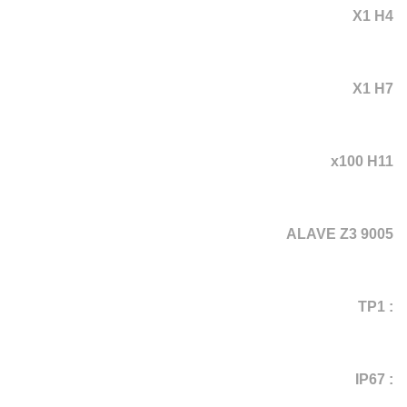
X1 H4
X1 H7
x100 H11
ALAVE Z3 9005
: TP1
: IP67