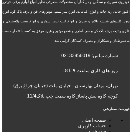
خودروی سواری و سنگین و در کنار آن محصولات مصرفی نظیر انواع لوازم برقی خودرو
(فیوز جات، رله جات و انواع افتامات، انواع سر سیم، موتورهای فن و برف پاک کن، انواع
بوق، کلیدهای شیشه بالابر و غیره) و انواع لنت ترمز سواری و انواع بست پلاستیکی و
فلزی و تیغه برف پاک کن و سر باطری و شمع موتور و غیره موفق به کسب افتخار خدمت
به هموطنان و همکاران و مصرف کنندگان گرامی شد.
شماره تماس:
02133956019
روز های کاری ساعت ۹ تا 18
تهران، میدان بهارستان ، خیابان ملت (خیابان چراغ برق)
کوچه کاوه نبش پاساژ کاوه سمت چپ پلاک11/4
فهرست سفارشی
صفحه اصلی
حساب کاربری
سبد خرید