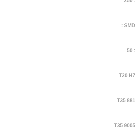
: 250
SMD :
: 50
T20 H7
T35 881
T35 9005