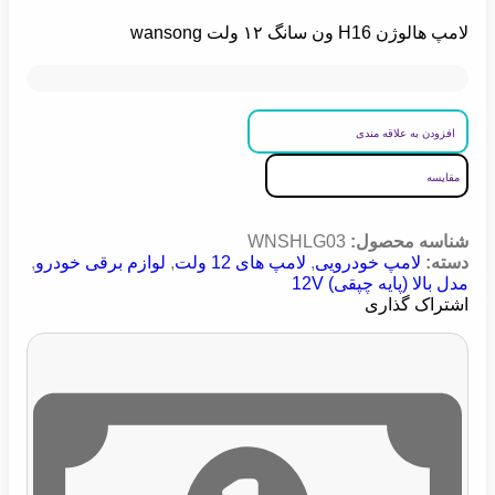
لامپ هالوژن H16 ون سانگ ۱۲ ولت wansong
افزودن به علاقه مندی
مقایسه
شناسه محصول:
WNSHLG03
دسته:
لامپ خودرویی
,
لامپ های 12 ولت
,
لوازم برقی خودرو
,
مدل بالا (پایه چپقی) 12V
اشتراک گذاری