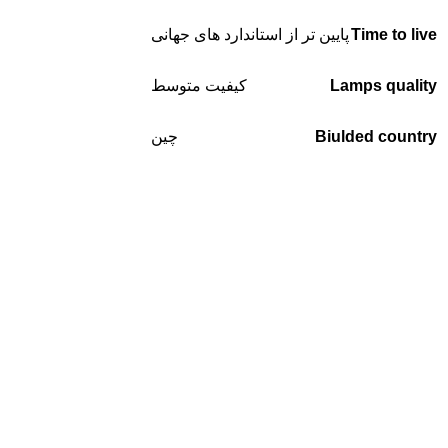
Time to live
پایین تر از استاندارد های جهانی
Lamps quality
کیفیت متوسط
Biulded country
چین
توضیحات محصول
لامپ H1 ون سانگ بی سیم وات بالا ۱۰۰
وات wansong