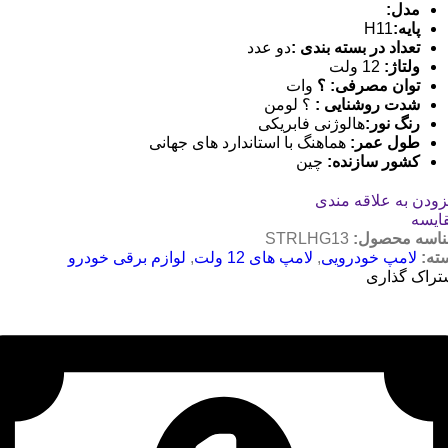
مدل
:
پایه
:
H11
تعداد در بسته بندی
:
دو عدد
ولتاژ
:
12 ولت
توان مصرفی
: ؟
وات
شدت روشنایی
:
؟ لومن
رنگ نور
:
هالوژنی فابریکی
طول عمر
:
هماهنگ با استاندارد های جهانی
کشور سازنده
:
چین
زودن به علاقه مندی
ایسه
اسه محصول:
STRLHG13
ته:
لامپ خودرویی
,
لامپ های 12 ولت
,
لوازم برقی خودرو
تراک گذاری