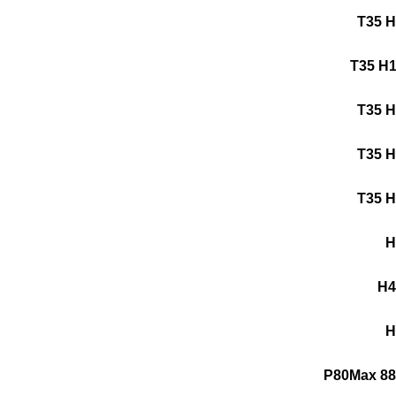
T35 
T35 H
T35 
T35 
T35 
H
H
P80Max 88