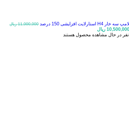
امپ سه خار H4 استارلایت افزایشی 150 درصد
11,000,000
ریال
یمت
قیمت
10,500,00
ریال
صلی:
فعلی:
نفر در حال مشاهده محصول هستند
11,000,000 ریال
10,500,000 ریال.
ود.