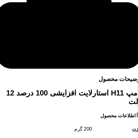
ضیحات محصول
لامپ H11 استارلایت افزایشی 100 درصد 12
لت
اطلاعات محصول
زن
200 گرم