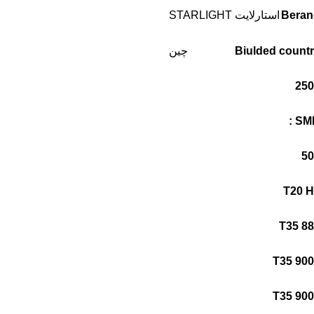
Beran
استارلایت STARLIGHT
Biulded count
چین
SMD
T20 
T35 8
T35 90
T35 90