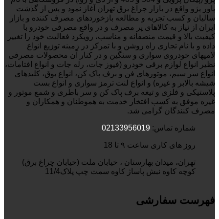
پاور پژو واقع در بازار چراغ برق تهران آغاز نمود و پس از گذشت
سالیان و کسب تجربه و مطالعه بازخوردهای مصرف کننده و بازار
ایران از نیاز به کالاهای پر مصرف و در واقع مصرفی خودرو با
کیفیت بالا و قیمت منصفانه و مناسب، رویکرد فعالیت خود را تغییر
داده و با نام تجاری راه روشن و با تمرکز در زمینه توزیع انواع
لامپهای خودروی سواری و سنگین و در کنار آن محصولات مصرفی
نظیر انواع لوازم برقی خودرو (فیوز جات، رله جات و انواع افتامات،
انواع سر سیم، موتورهای فن و برف پاک کن، انواع بوق، کلیدهای
شیشه بالابر و غیره) و انواع لنت ترمز سواری و انواع بست
پلاستیکی و فلزی و تیغه برف پاک کن و سر باطری و شمع موتور و
غیره موفق به کسب افتخار خدمت به هموطنان و همکاران و
مصرف کنندگان گرامی شد.
شماره تماس:
02133956019
روز های کاری ساعت ۹ تا 18
تهران، میدان بهارستان ، خیابان ملت (خیابان چراغ برق)
کوچه کاوه نبش پاساژ کاوه سمت چپ پلاک11/4
فهرست سفارشی