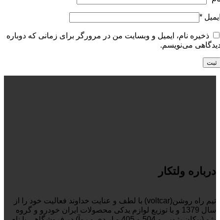
یمیل
*
ذخیره نام، ایمیل و وبسایت من در مرورگر برای زمانی که دوباره
یدگاهی می‌نویسم.
درباره ولتکار
تیم راه روشن(voltcar) با لطف و عنایت خداوند فعالیت خود را از
سال 1379 و با توزیع لوازم یدکی محصولات ایران خودرو و گروه
پژو (پیکان پژویی و 504 و 405 و ار دی و روآ) در فروشگاهی با نام