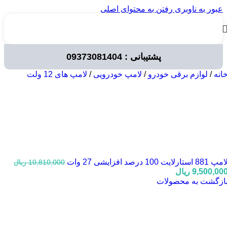
عبور به ناوبری
رفتن به محتوای اصلی
پشتیبانی : 09373081404
انه
/
لوازم برقی خودرو
/
لامپ خودرویی
/
لامپ های 12 ولت
پ 881 استارلایت 100 درصد افزایشی 27 وات
10,810,000
ریال
یمت
قیمت
9,500,00
ریال
صلی:
فعلی:
ازگشت به محصولات
10,810,000 ریال
9,500,000 ریال.
ود.