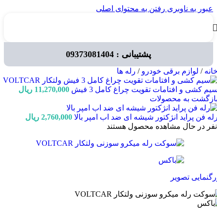
عبور به ناوبری
رفتن به محتوای اصلی
پشتیبانی : 09373081404
انه
/
لوازم برقی خودرو
/
رله ها
یم کشی و افتامات تقویت چراغ کامل 3 فیش
11,270,000
ریال
ازگشت به محصولات
له فن پراید انژکتور شیشه ای ضد اب امپر بالا
2,760,000
ریال
نفر در حال مشاهده محصول هستند
رگنمایی تصویر