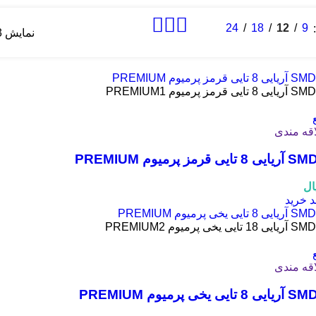
24
18
12
9
نمایش 13–24 از 39 نتیجه
اقه مندی
ال
د خرید
اقه مندی