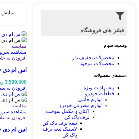
نمایش
فیلتر های فروشگاه
وضعیت سهام
مقایسه
مشاهده سریع
محصولات تخفیف دار
افزودن به عل
محصولات موجود
اس ام دی SMD آریایی 8 تایی قرمز پرمیوم PREMIUM
دسته‌های محصولات
3,599,500
ری
پیشنهادات ویژه
افزودن به سب
قطعات خودرو
لوازم جانبی
لوازم مصرفی خودرو
مقایسه
اکتان و مکمل سوخت
مشاهده سریع
برف پاک کن
افزودن به عل
تیغه برف پاک کن
اس ام دی SMD آریایی 8 تایی یخی پرمیوم PREMIUM
لاستیک تیغه برف
پاک کن