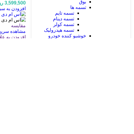
بوق
3,599,500
ری
تسمه ها
افزودن به سب
تسمه تایم
تسمه دینام
تسمه کولر
مقایسه
تسمه هیدرولیک
مشاهده سریع
خوشبو کننده خودرو
افزودن به عل
درب رادیاتور
صافی بنزین
اس ام دی SMD آریایی 30 تایی یخی پرمیوم PREMIUM
فولی هرزگرد
فیلتر روغن
4,496,500
ری
لنت ترمز
افزودن به سب
کلید راکر
لامپ موتور سیکلت
لوازم برقی خودرو
مقایسه
آفتامات
مشاهده سریع
استارت ماشین
افزودن به عل
بوت شمع
چراغ سقفی
اس ام دی SMD آریایی 6 تایی یخی پرمیوم PREMIUM
دینام ماشین
دیود
3,185,500
ری
رله ها
افزودن به سب
روکش سر سیم
سر سیم