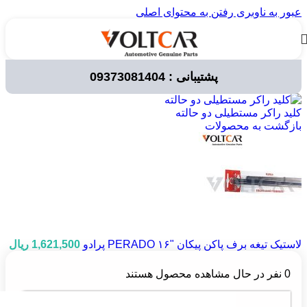
عبور به ناوبری
رفتن به محتوای اصلی
پشتیبانی : 09373081404
خانه
/
لوازم برقی خودرو
/
کلید شیشه بالابر
کلید راکر مستطیلی دو حالته
بازگشت به محصولات
لاستیک تیغه برف پاکن پیکان "۱۶ PERADO پرادو
1,621,500
ریال
0
نفر در حال مشاهده محصول هستند