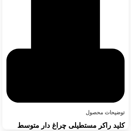
توضیحات محصول
کلید راکر مستطیلی چراغ دار متوسط