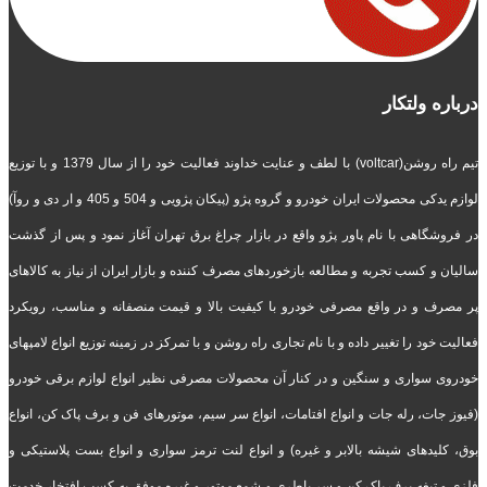
درباره ولتکار
تیم راه روشن(voltcar) با لطف و عنایت خداوند فعالیت خود را از سال 1379 و با توزیع
لوازم یدکی محصولات ایران خودرو و گروه پژو (پیکان پژویی و 504 و 405 و ار دی و روآ)
در فروشگاهی با نام پاور پژو واقع در بازار چراغ برق تهران آغاز نمود و پس از گذشت
سالیان و کسب تجربه و مطالعه بازخوردهای مصرف کننده و بازار ایران از نیاز به کالاهای
پر مصرف و در واقع مصرفی خودرو با کیفیت بالا و قیمت منصفانه و مناسب، رویکرد
فعالیت خود را تغییر داده و با نام تجاری راه روشن و با تمرکز در زمینه توزیع انواع لامپهای
خودروی سواری و سنگین و در کنار آن محصولات مصرفی نظیر انواع لوازم برقی خودرو
(فیوز جات، رله جات و انواع افتامات، انواع سر سیم، موتورهای فن و برف پاک کن، انواع
بوق، کلیدهای شیشه بالابر و غیره) و انواع لنت ترمز سواری و انواع بست پلاستیکی و
فلزی و تیغه برف پاک کن و سر باطری و شمع موتور و غیره موفق به کسب افتخار خدمت