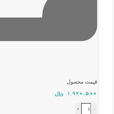
قیمت محصول
1,920,500
ریال
اسپری پولیش داشبورد رادیانس حجم 400 میلی لیتر عدد
+
-