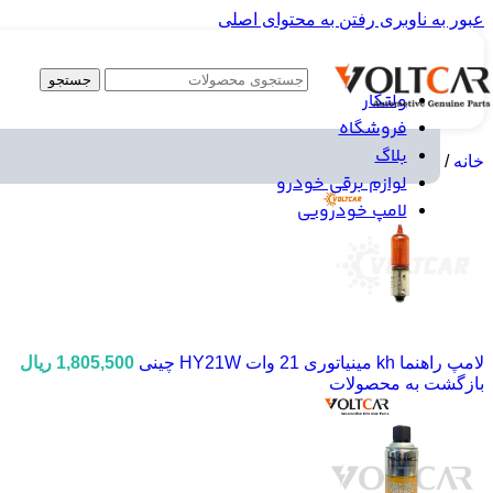
عبور به ناوبری
رفتن به محتوای اصلی
جستجو
ولتکار
فروشگاه
بلاگ
خانه
/
قطعات خودرو
/
لوازم مصرفی خودرو
/
اسپری پولیش داشبورد رادیانس 
لوازم برقی خودرو
لامپ خودرویی
لامپ راهنما kh مینیاتوری 21 وات HY21W چینی
1,805,500
ریال
بازگشت به محصولات