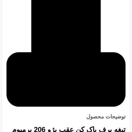
توضیحات محصول
تیغه برف پاک کن عقب پژو 206 پرمیوم