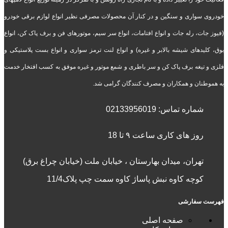
خودروی سواری و سنگین و در کنار آن محصولات مصرفی نظیر انواع لوازم برقی خودرو
(فیوز جات، رله جات و انواع افتامات، انواع سر سیم، موتورهای فن و برف پاک کن، انواع
بوق، کلیدهای شیشه بالابر و غیره) و انواع لنت ترمز سواری و انواع بست پلاستیکی و
فلزی و تیغه برف پاک کن و سر باطری و شمع موتور و غیره موفق به کسب افتخار خدمت
به هموطنان و همکاران و مصرف کنندگان گرامی شد.
شماره تماس:
02133956019
روز های کاری ساعت ۹ تا 18
تهران، میدان بهارستان ، خیابان ملت (خیابان چراغ برق)
کوچه کاوه نبش پاساژ کاوه سمت چپ پلاک11/4
فهرست سفارشی
صفحه اصلی