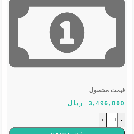
قیمت محصول
3,496,000
ریال
تیغه برف پاک کن عقب پژو 206 سایز ۱۴ عدد
+
-
افزودن به سبد خرید