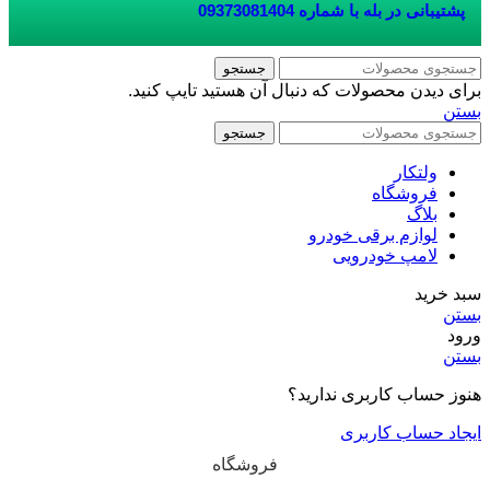
پشتیبانی در بله با شماره
09373081404
جستجو
برای دیدن محصولات که دنبال آن هستید تایپ کنید.
بستن
جستجو
ولتکار
فروشگاه
بلاگ
لوازم برقی خودرو
لامپ خودرویی
سبد خرید
بستن
ورود
بستن
هنوز حساب کاربری ندارید؟
ایجاد حساب کاربری
فروشگاه