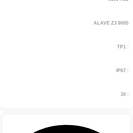
ALAVE Z3 9005
: TP1
: IP67
: 30