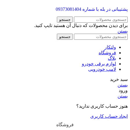
پشتیبانی در بله با شماره
09373081404
جستجو
برای دیدن محصولات که دنبال آن هستید تایپ کنید.
بستن
جستجو
ولتکار
فروشگاه
بلاگ
لوازم برقی خودرو
لامپ خودرویی
سبد خرید
بستن
ورود
بستن
هنوز حساب کاربری ندارید؟
ایجاد حساب کاربری
فروشگاه