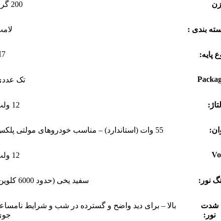
زن
200 گرم
ته بندی :
لام
H7
ع پایه:
Packa
تک عدد
تاژ:
12 ولت
ان:
55 وات (استاندارد) – مناسب خودروهای مولتی پلکس
Vo
12 ولت
گ نور:
سفید یخی (حدود 6000 کلوین)
شدت
بالا – برای دید واضح و گسترده‌ در شب و شرایط نامساع
نور:
جوی