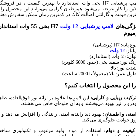
لامپ پرشیایی H7 یخی وات استاندارد با بهترین کیفیت ، در فروشگ
لاین ولتکار عرضه می‌شود. هموطنان گرامی می‌توانند این محصول را ب
ترین قیمت و گارانتی اصالت کالا، در کمترین زمان ممکن سفارش دهند
ژگی‌های
لامپ پرشیایی 12 ولت
H7 یخی 55 وات استاندا
میوم
 پایه: H7 (پرشیایی)
ولتاژ:
12 ولت
 55 وات (استاندارد)
نگ نور: سفید یخی (حدود 6000 کلوین)
شدت نور: بالا
ول عمر: بالا (معمولاً تا 2000 ساعت)
ا این محصول را انتخاب کنیم؟
ترکیب زیبایی و کارایی:
این لامپ‌ها علاوه بر ارائه نور فوق‌العاده، ظاه
درو را نیز بهبود می‌بخشند و به آن جلوه‌ای خاص می‌بخشند.
ایمنی و اطمینان:
بهبود دید راننده، ایمنی رانندگی را افزایش می‌دهد و ا
وز حوادث جلوگیری می‌کند.
کیفیت و دوام:
استفاده از مواد اولیه مرغوب و تکنولوژی ساخ