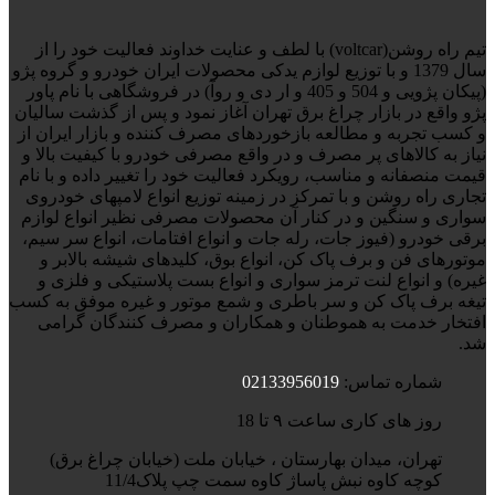
تیم راه روشن(voltcar) با لطف و عنایت خداوند فعالیت خود را از
سال 1379 و با توزیع لوازم یدکی محصولات ایران خودرو و گروه پژو
(پیکان پژویی و 504 و 405 و ار دی و روآ) در فروشگاهی با نام پاور
پژو واقع در بازار چراغ برق تهران آغاز نمود و پس از گذشت سالیان
و کسب تجربه و مطالعه بازخوردهای مصرف کننده و بازار ایران از
نیاز به کالاهای پر مصرف و در واقع مصرفی خودرو با کیفیت بالا و
قیمت منصفانه و مناسب، رویکرد فعالیت خود را تغییر داده و با نام
تجاری راه روشن و با تمرکز در زمینه توزیع انواع لامپهای خودروی
سواری و سنگین و در کنار آن محصولات مصرفی نظیر انواع لوازم
برقی خودرو (فیوز جات، رله جات و انواع افتامات، انواع سر سیم،
موتورهای فن و برف پاک کن، انواع بوق، کلیدهای شیشه بالابر و
غیره) و انواع لنت ترمز سواری و انواع بست پلاستیکی و فلزی و
تیغه برف پاک کن و سر باطری و شمع موتور و غیره موفق به کسب
افتخار خدمت به هموطنان و همکاران و مصرف کنندگان گرامی
شد.
شماره تماس:
02133956019
روز های کاری ساعت ۹ تا 18
تهران، میدان بهارستان ، خیابان ملت (خیابان چراغ برق)
کوچه کاوه نبش پاساژ کاوه سمت چپ پلاک11/4