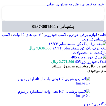
عبور به ناوبری
رفتن به محتوای اصلی
پشتیبانی : 09373081404
انه
/
لوازم برقی خودرو
/
لامپ خودرویی
/
لامپ های 12 ولت
/
لامپ
رشیایی 12 ولت
یغه برف پاک کن سمند سایز ۱۸/۲۴
7,636,000
ریال
ازگشت به محصولات
ندک خودرو پژو 405
2,771,500
ریال
نفر در حال مشاهده محصول هستند
مام موجودی
رگنمایی تصویر