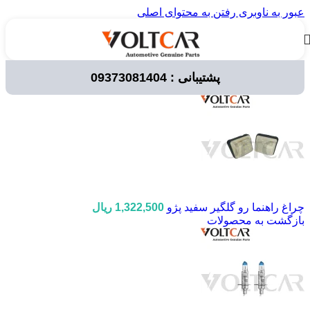
عبور به ناوبری
رفتن به محتوای اصلی
پشتیبانی : 09373081404
خانه
/
لوازم برقی خودرو
چراغ راهنما رو گلگیر سفید پژو
1,322,500
ریال
بازگشت به محصولات