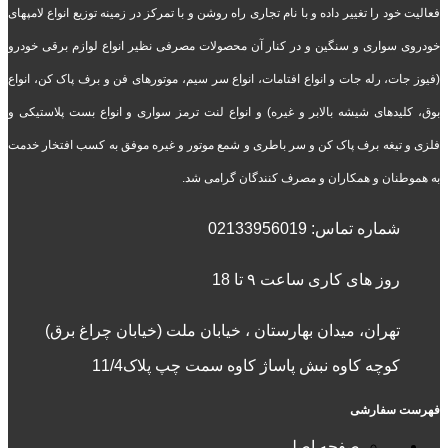
فعالیت خود را تغییر داده و با نام تجاری راه روشن و با تمرکز در زمینه توزیع انواع لامپهای
خودروی سواری و سنگین و در کنار آن محصولات مصرفی نظیر انواع لوازم برقی خودرو
(فیوز جات، رله جات و انواع افتامات، انواع سر سیم، موتورهای فن و برف پاک کن، انواع
بوق، کلیدهای شیشه بالابر و غیره) و انواع لنت ترمز سواری و انواع بست پلاستیکی و
فلزی و تیغه برف پاک کن و سر باطری و شمع موتور و غیره موفق به کسب افتخار خدمت
به هموطنان و همکاران و مصرف کنندگان گرامی شد.
شماره تماس:
02133956019
روز های کاری ساعت ۹ تا 18
تهران، میدان بهارستان ، خیابان ملت (خیابان چراغ برق)
کوچه کاوه نبش پاساژ کاوه سمت چپ پلاک11/4
فهرست سفارشی
صفحه اصلی