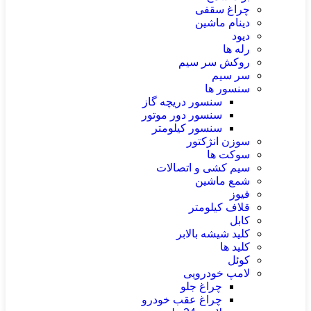
چراغ سقفی
دینام ماشین
دیود
رله ها
روکش سر سیم
سر سیم
سنسور ها
سنسور دریچه گاز
سنسور دور موتور
سنسور کیلومتر
سوزن انژکتور
سوکت ها
سیم کشی و اتصالات
شمع ماشین
فیوز
قلاف کیلومتر
کابل
کلید شیشه بالابر
کلید ها
کوئل
لامپ خودرویی
چراغ جلو
چراغ عقب خودرو