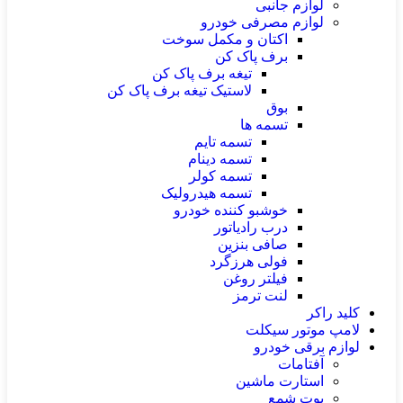
لوازم جانبی
لوازم مصرفی خودرو
اکتان و مکمل سوخت
برف پاک کن
تیغه برف پاک کن
لاستیک تیغه برف پاک کن
بوق
تسمه ها
تسمه تایم
تسمه دینام
تسمه کولر
تسمه هیدرولیک
خوشبو کننده خودرو
درب رادیاتور
صافی بنزین
فولی هرزگرد
فیلتر روغن
لنت ترمز
کلید راکر
لامپ موتور سیکلت
لوازم برقی خودرو
آفتامات
استارت ماشین
بوت شمع