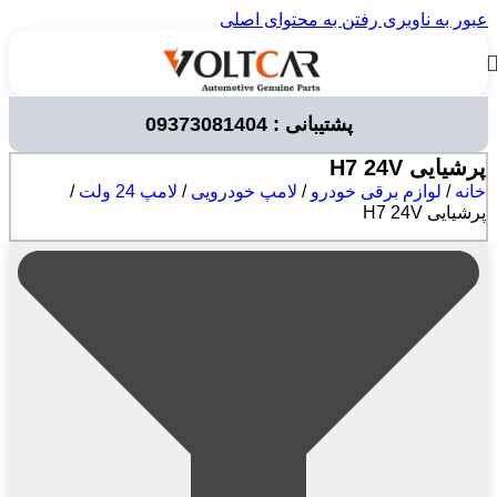
عبور به ناوبری
رفتن به محتوای اصلی
پشتیبانی : 09373081404
پرشیایی H7 24V
خانه
/
لوازم برقی خودرو
/
لامپ خودرویی
/
لامپ 24 ولت
/
پرشیایی H7 24V