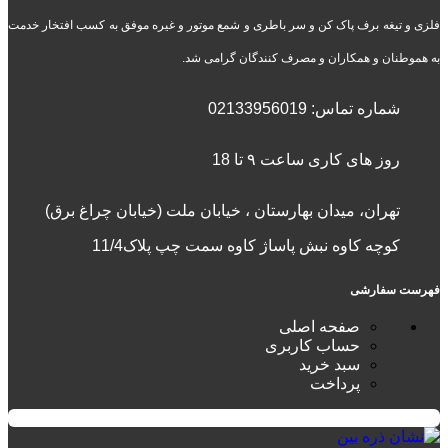
فلزی و تیغه برف پاک کن و سر باطری و شمع موتور و غیره موفق به کسب افتخار خدمت
به هموطنان و همکاران و مصرف کنندگان گرامی شد.
شماره تماس:
02133956019
روز های کاری ساعت ۹ تا 18
تهران، میدان بهارستان ، خیابان ملت (خیابان چراغ برق)
کوچه کاوه نبش پاساژ کاوه سمت چپ پلاک11/4
فهرست سفارشی
صفحه اصلی
حساب کاربری
سبد خرید
پرداخت