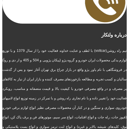
درباره ولتکار
تیم راه روشن(voltcar) با لطف و عنایت خداوند فعالیت خود را از سال 1379 و با توزیع
لوازم یدکی محصولات ایران خودرو و گروه پژو (پیکان پژویی و 504 و 405 و ار دی و روآ)
در فروشگاهی با نام پاور پژو واقع در بازار چراغ برق تهران آغاز نمود و پس از گذشت
سالیان و کسب تجربه و مطالعه بازخوردهای مصرف کننده و بازار ایران از نیاز به کالاهای
پر مصرف و در واقع مصرفی خودرو با کیفیت بالا و قیمت منصفانه و مناسب، رویکرد
فعالیت خود را تغییر داده و با نام تجاری راه روشن و با تمرکز در زمینه توزیع انواع لامپهای
خودروی سواری و سنگین و در کنار آن محصولات مصرفی نظیر انواع لوازم برقی خودرو
(فیوز جات، رله جات و انواع افتامات، انواع سر سیم، موتورهای فن و برف پاک کن، انواع
بوق، کلیدهای شیشه بالابر و غیره) و انواع لنت ترمز سواری و انواع بست پلاستیکی و