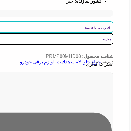
کشور سازنده
:
چین
افزودن به علاقه مندی
مقایسه
شناسه محصول:
PRMP80MHD08
دسته:
چراغ جلو
,
لامپ هدلایت
,
لوازم برقی خودرو
اشتراک گذاری