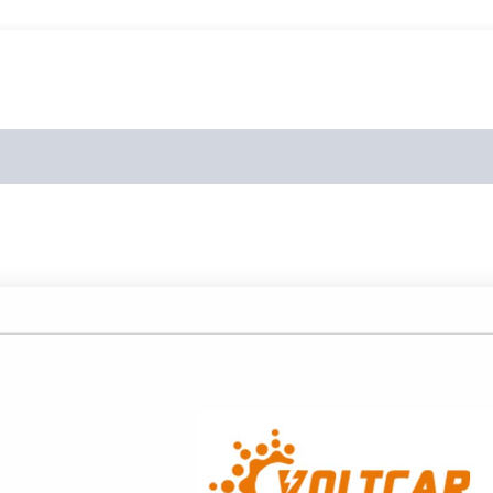
P80 پایه H3