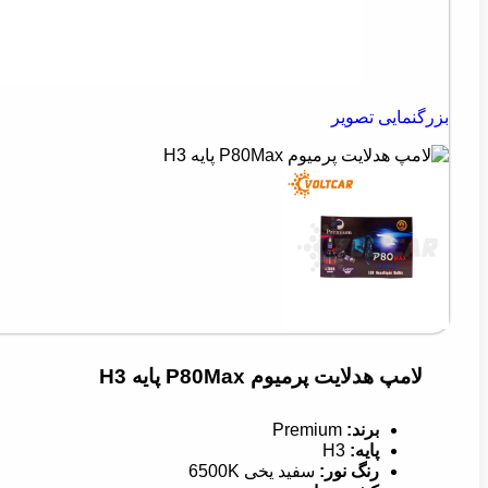
بزرگنمایی تصویر
لامپ هدلایت پرمیوم P80Max پایه H3
برند:
Premium
پایه:
H3
رنگ نور:
سفید یخی 6500K