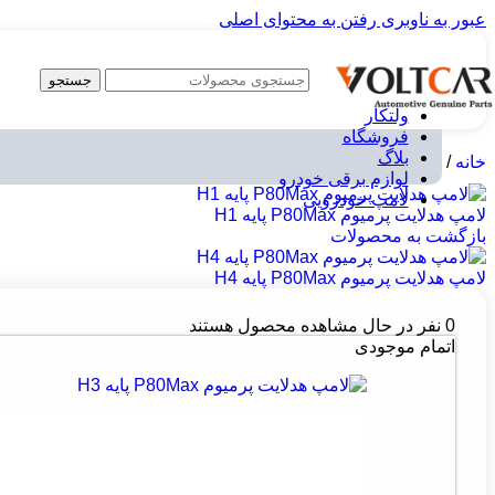
عبور به ناوبری
رفتن به محتوای اصلی
جستجو
ولتکار
فروشگاه
بلاگ
خانه
/
لوازم برقی خودرو
/
لامپ خودرویی
/
چراغ جلو
/
لامپ هدلایت پرمیوم Max
لوازم برقی خودرو
لامپ خودرویی
لامپ هدلایت پرمیوم P80Max پایه H1
بازگشت به محصولات
لامپ هدلایت پرمیوم P80Max پایه H4
0
نفر در حال مشاهده محصول هستند
اتمام موجودی