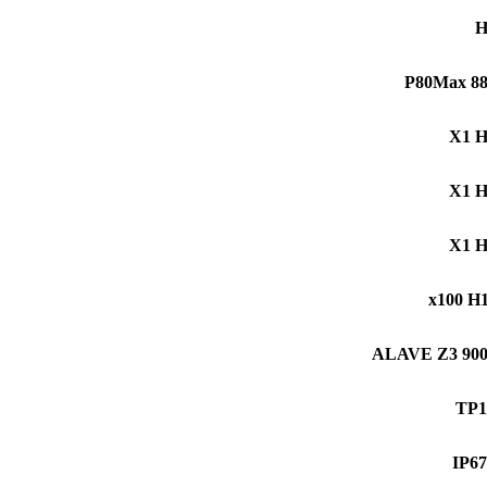
H
P80Max 8
X1 
X1 
X1 
x100 H
ALAVE Z3 90