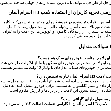
احل از طراحی تا تولید، با بالاترین استانداردهای جهانی ساخته می‌شوند
رسی تجربه کاربران از استفاده لامپ
H3
اسرام آلمان
 اساس نظرات ثبت‌شده در فروشگاه‌های معتبر مانند دیجی‌کالا، کاربرا
 شدت نور بالا، نصب آسان و دوام عالی این محصول رضایت کامل
شته‌اند. بسیاری از رانندگان کامیون و اتوبوس‌ها این لامپ را به‌عنوان
تخاب اول خود معرفی کرده‌اند.
 سوالات متداول
ا این لامپ مناسب خودروهای سبک هم هست؟
خیر، این لامپ مخصوص خودروهای سنگین با ولتاژ 24 ولت طراحی شده
. برای خودروهای سبک، مدل‌های با ولتاژ 12 ولت مناسب‌تر هستند.
ب لامپ
H3 اسرام آلمان نیاز به تخصص دارد؟
نصب این لامپ بسیار ساده است. شما تنها باید پایه H3 را در محل من
ار داده و سیم کابلشو را به سیستم برقی خودرو متصل کنید. به دلیل
تفاده از سیم نسوز، این لامپ در برابر دما و لرزش مقاوم است.
ن محصول دارای گارانتی است؟
لامپ H3 اسرام آلمان با
گارانتی ضمانت اصالت کالا
ارائه می‌شود.