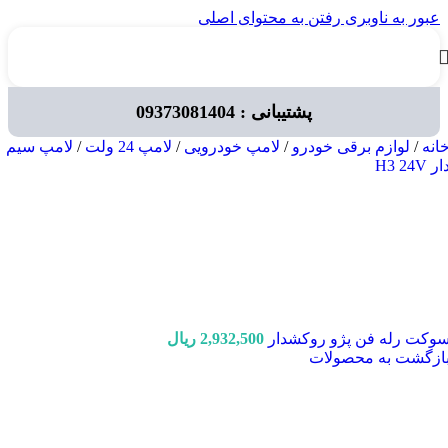
عبور به ناوبری
رفتن به محتوای اصلی
پشتیبانی : 09373081404
انه
/
لوازم برقی خودرو
/
لامپ خودرویی
/
لامپ 24 ولت
/
لامپ سیم
ار H3 24V
وکت رله فن پژو روکشدار
2,932,500
ریال
ازگشت به محصولات