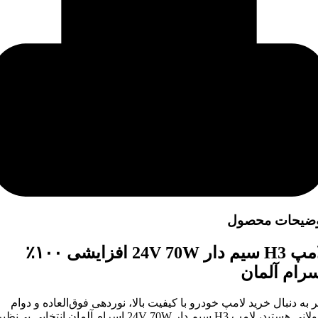
ضیحات محصول
لامپ H3 سیم دار 24V 70W افزایشی ۱۰۰٪
رام آلمان
ر به دنبال خرید لامپ خودرو با کیفیت بالا، نوردهی فوق‌العاده و دوام
طولانی هستید، لامپ H3 سیم دار 24V 70W اسرام آلمان انتخابی بی‌نظی