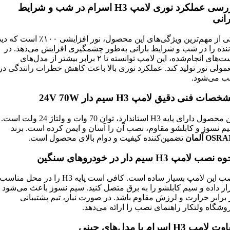
رسی عملکرد نوری لامپ
H3
اسرام در شب و شرایط
رانی
یکی از مهم‌ترین ویژگی‌های این محصول، نور افزایشی ۱۰۰٪ است که 
ننده را در شب و شرایط بارانی به‌طور چشمگیری افزایش می‌دهد. در
تست‌های انجام‌شده، این لامپ توانسته تا ۲ برابر بیشتر از مدل‌های
مولی نور تولید کند. عملکرد نوری بالا باعث کاهش خطرات رانندگی در
 می‌شود.
خصات فنی دقیق لامپ
H3
سیم دار 24
V 70W
این محصول دارای پایه H3 استاندارد، توان 70 وات و ولتاژ 24 ولت است.
م نسوز و کابلشو مقاوم، نصب آن را آسان و ایمن کرده است. برند
OSRA
آلمان
تضمین‌کننده کیفیت و دوام بالای محصول است.
وه نصب لامپ
H3
سیم دار در خودروهای سنگین
نصب این لامپ بسیار ساده است. کافی است پایه H3 را در محل مناسب
ار داده و سیم کابلشو را به برق متصل کنید. سیم نسوز باعث می‌شود
 برابر حرارت و لرزش مقاوم باشد. در صورت نیاز، تیم پشتیبانی
وشگاه ولتکار راهنمای نصب را ارائه می‌دهد.
اوت لامپ
H3
اسرام با مدل‌های چینی