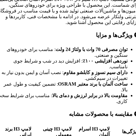
برای شماست. این محصول با طراحی ویژه برای خودروهای سنگی
کامیون‌ها و ماشین‌آلات صنعتی تولید شده و با قیمت مناسب در فروشگ
اینترنتی ولتکار عرضه می‌شود. در ادامه با مشخصات فنی، کاربردها
مزایای رقابتی این محصول آشنا شوی
ویژگی‌ها و مزایا

: مناسب برای خودروهای
توان مصرفی 70 وات با ولتاژ 24 ولت
سنگین و صنعتی.
: افزایش دید در شب و شرایط جوی
۱۰۰٪
نوردهی افزایشی
نامناسب.
: نصب آسان و ایمن بدون نیاز به
دارای سیم نسوز و کابلشو مقاوم
تغییرات در سیم‌کشی.
: تضمین کیفیت و طول عمر
OSRAM
ساخت آلمان با برند معتبر
بالا.
 مناسب برای شرایط سخت
مقاومت بالا در برابر لرزش و دمای بالا
کاری.
مقایسه با محصولات مشابه

برند
H3
لامپ
چینی
H3
لامپ
اسرام
H3
لامپ
ویژگی‌
ایرانی
معمولی
آلمان