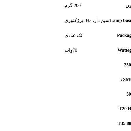
زن
200 گرم
Lamp bas
سیم دار، H3، پرژکتوری
Packa
تک عددی
Watte
70وات
SMD
T20 
T35 8