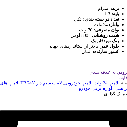
برند
:
اسرام
پایه
:
H3
تعداد در بسته بندی
:
تکی
ولتاژ
:
24 ولت
توان مصرفی
:
70 وات
شدت روشنایی
:
800 لومن
رنگ نور
:
فابریک
طول عمر
:
بالاتر از استانداردهای جهانی
کشور سازنده
:
آلمان
زودن به علاقه مندی
ایسه
ته:
لامپ 24 ولت
,
لامپ خودرویی
,
لامپ سیم دار H3 24V
,
لامپ های
زایشی
,
لوازم برقی خودرو
تراک گذاری