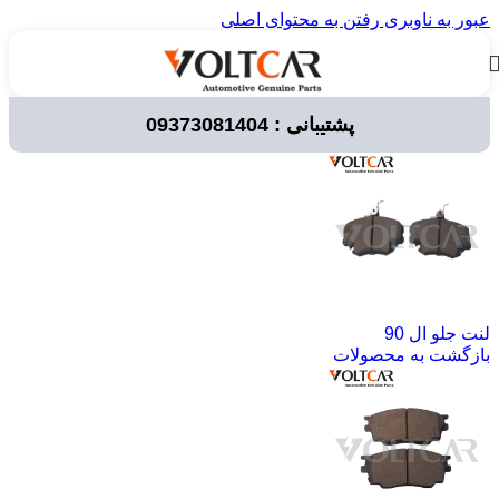
عبور به ناوبری
رفتن به محتوای اصلی
پشتیبانی : 09373081404
خانه
/
قطعات خودرو
/
لوازم مصرفی خودرو
/
لنت ترمز
لنت جلو ال 90
بازگشت به محصولات