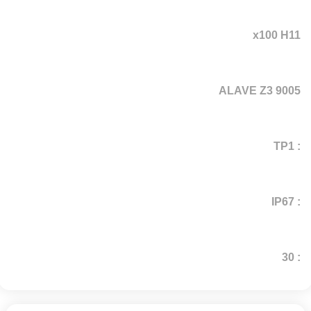
x100 H11
ALAVE Z3 9005
: TP1
: IP67
: 30