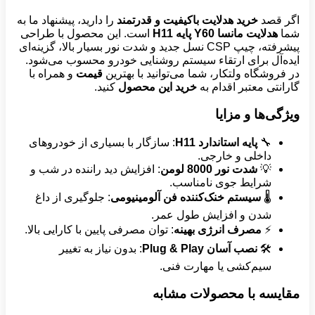
اگر قصد
خرید هدلایت باکیفیت و قدرتمند
را دارید، پیشنهاد ما به
شما
هدلایت مانسا
Y60
پایه
H11
است. این محصول با طراحی
پیشرفته، چیپ CSP نسل جدید و شدت نور بسیار بالا، گزینه‌ای
ایده‌آل برای ارتقاء سیستم روشنایی خودرو محسوب می‌شود.
در فروشگاه ولتکار، شما می‌توانید با بهترین
قیمت
و همراه با
گارانتی معتبر اقدام به
خرید این محصول
کنید.
ویژگی‌ها و مزایا
🔧
پایه استاندارد
H11
: سازگار با بسیاری از خودروهای
داخلی و خارجی.
💡
شدت نور 8000 لومن
: افزایش دید راننده در شب و
شرایط جوی نامناسب.
🌡️
سیستم خنک‌کننده فن آلومینیومی
: جلوگیری از داغ
شدن و افزایش طول عمر.
⚡
مصرف انرژی بهینه
: توان مصرفی پایین با کارایی بالا.
🛠️
نصب آسان
Plug & Play
: بدون نیاز به تغییر
سیم‌کشی یا مهارت فنی.
مقایسه با محصولات مشابه