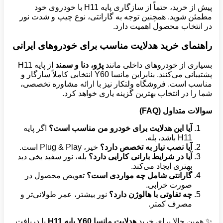
پیش از خرید، حتماً از سازگاری پایه H11 با خودروی خود
مطمئن شوید. همچنین توجه به گارانتی، نوع چیپ و شدت نور
در انتخاب محصول اهمیت دارد.
راهنمای خرید هدلایت مناسب برای خودروهای ایرانی
بسیاری از خودروهای داخلی مانند
پژو، دنا و سمند
از پایه H11
پشتیبانی می‌کنند. بنابراین مانسا Y60 انتخابی کاملاً سازگار و
مناسب است. فروشگاه ولتکار نیز با ارائه مشاوره تخصصی،
شما را در انتخاب بهترین گزینه یاری خواهد کرد.
سوالات متداول
(FAQ)
آیا این هدلایت برای خودرو من مناسب است؟
اگر پایه
H11 باشد، بله.
آیا نصب نیاز به تخصص دارد؟
خیر، Plug & Play است.
آیا در شرایط بارانی کارایی دارد؟
بله، نور سفید یخی دید
بهتری ایجاد می‌کند.
گارانتی شامل چه مواردی است؟
تعویض محصول در
صورت خرابی.
چه تفاوتی با هالوژن دارد؟
نور بیشتر، عمر طولانی‌تر و
مصرف کمتر.
✨ همین حالا برای خرید
هدلایت مانسا
Y60
پایه
H11
یا دریافت