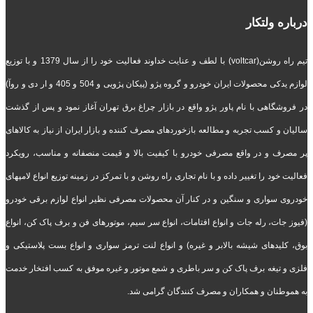
درباره ولتکار
تیم راه روشن(voltcar) با لطف و عنایت خداوند فعالیت خود را از سال 1379 و با توزیع
لوازم یدکی محصولات ایران خودرو و گروه پژو (پیکان پژویی و 504 و 405 و ار دی و روآ)
در فروشگاهی با نام پاور پژو واقع در بازار چراغ برق تهران آغاز نمود و پس از گذشت
سالیان و کسب تجربه و مطالعه بازخوردهای مصرف کننده و بازار ایران از نیاز به کالاهای
پر مصرف و در واقع مصرفی خودرو با کیفیت بالا و قیمت منصفانه و مناسب، رویکرد
فعالیت خود را تغییر داده و با نام تجاری راه روشن و با تمرکز در زمینه توزیع انواع لامپهای
خودروی سواری و سنگین و در کنار آن محصولات مصرفی نظیر انواع لوازم برقی خودرو
(فیوز جات، رله جات و انواع افتامات، انواع سر سیم، موتورهای فن و برف پاک کن، انواع
بوق، کلیدهای شیشه بالابر و غیره) و انواع لنت ترمز سواری و انواع بست پلاستیکی و
فلزی و تیغه برف پاک کن و سر باطری و شمع موتور و غیره موفق به کسب افتخار خدمت
به هموطنان و همکاران و مصرف کنندگان گرامی شد.