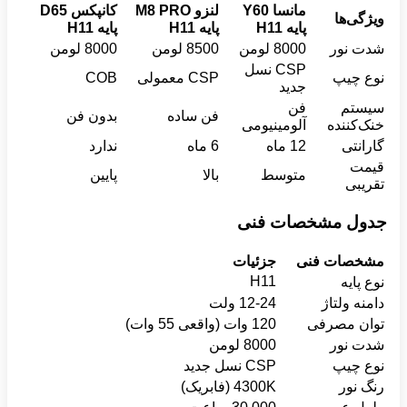
مانسا
Y60
لنزو
M8 PRO
کانپکس
D65
ویژگی‌ها
پایه
H11
پایه
H11
پایه
H11
شدت نور
8000 لومن
8500 لومن
8000 لومن
CSP نسل
نوع چیپ
CSP معمولی
COB
جدید
سیستم
فن
فن ساده
بدون فن
خنک‌کننده
آلومینیومی
گارانتی
12 ماه
6 ماه
ندارد
قیمت
متوسط
بالا
پایین
تقریبی
جدول مشخصات فنی
مشخصات فنی
جزئیات
H11
نوع پایه
دامنه ولتاژ
12-24 ولت
توان مصرفی
120 وات (واقعی 55 وات)
شدت نور
8000 لومن
نوع چیپ
CSP نسل جدید
رنگ نور
4300K (فابریک)