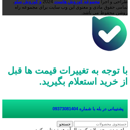
طراحی و اجرا
مجموعه کوروش هاست
2024
و کوروش سئو
.
تمامی حقوق مادی و معنوی این وب سایت برای مجموعه راه
روشن محفوظ می باشد.
با توجه به تغییرات قیمت ها قبل
از خرید استعلام بگیرید.
پشتیبانی در بله با شماره
09373081404
جستجو
برای دیدن محصولات که دنبال آن هستید تایپ کنید.