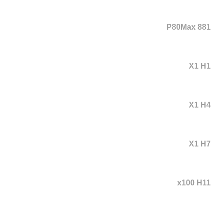
P80Max 881
X1 H1
X1 H4
X1 H7
x100 H11