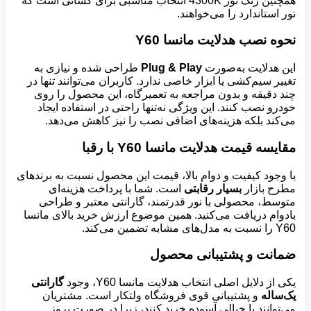
همچنین رنگ نور 4300K انتخاب مناسبی برای کسانی است که
نور استاندارد را می‌خواهند.
نحوه نصب هدلایت مانسا
Y60
این هدلایت به‌صورت
Plug & Play
طراحی شده و نیازی به
تغییر سیم‌کشی یا ابزار خاصی ندارد. کاربران می‌توانند تنها در
چند دقیقه و بدون مراجعه به تعمیرگاه، این محصول را روی
خودرو نصب کنند. این ویژگی نه‌تنها راحتی در استفاده ایجاد
می‌کند بلکه هزینه‌های اضافی نصب را نیز کاهش می‌دهد.
مقایسه قیمت هدلایت مانسا
Y60
با رقبا
با وجود کیفیت و دوام بالا، قیمت این محصول نسبت به برندهای
مطرح بازار
بسیار رقابتی
است. شما با پرداخت هزینه‌ای
متوسط، محصولی با نور قدرتمند، گارانتی معتبر و طراحی
بادوام دریافت می‌کنید. همین موضوع ارزش خرید بالای مانسا
Y60 را نسبت به مدل‌های مشابه تضمین می‌کند.
ضمانت و پشتیبانی محصول
یکی از دلایل اصلی انتخاب هدلایت مانسا Y60، وجود
گارانتی
یک‌ساله
و پشتیبانی قوی فروشگاه ولتکار است. مشتریان
می‌توانند با خیالی آسوده خرید کنند، زیرا در صورت بروز