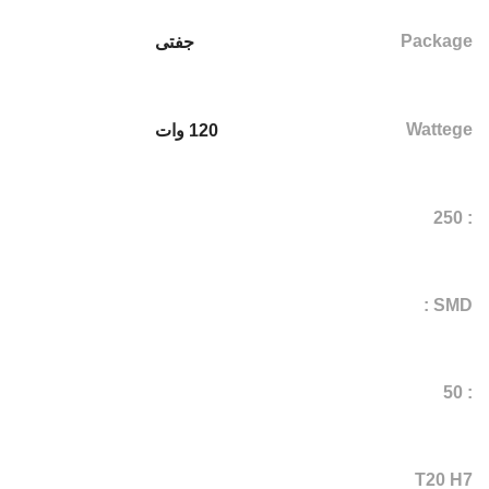
Package
جفتی
Wattege
120 وات
: 250
SMD :
: 50
T20 H7