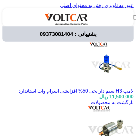
عبور به ناوبری
رفتن به محتوای اصلی
پشتیبانی : 09373081404
خانه
/
لوازم برقی خودرو
/
لامپ خودرویی
/
لامپ هدلایت
لامپ H3 سیم دار یخی 50% افزایشی اسرام وات استاندارد
11,500,000
ریال
بازگشت به محصولات