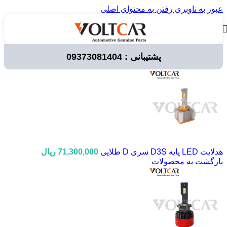
عبور به ناوبری
رفتن به محتوای اصلی
پشتیبانی : 09373081404
خانه
/
لوازم برقی خودرو
/
لامپ خودرویی
/
چراغ جلو
هدلایت LED پایه D3S سری D طلایی
71,300,000
ریال
بازگشت به محصولات