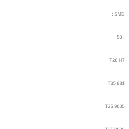
SMD :
: 50
T20 H7
T35 881
T35 9005