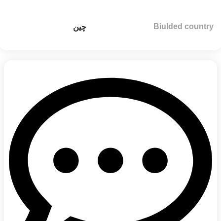
Biulded country
چین