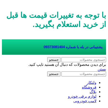
با توجه به تغییرات قیمت ها قبل
از خرید استعلام بگیرید.
پشتیبانی در بله با شماره
09373081404
جستجو
برای دیدن محصولات که دنبال آن هستید تایپ کنید.
بستن
جستجو
ولتکار
فروشگاه
بلاگ
لوازم برقی خودرو
لامپ خودرویی