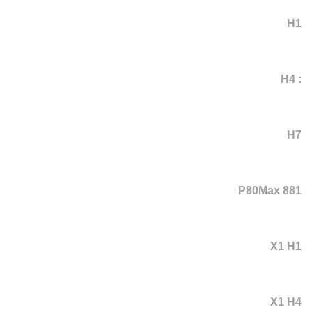
H1
: H4
H7
P80Max 881
X1 H1
X1 H4