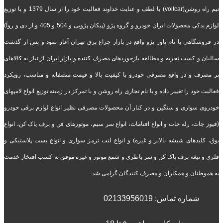
تیم راه روشن(voltcar) با لطف و عنایت خداوند فعالیت خود را از سال 1379 و با توزیع
لوازم یدکی محصولات ایران خودرو و گروه پژو (پیکان پژویی و 504 و 405 و ار دی و روآ)
در فروشگاهی با نام پاور پژو واقع در بازار چراغ برق تهران آغاز نمود و پس از گذشت
سالیان و کسب تجربه و مطالعه بازخوردهای مصرف کننده و بازار ایران از نیاز به کالاهای
پر مصرف و در واقع مصرفی خودرو با کیفیت بالا و قیمت منصفانه و مناسب، رویکرد
فعالیت خود را تغییر داده و با نام تجاری راه روشن و با تمرکز در زمینه توزیع انواع لامپهای
خودروی سواری و سنگین و در کنار آن محصولات مصرفی نظیر انواع لوازم برقی خودرو
(فیوز جات، رله جات و انواع افتامات، انواع سر سیم، موتورهای فن و برف پاک کن، انواع
بوق، کلیدهای شیشه بالابر و غیره) و انواع لنت ترمز سواری و انواع بست پلاستیکی و
فلزی و تیغه برف پاک کن و سر باطری و شمع موتور و غیره موفق به کسب افتخار خدمت
به هموطنان و همکاران و مصرف کنندگان گرامی شد.
شماره تماس:
02133956019