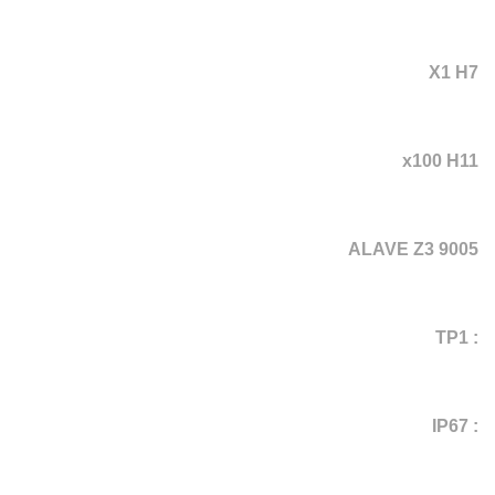
X1 H7
x100 H11
ALAVE Z3 9005
: TP1
: IP67