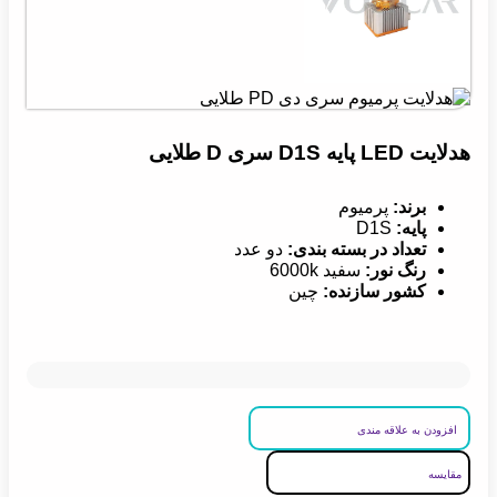
هدلایت LED پایه D1S سری D طلایی
برند:
پرمیوم
پایه:
D1S
تعداد در بسته بندی:
دو عدد
رنگ نور:
سفید 6000k
کشور سازنده
:
چین
افزودن به علاقه مندی
مقایسه