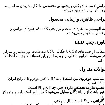
ی ۲ ساله شرکتی و
پشتیبانی تخصصی
ولتکار، خریدی مطمئن و
ون نگرانی را تضمین می‌کند.
احی ظاهری و زیبایی محصول
بدنه آلومینیومی نقره‌ای مات و نور یخی ۶۰۰۰K، جلوه‌ای لوکس و
فه‌ای به خودرو می‌بخشد.
اوری چیپ
LED
استفاده از چیپ‌های COB با چگالی بالا باعث شدت نور بیشتر و تمرکز
تر می‌شود. درایور داخلی از چیپ‌ها در برابر نوسانات برق محافظت
‌کند.
الات متداول
 مناسب خودروی من است؟
پایه H7 با اکثر خودروهای رایج ایران
زگار است.
 نصب نیاز به تخصص دارد؟
خیر، Plug & Play است.
 نور باعث آزار رانندگان مقابل می‌شود؟
خیر، نور استاندارد و متمرکز
رد.
 گارانتی دارد؟
بله، ۲ سال شرکتی.