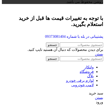
روشن محفوظ می باشد.
با توجه به تغییرات قیمت ها قبل از خرید
استعلام بگیرید.
پشتیبانی در بله با شماره
09373081404
جستجو
برای دیدن محصولات که دنبال آن هستید تایپ کنید.
بستن
جستجو
ولتکار
فروشگاه
بلاگ
لوازم برقی خودرو
لامپ خودرویی
سبد خرید
بستن
ورود