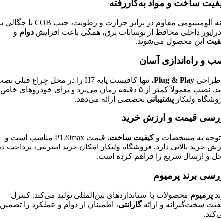
فیت ساخت و مواد به‌کاررفته
بدنه آلومینیومی مقاوم در برابر حرارت و رطوبت، چیپ COB با چ
درایور داخلی محافظ از نوسانات برق، همگی باعث افزایش
دوام
و
فیت
این محصول می‌شوند.
ب و راه‌اندازی آسان
 طراحی
Plug & Play
، تنها کافیست پایه H7 را در محل چراغ قبلی ن
کنید. نصب معمولاً کمتر از ۵ دقیقه زمان می‌برد و برای خودروهای خاص،
وشگاه ولتکار
پشتیبانی
تخصصی ارائه می‌دهد.
رسی قیمت و ارزش خرید
 توجه به مشخصات و
کیفیت ساخت
، قیمت P120max مناسب است و
زش خرید بالایی دارد. فروشگاه ولتکار امکان خرید اینترنتی، پرداخت در
ل و ارسال سریع را فراهم کرده است.
رسی برند پرمیوم
ند
پرمیوم
محصولات با استانداردهای بین‌المللی تولید می‌کند. کنترل
فیت سخت‌گیرانه و ارائه
گارانتی
، اطمینان از دوام و عملکرد را تضمین
‌کند.