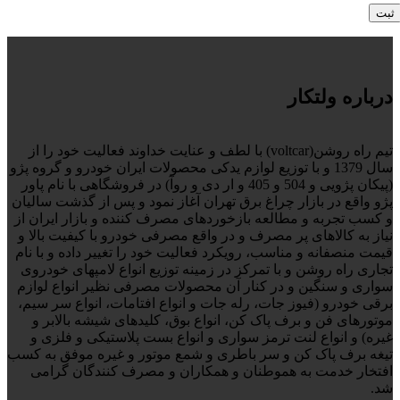
درباره ولتکار
تیم راه روشن(voltcar) با لطف و عنایت خداوند فعالیت خود را از
سال 1379 و با توزیع لوازم یدکی محصولات ایران خودرو و گروه پژو
(پیکان پژویی و 504 و 405 و ار دی و روآ) در فروشگاهی با نام پاور
پژو واقع در بازار چراغ برق تهران آغاز نمود و پس از گذشت سالیان
و کسب تجربه و مطالعه بازخوردهای مصرف کننده و بازار ایران از
نیاز به کالاهای پر مصرف و در واقع مصرفی خودرو با کیفیت بالا و
قیمت منصفانه و مناسب، رویکرد فعالیت خود را تغییر داده و با نام
تجاری راه روشن و با تمرکز در زمینه توزیع انواع لامپهای خودروی
سواری و سنگین و در کنار آن محصولات مصرفی نظیر انواع لوازم
برقی خودرو (فیوز جات، رله جات و انواع افتامات، انواع سر سیم،
موتورهای فن و برف پاک کن، انواع بوق، کلیدهای شیشه بالابر و
غیره) و انواع لنت ترمز سواری و انواع بست پلاستیکی و فلزی و
تیغه برف پاک کن و سر باطری و شمع موتور و غیره موفق به کسب
افتخار خدمت به هموطنان و همکاران و مصرف کنندگان گرامی
شد.