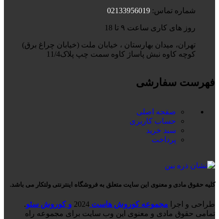
شماره تماس:
02133956019
روز های کاری ساعت ۹ تا 18
تهران، میدان بهارستان ، خیابان ملت (خیابان چراغ برق)
کوچه کاوه نبش پاساژ کاوه سمت چپ پلاک11/4
فهرست سفارشی
صفحه اصلی
حساب کاربری
سبد خرید
پرداخت
کلیه حقوق مادی و معنوی این سایت متعلق به فروشگاه اینترنتی ولتکار می باشد.
طراحی و اجرا
مجموعه کوروش هاست
2024
و کوروش سئو
.
تمامی حقوق مادی و معنوی این وب سایت برای مجموعه راه