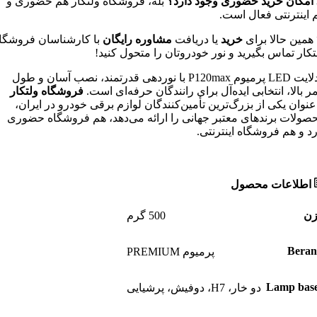
 امکان خرید حضوری وجود دارد؟
بله، فروشگاه ولتکار هم حضوری و
 اینترنتی فعال است.
همین حالا برای
خرید
یا دریافت
مشاوره رایگان
با کارشناسان فروشگا
تکار تماس بگیرید و نور خودروتان را متحول کنید!
هدلایت LED پرمیوم P120max با نوردهی قدرتمند، نصب آسان و طول
ر بالا، انتخابی ایده‌آل برای رانندگان حرفه‌ای است.
فروشگاه ولتکار
‌عنوان یکی از بزرگ‌ترین تأمین‌کنندگان لوازم برقی خودرو در ایران،
صولات برندهای معتبر جهانی را ارائه می‌دهد، هم فروشگاه حضوری
رد و هم فروشگاه اینترنتی.
اطلاعات محصول
زن
500 گرم
Bera
پرمیوم PREMIUM
Lamp bas
دو خار، H7، دوفیش، پرشیایی