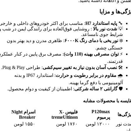
مئن و آگاهانه داشته باشید.
ژگی‌ها و مزایا
🔧
پایه استاندارد H7
: مناسب برای اکثر خودروهای داخلی و خارجی
💡
شدت نور بالا
: روشنایی فوق‌العاده برای رانندگی ایمن در شب و
شرایط جوی نامساعد.
❄️
نور یخی با دمای رنگ
K
۶۰۰۰
: ظاهری مدرن و دید بهتر بدون
خستگی چشم.
⚡
توان مصرفی بهینه (
110
وات)
: مصرف برق پایین در کنار عملکرد
قدرتمند.
🛠️
نصب آسان بدون نیاز به تغییر سیم‌کشی
: طراحی Plug & Play.
🌧️
مقاوم در برابر رطوبت و حرارت
: استاندارد IP67 و بدنه
آلومینیومی با دفع گرما بهینه.
🛡️
گارانتی
۲
ساله شرکتی
: اطمینان از کیفیت و دوام محصول.
ایسه با محصولات مشابه
P120max
فلیپس
X-
اسرام
Night
ژگی‌ها
پرمیوم
tremeUltinon
Breaker
ت نور
۱۲۰۰۰ لومن
۱۷۶۰ لومن
۱۵۵۰ لومن
ان