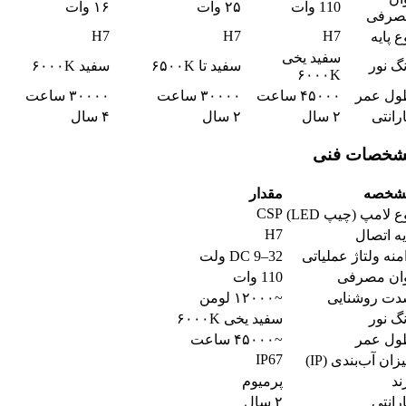
110 وات
۲۵ وات
۱۶ وات
صرفی
H7
H7
H7
ع پایه
سفید یخی
گ نور
سفید تا ۶۵۰۰K
سفید ۶۰۰۰K
۶۰۰۰K
ول عمر
۴۵۰۰۰ ساعت
۳۰۰۰۰ ساعت
۳۰۰۰۰ ساعت
رانتی
۲ سال
۲ سال
۴ سال
خصات فنی
شخصه
مقدار
CSP
ع لامپ (چیپ LED)
H7
یه اتصال
منه ولتاژ عملیاتی
DC 9–32 ولت
ان مصرفی
110 وات
ت روشنایی
~۱۲۰۰۰ لومن
گ نور
سفید یخی ۶۰۰۰K
ول عمر
~۴۵۰۰۰ ساعت
IP67
زان آب‌بندی (IP)
ند
پرمیوم
رانتی
۲ سال