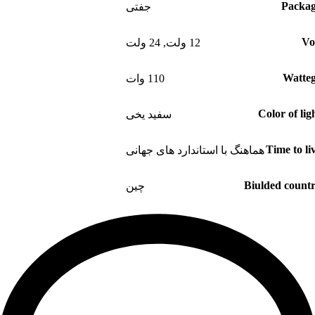
Packa
جفتی
Vo
12 ولت
,
24 ولت
Watte
110 وات
Color of lig
سفید یخی
Time to li
هماهنگ با استاندارد های جهانی
Biulded count
چین