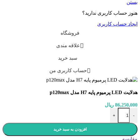
بستن
هنوز حساب کاربری ندارید؟
ایجاد حساب کاربری
فروشگاه
علاقه مندی
سبد خرید
حساب کاربری من
هدلایت LED پرمیوم پایه H7 مدل p120max
86,250,000
ریال
هدلایت LED پرمیوم پایه H7 مدل p120max عدد
+
-
افزودن به سبد خرید
مقایسه