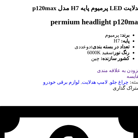
LED پرمیوم پایه H7 مدل p120max
permium headlight p120m
برند:
پرمیوم
پایه:
H7
تعداد در بسته بندی:
دوعددی
رنگ نور:
سفید 6000K
کشور سازنده
:
چین
زودن به علاقه مندی
ایسه
ته:
چراغ جلو
,
لامپ هدلایت
,
لوازم برقی خودرو
تراک گذاری