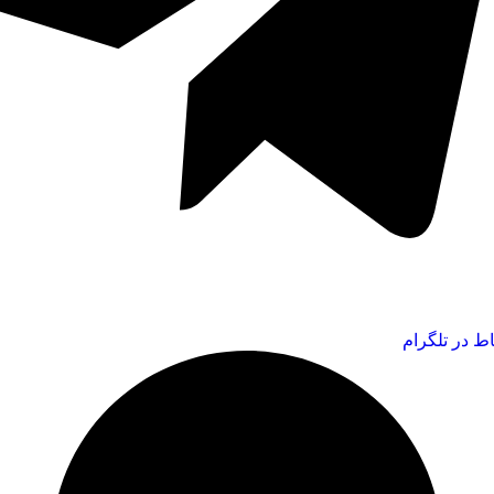
اط در تلگرام