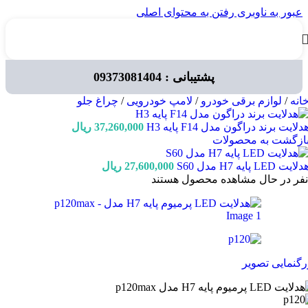
عبور به ناوبری
رفتن به محتوای اصلی
پشتیبانی : 09373081404
انه
/
لوازم برقی خودرو
/
لامپ خودرویی
/
چراغ جلو
دلایت برند دراگون مدل F14 پایه H3
37,260,000
ریال
ازگشت به محصولات
لایت LED پایه H7 مدل S60
27,600,000
ریال
نفر در حال مشاهده محصول هستند
رگنمایی تصویر