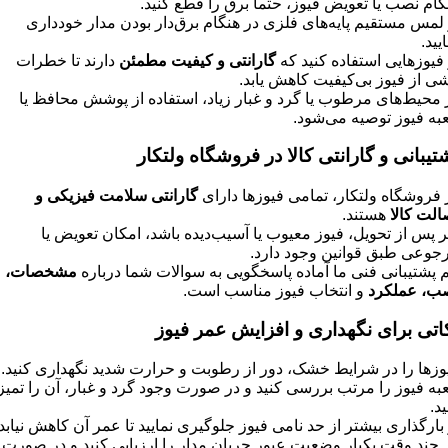
گام نصب یا تعویض فیوز، حتما برق را قطع کنید.
 لمس مستقیم پایه‌های فلزی در هنگام برق‌دار بودن مدار خودداری
یید.
 فیوزهایی استفاده کنید که
گارانتی و کیفیت مطمئن
دارند تا خطرات
شی از فیوز بی‌کیفیت کاهش یابد.
 محیط‌های مرطوب یا گرد و غبار زیاد، استفاده از پوشش محافظ یا
به فیوز توصیه می‌شود.
تیبانی و گارانتی کالا در فروشگاه ولتکار
 فروشگاه ولتکار، تمامی فیوزها دارای
گارانتی سلامت فیزیکی و
الت کالا
هستند.
ر پس از تحویل، فیوز معیوب یا آسیب‌دیده باشد، امکان تعویض یا
جوعی طبق قوانین وجود دارد.
م پشتیبانی فنی ما آماده پاسخگویی به سوالات شما درباره
مشخصات،
ب، عملکرد
و انتخاب فیوز مناسب است.
اتی برای نگهداری و افزایش عمر فیوز
وزها را در شرایط خشک، دور از رطوبت و حرارت شدید نگهداری کنید.
به فیوز را مرتب بررسی کنید و در صورت وجود گرد و غبار، آن را تمیز
ید.
 بارگذاری بیشتر از حد نامی فیوز جلوگیری نمایید تا عمر آن کاهش نیابد.
 چند وقت یکبار وضعیت عبور جریان مدار را ارزیابی کنید و در صورت