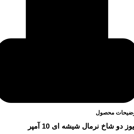
ضیحات محصول
وز دو شاخ نرمال شیشه ای 10 آمپر