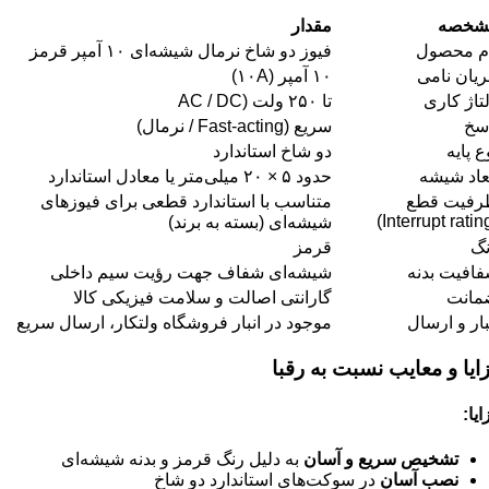
شخصه
مقدار
م محصول
فیوز دو شاخ نرمال شیشه‌ای ۱۰ آمپر قرمز
یان نامی
۱۰ آمپر (۱۰A)
تاژ کاری
تا ۲۵۰ ولت (AC / DC
سخ
سریع (Fast-acting / نرمال)
ع پایه
دو شاخ استاندارد
عاد شیشه
حدود ۵ × ۲۰ میلی‌متر یا معادل استاندارد
رفیت قطع
متناسب با استاندارد قطعی برای فیوزهای
شیشه‌ای (بسته به برند)
گ
قرمز
افیت بدنه
شیشه‌ای شفاف جهت رؤیت سیم داخلی
مانت
گارانتی اصالت و سلامت فیزیکی کالا
بار و ارسال
موجود در انبار فروشگاه ولتکار، ارسال سریع
ایا و معایب نسبت به رقبا
ایا
:
تشخیص سریع و آسان
به دلیل رنگ قرمز و بدنه شیشه‌ای
نصب آسان
در سوکت‌های استاندارد دو شاخ