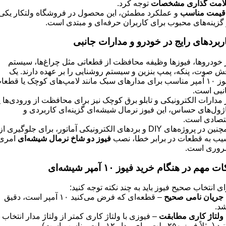
امت گذاری مشخصات
توجه کرد.
قیمت مناسب
و عملکرد مطمئن، این محصول در فروشگاه ولتکار یکی
 گزینه‌های محبوب برای کاربران حرفه‌ای و مبتدی است.
ربردهای رایج در خودرو و مدارات جانبی
 خودروها، فیوزها وظیفه محافظت از قطعاتی مثل چراغ‌ها، سیستم
ش صوت، پنکه،‌ پمپ بنزین و سیستم روشنایی را بر عهده دارند. یک
فیوز ۱۰ آمپر مناسب برای مدارهای سبک مانند لامپ‌های کوچک یا قطعا
نبی است.
 مدارات الکترونیکی و تابلو برق کوچک نیز برای محافظت از ورودی‌ها ی
ژول‌های حساس، این فیوز نرمال شیشه‌ای گزینه‌ای کاربردی و
تصادی است.
همچنین در پروژه‌های DIY و بردهای الکترونیکی آماتور، برای جلوگیری از
یب به قطعات در برابر خطا، نصب
فیوز دو شاخ نرمال شیشه‌ای
امری
وری است.
ات مهم در هنگام خرید فیوز
۱۰
آمپر شیشه‌ای
ای انتخاب صحیح فیوز باید به چند نکته توجه کنید:
جریان نامی صحیح
– قطعه‌ای که فرض می‌کنید ۱۰ آمپر است، دقیق
شد.
ولتاژ کاری مطابقت
– فیوزی با ولتاژ کاری کمتر از ولتاژ مدار انتخاب
مثلاً فیوز ۲۵۰ ولت برای مدار ۱۲ ولت مناسب است).