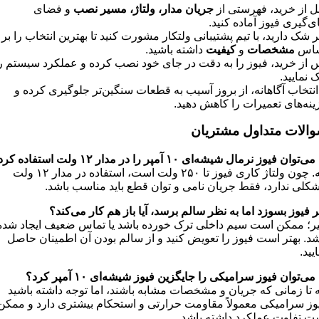
ل از خرید، فهرستی از
جریان مدار، ولتاژ، مسیر نصب
و فضای
ی‌گیری فیوز آماده کنید.
ر شک دارید، با تیم پشتیبانی ولتکار مشورت کنید تا بهترین انتخاب را بر
اس
مشخصات
و
کیفیت
داشته باشید.
 از خرید، فیوز را به دقت در جای خود نصب کرده و عملکرد سیستم ر
 نمایید.
 انتخاب آگاهانه، از بروز آسیب به قطعات سنگین‌تر جلوگیری کرده و
ینه‌های تعمیرات را کاهش دهید.
الات متداول مشتریان
ا می‌توان فیوز نرمال شیشه‌ای
۱۰
آمپر را در مدار
۱۲
ولت استفاده کرد
بله. چون ولتاژ کاری فیوز تا ۲۵۰ ولت است، استفاده در مدار ۱۲ ولت
کلی ندارد، فقط جریان نامی و توان قطع باید مناسب باشد.
ر فیوز بسوزد اما به نظر سالم برسد، آیا باز هم کار می‌کند؟
ر؛ ممکن است سیم داخلی ترک خورده باشد یا تماس ضعیف ایجاد شده
شد. بهتر است فیوز را تعویض کنید و از سالم بودن آن اطمینان حاصل
یید.
ا می‌توان فیوز سرامیکی را جایگزین فیوز شیشه‌ای
۱۰
آمپر کرد؟
ه تا زمانی که جریان و مشخصات مشابه باشند، اما توجه داشته باشید
وز سرامیکی معمولاً مقاومت حرارتی و استحکام بیشتری دارد و ممکن
ت تفاوت عملکرد داشته باشد.