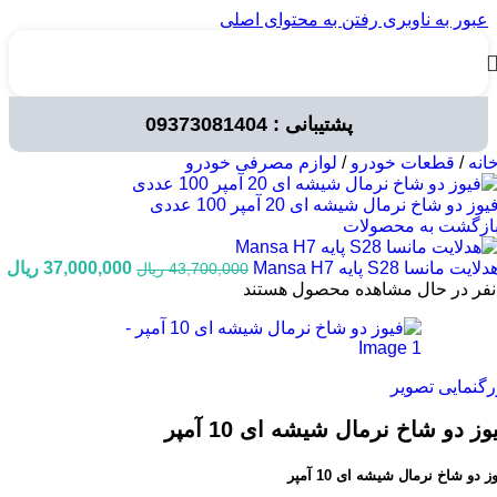
عبور به ناوبری
رفتن به محتوای اصلی
پشتیبانی : 09373081404
انه
/
قطعات خودرو
/
لوازم مصرفی خودرو
یوز دو شاخ نرمال شیشه ای 20 آمپر 100 عددی
ازگشت به محصولات
قیمت
ق
دلایت مانسا S28 پایه Mansa H7
37,000,000
ریال
43,700,000
ریال
اصلی:
ف
نفر در حال مشاهده محصول هستند
43,700,000 ریال
00
بود.
رگنمایی تصویر
وز دو شاخ نرمال شیشه ای 10 آمپر
ز دو شاخ نرمال شیشه ای 10 آمپر