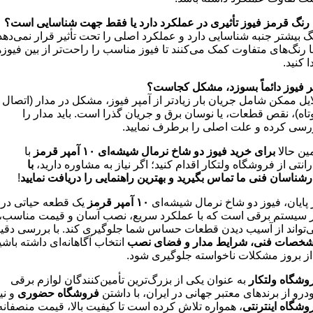
ا رنگ قرمز فیوز تأثیری در عملکرد دارد یا فقط جهت شناسایی است؟
گ بیشتر جنبه شناسایی دارد و عملکرد اصلی را تحت تأثیر قرار نمی‌دهد
ا رنگ‌های متفاوت کمک می‌کنند تا فیوز مناسب را راحت‌تر از بین فیوزه
ا کنید.
ر فیوز دائماً بسوزد، مشکل کجاست؟
ایل ممکن شامل جریان بار زیادتر از آمپر فیوز، مشکل در مدار (اتصال
تاه)، نقص قطعات، یا نوسان برق و جریان گذرا است. باید مدار را
رسی کرده و علت اصلی را برطرف نمایید.
ین حالا
برای خرید فیوز دو شاخ نرمال شیشه‌ای
۱۰
آمپر قرمز
با
رانتی از فروشگاه ولتکار اقدام کنید؛ اگر نیاز به مشاوره دارید،
با
رشناسان فنی ما تماس بگیرید و بهترین راهنمایی را دریافت نمایید
!
 پایان، فیوز دو شاخ نرمال شیشه‌ای
۱۰
آمپر قرمز
یک قطعه حیاتی در
 سیستم برقی است که با عملکرد سریع، نصب آسان و قیمت مناسب،
‌تواند از آسیب دیدن قطعات حساس شما جلوگیری کند. با بررسی دقی
خصات فنی، شرایط مدار و فضای نصب
انتخاب آگاهانه‌ای داشته باشی
 از بروز مشکلات ناخواسته جلوگیری شود.
وشگاه ولتکار
به عنوان یکی از بزرگ‌ترین تأمین‌کنندگان لوازم برقی
درو از برندهای معتبر جهانی در ایران، با داشتن
فروشگاه حضوری
و نی
وشگاه اینترنتی
، همواره تلاش کرده است تا کیفیت بالا، قیمت منصفانه