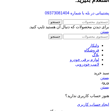
استعلام بگیرید.
پشتیبانی در بله با شماره
09373081404
جستجو
برای دیدن محصولات که دنبال آن هستید تایپ کنید.
بستن
جستجو
ولتکار
فروشگاه
بلاگ
لوازم برقی خودرو
لامپ خودرویی
سبد خرید
بستن
ورود
بستن
هنوز حساب کاربری ندارید؟
ایجاد حساب کاربری