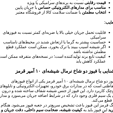
قیمت رقابتی
نسبت به برندهای سرامیکی یا ویژه
مناسب برای مدارهای الکترونیکی حساس
با جریان پایین
انتخاب مطمئن
با ضمانت سلامت کالا از فروشگاه معتبر
ایب
:
قابلیت تحمل جریان خیلی بالا یا ضربه‌ای کمتر نسبت به فیوزهای
سرامیکی
حساسیت بیشتر به گرما یا ارتعاش شدید در محیط‌های نامناسب
اگر شیشه آسیب ببیند یا ترک بخورد، ممکن است عملکرد قطع
مطمئن نداشته باشد
کیفیت تابع برند تولیدکننده است؛ در نسخه‌های متفرقه ممکن است
عملکرد کاهش یابد
نایی با فیوز دو شاخ نرمال شیشه‌ای
۱۰
آمپر قرمز
فیوز دو شاخ نرمال شیشه‌ای ۱۰ آمپر قرمز یکی از انواع فیوزهای
اظتی است که در مدارات برق خودرو، تجهیزات الکترونیکی و تابلوهای
چک کاربرد دارد. این فیوز از جنس شیشه شفاف ساخته شده و درون
 یک سیم فلزی وجود دارد که در شرایط اضافه جریان می‌سوزد و مدار
 قطع می‌کند.
گ قرمز این فیوز باعث تشخیص سریع‌تر در جعبه فیوز می‌شود. هنگام
ید
این فیوز باید به
کیفیت شیشه، ضخامت سیم داخلی، دقت جریان و