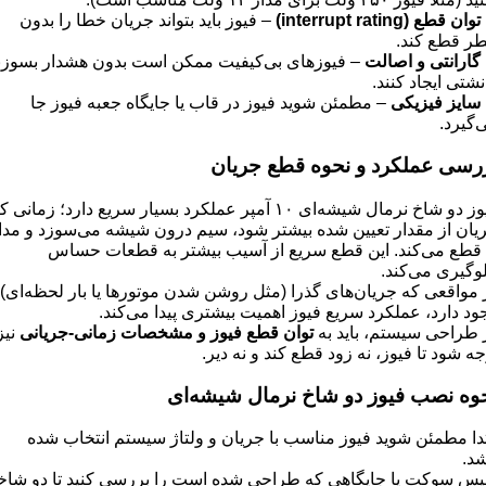
توان قطع
(interrupt rating)
– فیوز باید بتواند جریان خطا را بدون
ر قطع کند.
گارانتی و اصالت
– فیوزهای بی‌کیفیت ممکن است بدون هشدار بسوزن
 نشتی ایجاد کنند.
سایز فیزیکی
– مطمئن شوید فیوز در قاب یا جایگاه جعبه فیوز جا
‌گیرد.
رسی عملکرد و نحوه قطع جریان
فیوز دو شاخ نرمال شیشه‌ای ۱۰ آمپر عملکرد بسیار سریع دارد؛ زمانی 
یان از مقدار تعیین شده بیشتر شود، سیم درون شیشه می‌سوزد و مدا
 قطع می‌کند. این قطع سریع از آسیب بیشتر به قطعات حساس
وگیری می‌کند.
 مواقعی که جریان‌های گذرا (مثل روشن شدن موتورها یا بار لحظه‌ای)
ود دارد، عملکرد سریع فیوز اهمیت بیشتری پیدا می‌کند.
 طراحی سیستم، باید به
توان قطع فیوز و مشخصات زمانی-جریانی
نیز
جه شود تا فیوز، نه زود قطع کند و نه دیر.
وه نصب فیوز دو شاخ نرمال شیشه‌ای
تدا مطمئن شوید فیوز مناسب با جریان و ولتاژ سیستم انتخاب شده
شد.
س سوکت یا جایگاهی که طراحی شده است را بررسی کنید تا دو شاخ