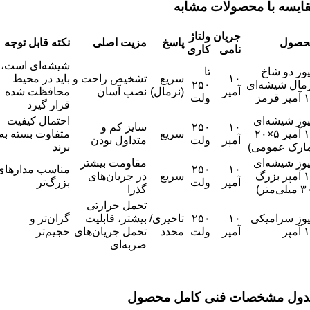
ایسه با محصولات مشابه
جریان
ولتاژ
حصول
پاسخ
مزیت اصلی
نکته قابل توجه
نامی
کاری
شیشه‌ای است،
وز دو شاخ
تا
۱۰
سریع
تشخیص راحت و
باید در محیط
مال شیشه‌ای
۲۵۰
آمپر
(نرمال)
نصب آسان
محافظت شده
ر قرمز
ولت
قرار گیرد
وز شیشه‌ای
احتمال کیفیت
۱۰
۲۵۰
سایز کم و
۱۰ آمپر ۵×۲۰
سریع
متفاوت بسته به
آمپر
ولت
متداول بودن
ارک عمومی)
برند
وز شیشه‌ای
مقاومت بیشتر
۱۰
۲۵۰
مناسب مدارهای
۱۰ آمپر بزرگ
سریع
در جریان‌های
آمپر
ولت
بزرگ‌تر
گذرا
تحمل حرارتی
وز سرامیکی
۱۰
۲۵۰
تاخیری/
بیشتر، قابلیت
گران‌تر و
مپر
آمپر
ولت
محدد
تحمل جریان‌های
حجیم‌تر
ضربه‌ای
ول مشخصات فنی کامل محصول