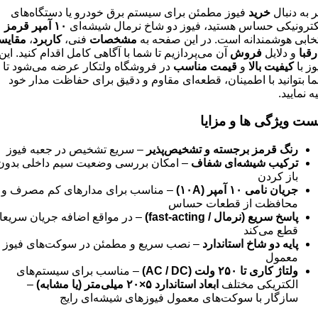
ر به دنبال
خرید
فیوز مطمئن برای سیستم برق خودرو یا دستگاه‌های
کترونیکی حساس هستید، فیوز دو شاخ نرمال شیشه‌ای
۱۰
آمپر قرمز
تخابی هوشمندانه است. در این صفحه به
مشخصات
فنی،
کاربرد
،
مقایس
رقبا
و دلایل
فروش
آن می‌پردازیم تا شما با آگاهی کامل اقدام کنید. این
وز با
کیفیت بالا
و
قیمت مناسب
در فروشگاه ولتکار عرضه می‌شود تا
ا بتوانید با اطمینان، قطعه‌ای مقاوم و دقیق برای حفاظت مدار خود
ه نمایید.
ست ویژگی ها و مزایا
رنگ قرمز برجسته و تشخیص‌پذیر
– سریع تشخیص در جعبه فیوز
ترکیب شیشه‌ای شفاف
– امکان بررسی وضعیت سیم داخلی بدون
باز کردن
جریان نامی
۱۰
آمپر
(
A)
۱۰
– مناسب برای مدارهای کم مصرف و
محافظت از قطعات حساس
پاسخ سریع
(
نرمال
/ fast-acting)
– در مواقع اضافه جریان سریعا
قطع می‌کند
پایه دو شاخ استاندارد
– نصب سریع و مطمئن در سوکت‌های فیوز
معمول
ولتاژ کاری تا
۲۵۰
ولت
(AC / DC)
– مناسب برای سیستم‌های
الکتریکی مختلف
ابعاد استاندارد
۵×۲۰
میلی‌متر (یا مشابه)
–
سازگار با سوکت‌های معمول فیوزهای شیشه‌ای رایج