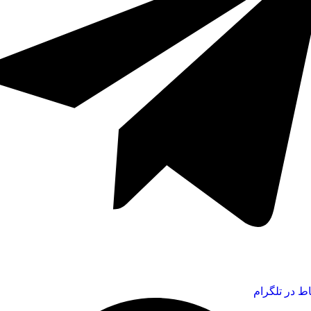
اط در تلگرام