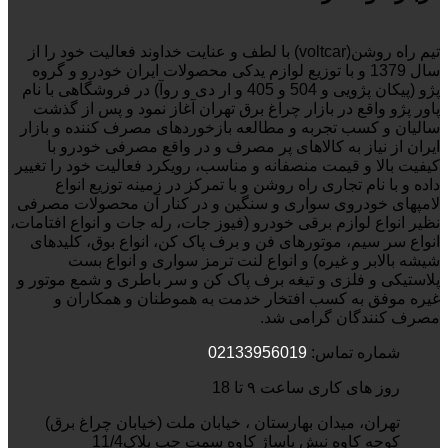
تیم راه روشن(voltcar) با لطف و عنایت خداوند فعالیت خود را از
سال 1379 و با توزیع لوازم یدکی محصولات ایران خودرو و گروه
پژو (پیکان پژویی و 504 و 405 و ار دی و روآ) در فروشگاهی با نام
پاور پژو واقع در بازار چراغ برق تهران آغاز نمود و پس از گذشت
سالیان و کسب تجربه و مطالعه بازخوردهای مصرف کننده و بازار
ایران از نیاز به کالاهای پر مصرف و در واقع مصرفی خودرو با
کیفیت بالا و قیمت منصفانه و مناسب، رویکرد فعالیت خود را تغییر
داده و با نام تجاری راه روشن و با تمرکز در زمینه توزیع انواع
لامپهای خودروی سواری و سنگین و در کنار آن محصولات مصرفی
نظیر انواع لوازم برقی خودرو (فیوز جات، رله جات و انواع افتامات،
انواع سر سیم، موتورهای فن و برف پاک کن، انواع بوق، کلیدهای
شیشه بالابر و غیره) و انواع لنت ترمز سواری و انواع بست
پلاستیکی و فلزی و تیغه برف پاک کن و سر باطری و شمع موتور و
غیره موفق به کسب افتخار خدمت به هموطنان و همکاران و
مصرف کنندگان گرامی شد.
شماره تماس:
02133956019
روز های کاری ساعت ۹ تا 18
تهران، میدان بهارستان ، خیابان ملت (خیابان چراغ برق)
کوچه کاوه نبش پاساژ کاوه سمت چپ پلاک11/4