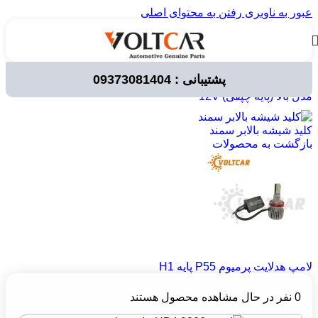
عبور به ناوبری
رفتن به محتوای اصلی
پشتیبانی : 09373081404
خانه
/
لوازم برقی خودرو
/
لامپ خودرویی
/
لامپ های 12 ولت
/
مدل بالا (پایه چپقی) 12V
کلید شیشه بالابر سمند
بازگشت به محصولات
لامپ هدلایت پرمیوم P55 پایه H1
0
نفر در حال مشاهده محصول هستند