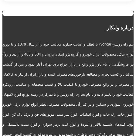
درباره ولتکار
تیم راه روشن(voltcar) با لطف و عنایت خداوند فعالیت خود را از سال 1379 و با توزیع
لوازم یدکی محصولات ایران خودرو و گروه پژو (پیکان پژویی و 504 و 405 و ار دی و روآ)
در فروشگاهی با نام پاور پژو واقع در بازار چراغ برق تهران آغاز نمود و پس از گذشت
سالیان و کسب تجربه و مطالعه بازخوردهای مصرف کننده و بازار ایران از نیاز به کالاهای
پر مصرف و در واقع مصرفی خودرو با کیفیت بالا و قیمت منصفانه و مناسب، رویکرد
فعالیت خود را تغییر داده و با نام تجاری راه روشن و با تمرکز در زمینه توزیع انواع لامپهای
خودروی سواری و سنگین و در کنار آن محصولات مصرفی نظیر انواع لوازم برقی خودرو
(فیوز جات، رله جات و انواع افتامات، انواع سر سیم، موتورهای فن و برف پاک کن، انواع
بوق، کلیدهای شیشه بالابر و غیره) و انواع لنت ترمز سواری و انواع بست پلاستیکی و
فلزی و تیغه برف پاک کن و سر باطری و شمع موتور و غیره موفق به کسب افتخار خدمت