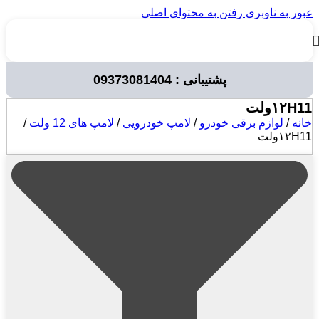
عبور به ناوبری
رفتن به محتوای اصلی
پشتیبانی : 09373081404
۱۲H11ولت
خانه
/
لوازم برقی خودرو
/
لامپ خودرویی
/
لامپ های 12 ولت
/
۱۲H11ولت