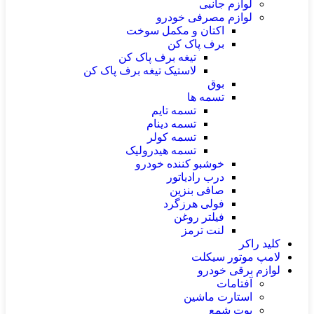
لوازم جانبی
لوازم مصرفی خودرو
اکتان و مکمل سوخت
برف پاک کن
تیغه برف پاک کن
لاستیک تیغه برف پاک کن
بوق
تسمه ها
تسمه تایم
تسمه دینام
تسمه کولر
تسمه هیدرولیک
خوشبو کننده خودرو
درب رادیاتور
صافی بنزین
فولی هرزگرد
فیلتر روغن
لنت ترمز
کلید راکر
لامپ موتور سیکلت
لوازم برقی خودرو
آفتامات
استارت ماشین
بوت شمع