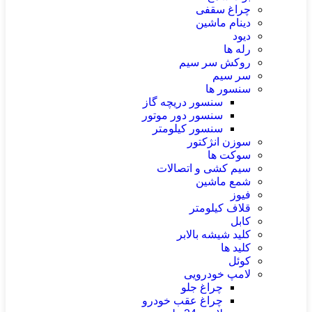
چراغ سقفی
دینام ماشین
دیود
رله ها
روکش سر سیم
سر سیم
سنسور ها
سنسور دریچه گاز
سنسور دور موتور
سنسور کیلومتر
سوزن انژکتور
سوکت ها
سیم کشی و اتصالات
شمع ماشین
فیوز
قلاف کیلومتر
کابل
کلید شیشه بالابر
کلید ها
کوئل
لامپ خودرویی
چراغ جلو
چراغ عقب خودرو