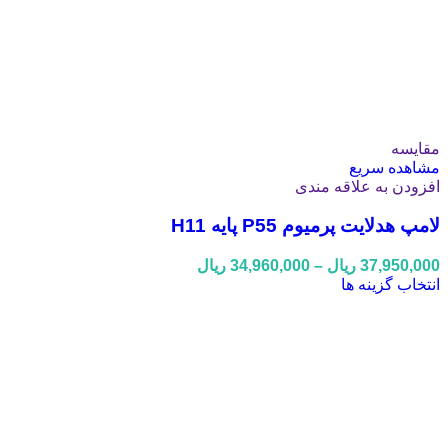
مقایسه
مشاهده سریع
افزودن به علاقه مندی
لامپ هدلایت پرمیوم P55 پایه H11
Price
37,950,000
ریال
–
34,960,000
ریال
range:
این
انتخاب گزینه ها
34,960,000 ریال
محصول
through
دارای
37,950,000 ریال
انواع
مختلفی
می
باشد.
گزینه
ها