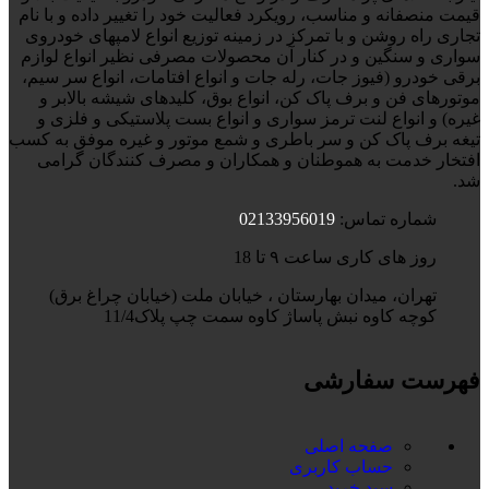
قیمت منصفانه و مناسب، رویکرد فعالیت خود را تغییر داده و با نام
تجاری راه روشن و با تمرکز در زمینه توزیع انواع لامپهای خودروی
سواری و سنگین و در کنار آن محصولات مصرفی نظیر انواع لوازم
برقی خودرو (فیوز جات، رله جات و انواع افتامات، انواع سر سیم،
موتورهای فن و برف پاک کن، انواع بوق، کلیدهای شیشه بالابر و
غیره) و انواع لنت ترمز سواری و انواع بست پلاستیکی و فلزی و
تیغه برف پاک کن و سر باطری و شمع موتور و غیره موفق به کسب
افتخار خدمت به هموطنان و همکاران و مصرف کنندگان گرامی
شد.
شماره تماس:
02133956019
روز های کاری ساعت ۹ تا 18
تهران، میدان بهارستان ، خیابان ملت (خیابان چراغ برق)
کوچه کاوه نبش پاساژ کاوه سمت چپ پلاک11/4
فهرست سفارشی
صفحه اصلی
حساب کاربری
سبد خرید