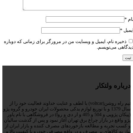
ام
*
یمیل
*
ذخیره نام، ایمیل و وبسایت من در مرورگر برای زمانی که دوباره
یدگاهی می‌نویسم.
درباره ولتکار
تیم راه روشن(voltcar) با لطف و عنایت خداوند فعالیت خود را از
سال 1379 و با توزیع لوازم یدکی محصولات ایران خودرو و گروه پژو
(پیکان پژویی و 504 و 405 و ار دی و روآ) در فروشگاهی با نام پاور
پژو واقع در بازار چراغ برق تهران آغاز نمود و پس از گذشت سالیان
و کسب تجربه و مطالعه بازخوردهای مصرف کننده و بازار ایران از
نیاز به کالاهای پر مصرف و در واقع مصرفی خودرو با کیفیت بالا و