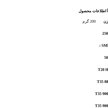
اطلاعات محصول
زن
200 گرم
SMD
T20 
T35 8
T35 90
T35 90