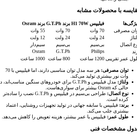
ایسه با محصولات مشابه
ژگی‌ها
فیلیپس
H1 70W
برند
G.T.Ph
برند
Osram
ان مصرفی
70 وات
70 وات
55 وات
تاژ
24 ولت
24 ولت
12 ولت
ع اتصال
بی‌سیم
بی‌سیم
سیم‌دار
Osram
G.T.Ph
Philips
ند
ل عمر تقریبی
1200 ساعت
800 ساعت
1000 ساعت
توان مصرفی
:
هر سه مدل توان مناسبی دارند، اما فیلیپس با 70
وات نور بیشتری تولید می‌کند.
ولتاژ
:
مدل فیلیپس و G.T.Ph برای خودروهای سنگین مناسب‌اند، د
حالی که Osram بیشتر برای سواری‌هاست.
نوع اتصال
:
طراحی بی‌سیم در فیلیپس و G.T.Ph نصب را ساده‌تر
کرده است.
برند
:
فیلیپس با سابقه جهانی در تولید تجهیزات روشنایی، اعتماد
بیشتری جلب می‌کند.
طول عمر
:
فیلیپس با عمر بیشتر، هزینه تعویض را کاهش می‌دهد.
ول مشخصات فنی