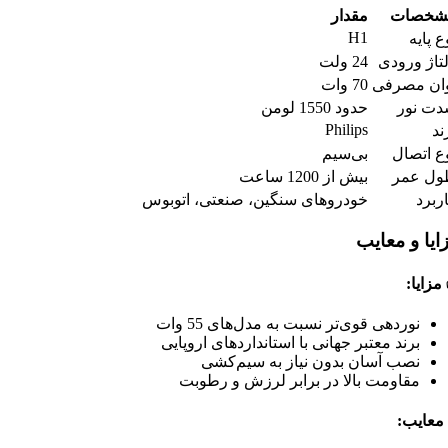
شخصات
مقدار
H1
ع پایه
تاژ ورودی
24 ولت
ان مصرفی
70 وات
ت نور
حدود 1550 لومن
Philips
ند
ع اتصال
بی‌سیم
ول عمر
بیش از 1200 ساعت
ربرد
خودروهای سنگین، صنعتی، اتوبوس
ایا و معایب
مزایا
:
نوردهی قوی‌تر نسبت به مدل‌های 55 وات
برند معتبر جهانی با استانداردهای اروپایی
نصب آسان بدون نیاز به سیم‌کشی
مقاومت بالا در برابر لرزش و رطوبت
معایب
: