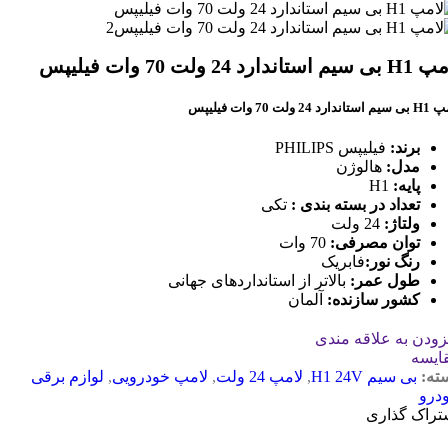
یم استاندارد 24 ولت 70 وات فیلیپس
اندارد 24 ولت 70 وات فیلیپس
برند
:
فیلیپس PHILIPS
مدل
:
هالوژن
پایه
:
H1
تعداد در بسته بندی
:
تکی
ولتاژ
:
24 ولت
توان مصرفی
:
70 وات
رنگ نور
:
فابریک
طول عمر
:
بالاتر از استانداردهای جهانی
کشور سازنده
:
آلمان
زودن به علاقه مندی
ایسه
ته:
بی سیم H1 24V
,
لامپ 24 ولت
,
لامپ خودرویی
,
لوازم برقی
درو
تراک گذاری