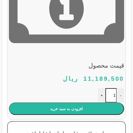
قیمت محصول
11,189,500
ریال
تسمه دینام 206 تیپ 2 کد 6pk1565 گیتس عدد
+
-
افزودن به سبد خرید