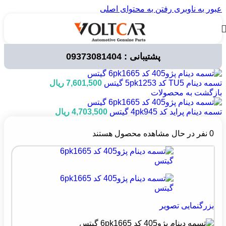
عبور به ناوبری
رفتن به محتوای اصلی
پشتیبانی : 09373081404
خانه
/
قطعات خودرو
/
لوازم مصرفی خودرو
/
تسمه ها
/
تسمه دینام
تسمه دینام TU5 کد 5pk1253 گیتس
7,601,500
ریال
بازگشت به محصولات
تسمه دینام پراید کد 4pk945 گیتس
4,703,500
ریال
0
نفر در حال مشاهده محصول هستند
بزرگنمایی تصویر