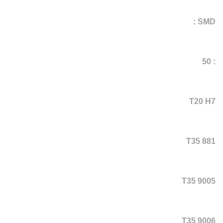
SMD :
: 50
T20 H7
T35 881
T35 9005
T35 9006