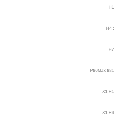
H1
: H4
H7
P80Max 881
X1 H1
X1 H4