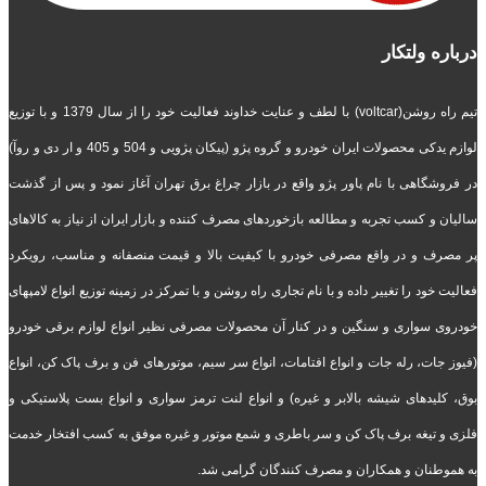
درباره ولتکار
تیم راه روشن(voltcar) با لطف و عنایت خداوند فعالیت خود را از سال 1379 و با توزیع
لوازم یدکی محصولات ایران خودرو و گروه پژو (پیکان پژویی و 504 و 405 و ار دی و روآ)
در فروشگاهی با نام پاور پژو واقع در بازار چراغ برق تهران آغاز نمود و پس از گذشت
سالیان و کسب تجربه و مطالعه بازخوردهای مصرف کننده و بازار ایران از نیاز به کالاهای
پر مصرف و در واقع مصرفی خودرو با کیفیت بالا و قیمت منصفانه و مناسب، رویکرد
فعالیت خود را تغییر داده و با نام تجاری راه روشن و با تمرکز در زمینه توزیع انواع لامپهای
خودروی سواری و سنگین و در کنار آن محصولات مصرفی نظیر انواع لوازم برقی خودرو
(فیوز جات، رله جات و انواع افتامات، انواع سر سیم، موتورهای فن و برف پاک کن، انواع
بوق، کلیدهای شیشه بالابر و غیره) و انواع لنت ترمز سواری و انواع بست پلاستیکی و
فلزی و تیغه برف پاک کن و سر باطری و شمع موتور و غیره موفق به کسب افتخار خدمت
به هموطنان و همکاران و مصرف کنندگان گرامی شد.