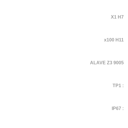
X1 H7
x100 H11
ALAVE Z3 9005
: TP1
: IP67