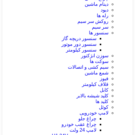
دینام ماشین
دیود
رله ها
روکش سر سیم
سر سیم
سنسور ها
سنسور دریچه گاز
سنسور دور موتور
سنسور کیلومتر
سوزن انژکتور
سوکت ها
سیم کشی و اتصالات
شمع ماشین
فیوز
قلاف کیلومتر
کابل
کلید شیشه بالابر
کلید ها
کوئل
لامپ خودرویی
چراغ جلو
چراغ عقب خودرو
لامپ 24 ولت