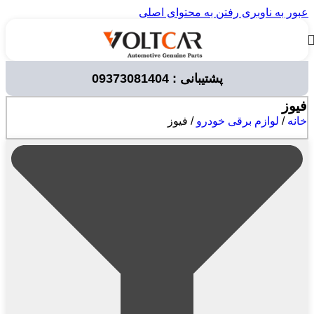
عبور به ناوبری
رفتن به محتوای اصلی
پشتیبانی : 09373081404
فیوز
خانه
/
لوازم برقی خودرو
/
فیوز