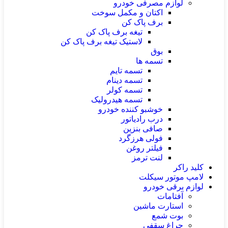
لوازم مصرفی خودرو
اکتان و مکمل سوخت
برف پاک کن
تیغه برف پاک کن
لاستیک تیغه برف پاک کن
بوق
تسمه ها
تسمه تایم
تسمه دینام
تسمه کولر
تسمه هیدرولیک
خوشبو کننده خودرو
درب رادیاتور
صافی بنزین
فولی هرزگرد
فیلتر روغن
لنت ترمز
کلید راکر
لامپ موتور سیکلت
لوازم برقی خودرو
آفتامات
استارت ماشین
بوت شمع
چراغ سقفی