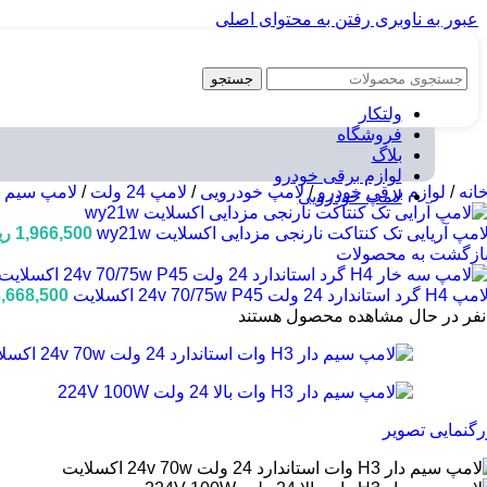
عبور به ناوبری
رفتن به محتوای اصلی
جستجو
ولتکار
فروشگاه
بلاگ
لوازم برقی خودرو
انه
/
لوازم برقی خودرو
/
لامپ خودرویی
/
لامپ 24 ولت
/
لامپ سیم دار 4V
لامپ خودرویی
امپ آریایی تک کنتاکت نارنجی مزدایی اکسلایت wy21w
1,966,500
ری
ازگشت به محصولات
پ H4 گرد استاندارد 24 ولت 24v 70/75w P45 اکسلایت
,668,500
نفر در حال مشاهده محصول هستند
رگنمایی تصویر