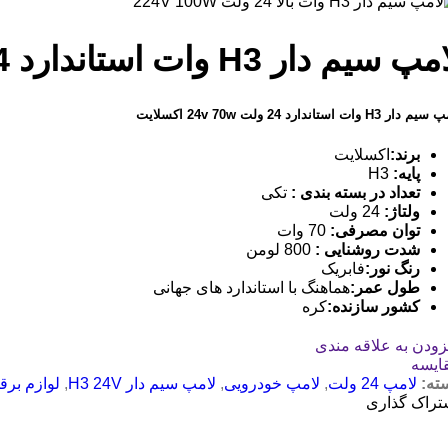
 سیم دار H3 وات استاندارد 24 ولت 24v 70w اکسلایت
 دار H3 وات استاندارد 24 ولت 24v 70w اکسلایت
برند
:
اکسلایت
پایه
:
H3
تعداد در بسته بندی
:
تکی
ولتاژ
:
24 ولت
توان مصرفی
:
70 وات
شدت روشنایی
:
800 لومن
رنگ نور
:
فابریک
طول عمر
:
هماهنگ با استاندارد های جهانی
کشور سازنده
:
کره
زودن به علاقه مندی
ایسه
ته:
لامپ 24 ولت
,
لامپ خودرویی
,
لامپ سیم دار H3 24V
,
لوازم برق
تراک گذاری