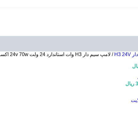
H3 2
/
لامپ سیم دار H3 وات استاندارد 24 ولت 24v 70w اکسلایت
ال
3
ریال