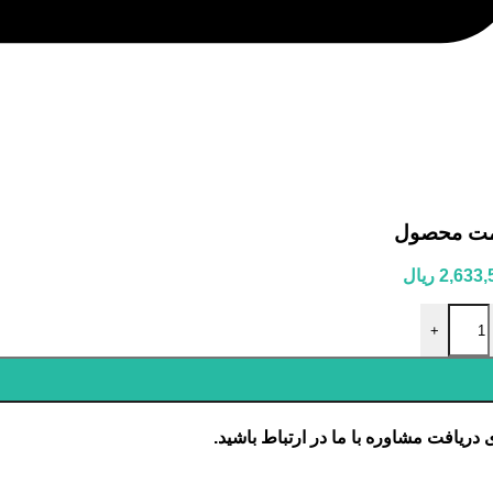
مت محصول
2,633,
ریال
H وات استاندارد 24 ولت 24v 70w اکسلایت عدد
+
 دریافت مشاوره با ما در ارتباط باشید.