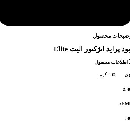
ضیحات محصول
ود پراید انژکتور الیت Elite
اطلاعات محصول
زن
200 گرم
SMD