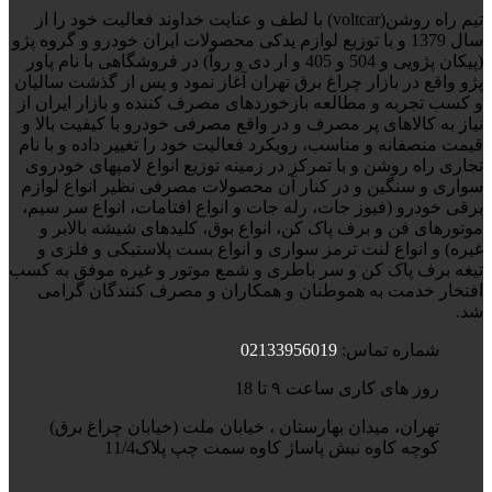
تیم راه روشن(voltcar) با لطف و عنایت خداوند فعالیت خود را از
سال 1379 و با توزیع لوازم یدکی محصولات ایران خودرو و گروه پژو
(پیکان پژویی و 504 و 405 و ار دی و روآ) در فروشگاهی با نام پاور
پژو واقع در بازار چراغ برق تهران آغاز نمود و پس از گذشت سالیان
و کسب تجربه و مطالعه بازخوردهای مصرف کننده و بازار ایران از
نیاز به کالاهای پر مصرف و در واقع مصرفی خودرو با کیفیت بالا و
قیمت منصفانه و مناسب، رویکرد فعالیت خود را تغییر داده و با نام
تجاری راه روشن و با تمرکز در زمینه توزیع انواع لامپهای خودروی
سواری و سنگین و در کنار آن محصولات مصرفی نظیر انواع لوازم
برقی خودرو (فیوز جات، رله جات و انواع افتامات، انواع سر سیم،
موتورهای فن و برف پاک کن، انواع بوق، کلیدهای شیشه بالابر و
غیره) و انواع لنت ترمز سواری و انواع بست پلاستیکی و فلزی و
تیغه برف پاک کن و سر باطری و شمع موتور و غیره موفق به کسب
افتخار خدمت به هموطنان و همکاران و مصرف کنندگان گرامی
شد.
شماره تماس:
02133956019
روز های کاری ساعت ۹ تا 18
تهران، میدان بهارستان ، خیابان ملت (خیابان چراغ برق)
کوچه کاوه نبش پاساژ کاوه سمت چپ پلاک11/4