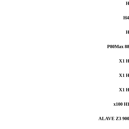
H
H
P80Max 8
X1 
X1 
X1 
x100 H
ALAVE Z3 90