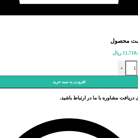
مت محصول
11,710
ریال
 پراید انژکتور عدد
+
افزودن به سبد خرید
 دریافت مشاوره با ما در ارتباط باشید.