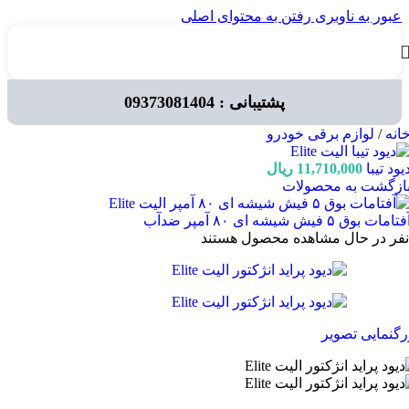
عبور به ناوبری
رفتن به محتوای اصلی
پشتیبانی : 09373081404
انه
/
لوازم برقی خودرو
یود تیبا
11,710,000
ریال
ازگشت به محصولات
فتامات بوق ۵ فیش شیشه ای ۸۰ آمپر ضدآب
نفر در حال مشاهده محصول هستند
رگنمایی تصویر