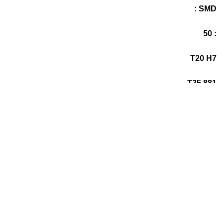
SMD :
: 50
T20 H7
T35 881
T35 9005
T35 9006
T35 H1
T35 H11
T35 H3