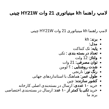
لامپ راهنما kh مینیاتوری 21 وات HY21W چینی
لامپ راهنما kh مینیاتوری 21 وات HY21W چینی
برند
:
kh
مدل
:
پایه
:
تک کنتاکت
تعداد در بسته بندی
:
تکی
ولتاژ
:
12 ولت
توان مصرفی
:
21 وات
شدت روشنایی
:
؟ لومن
رنگ نور
:
نارنجی
طول عمر
:
هماهنگ با استانداردهای جهانی
کشور سازنده
:
چین
خرید
۱۰ عددی
: ارسال در بسته‌بندی اصلی کارخانه
خرید
تکی یا کمتر از ۱۰ عدد
: ارسال در بسته‌بندی اختصاصی
برند ما