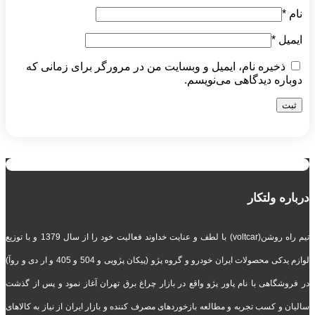
نام
*
ایمیل
*
ذخیره نام، ایمیل و وبسایت من در مرورگر برای زمانی که
دوباره دیدگاهی می‌نویسم.
درباره ولتکار
تیم راه روشن(voltcar) با لطف و عنایت خداوند فعالیت خود را از سال 1379 و با توزیع
لوازم یدکی محصولات ایران خودرو و گروه پژو (پیکان پژویی و 504 و 405 و ار دی و روآ)
در فروشگاهی با نام پاور پژو واقع در بازار چراغ برق تهران آغاز نمود و پس از گذشت
سالیان و کسب تجربه و مطالعه بازخوردهای مصرف کننده و بازار ایران از نیاز به کالاهای