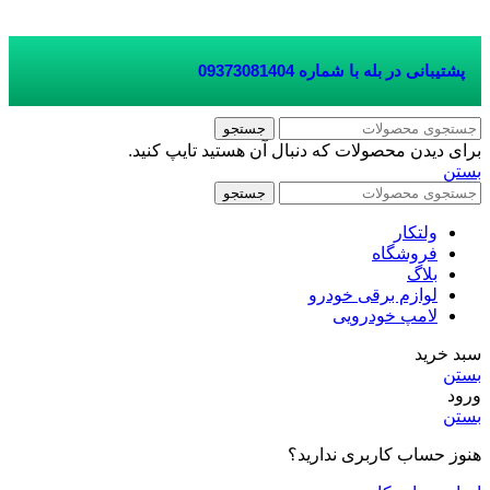
پشتیبانی در بله با شماره
09373081404
جستجو
برای دیدن محصولات که دنبال آن هستید تایپ کنید.
بستن
جستجو
ولتکار
فروشگاه
بلاگ
لوازم برقی خودرو
لامپ خودرویی
سبد خرید
بستن
ورود
بستن
هنوز حساب کاربری ندارید؟