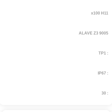
x100 H11
ALAVE Z3 9005
: TP1
: IP67
: 30