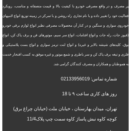
پر مصرف و در واقع مصرفی خودرو با کیفیت بالا و قیمت منصفانه و مناسب، رویکرد
فعالیت خود را تغییر داده و با نام تجاری راه روشن و با تمرکز در زمینه توزیع انواع لامپهای
خودروی سواری و سنگین و در کنار آن محصولات مصرفی نظیر انواع لوازم برقی خودرو
(فیوز جات، رله جات و انواع افتامات، انواع سر سیم، موتورهای فن و برف پاک کن، انواع
بوق، کلیدهای شیشه بالابر و غیره) و انواع لنت ترمز سواری و انواع بست پلاستیکی و
فلزی و تیغه برف پاک کن و سر باطری و شمع موتور و غیره موفق به کسب افتخار خدمت
به هموطنان و همکاران و مصرف کنندگان گرامی شد.
شماره تماس:
02133956019
روز های کاری ساعت ۹ تا 18
تهران، میدان بهارستان ، خیابان ملت (خیابان چراغ برق)
کوچه کاوه نبش پاساژ کاوه سمت چپ پلاک11/4