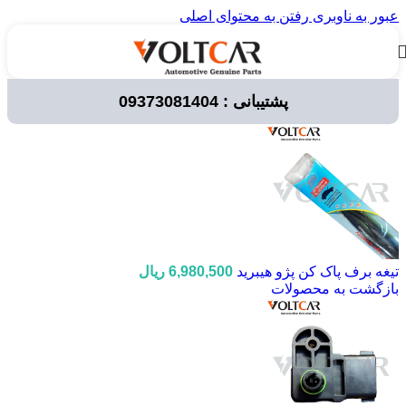
عبور به ناوبری
رفتن به محتوای اصلی
پشتیبانی : 09373081404
خانه
/
لوازم برقی خودرو
/
سنسور ها
/
سنسور کیلومتر
تیغه برف پاک کن پژو هیبرید
6,980,500
ریال
بازگشت به محصولات